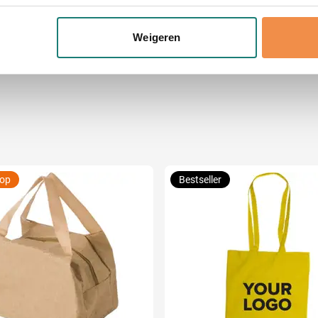
eren door het actief te scannen op specifieke eigenschappen (fing
x 42 cm (l x b x h)
onlijke gegevens worden verwerkt en stel uw voorkeuren in he
Weigeren
jzigen of intrekken in de Cookieverklaring.
ent en advertenties te personaliseren, om functies voor social
. Ook delen we informatie over uw gebruik van onze site met on
e. Deze partners kunnen deze gegevens combineren met andere i
erzameld op basis van uw gebruik van hun services.
oop
Bestseller