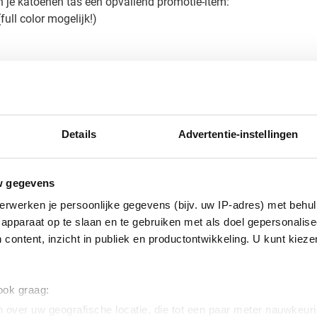
 je katoenen tas een opvallend promotie-item:
full color mogelijk!)
komen jouw ontwerp en kleuren optimaal tot hun recht. Een perf
rukte tas
en tas? Vraag eenvoudig een gratis digitaal voorbeeld aan voord
Details
Advertentie-instellingen
ge. Voor grotere aantallen of speciale wensen denken wij graag
resultaat dat je klanten en relaties zullen waarderen.
w gegevens
erwerken je persoonlijke gegevens (bijv. uw IP-adres) met behul
apparaat op te slaan en te gebruiken met als doel gepersonalise
 content, inzicht in publiek en productontwikkeling. U kunt kiez
 ook graag:
atoen
 over uw geografische locatie, die tot een paar meter nauwkeuri