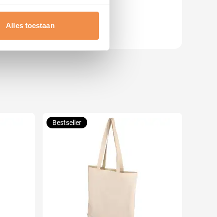
erprinting)
t
detailgedeelte
in. U kunt uw
Alles toestaan
 media te bieden en om ons
ze partners voor social
nformatie die u aan ze heeft
Bestseller