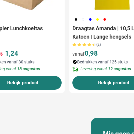
001
002
005
006
008
pier Lunchkoeltas
Draagtas Amanda | 10,5 L
Katoen | Lange hengsels
(2)
1,24
0,98
25
vanaf
Normale prijs
Speciale prijs
ken vanaf 30 stuks
Bedrukken vanaf 125 stuks
ing vanaf
18 augustus
Levering vanaf
12 augustus
Bekijk product
Bekijk product
Mis geen 