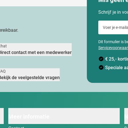
Schrijf je in v
Voer je e-maila
reikbaar.
Dit formulier is
Chat
Servicevoorwaa
Direct contact met een medewerker
€ 25,- kor
Speciale a
FAQ
Bekijk de veelgestelde vragen
Meer informatie
N