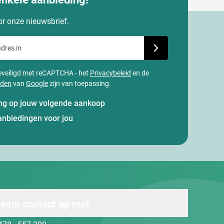
oor onze nieuwsbrief.
dres in
Schrijf je in voor onze
 beveiligd met reCAPTCHA - het
Privacybeleid
en de
rden
van
Google
zijn van toepassing.
ting op jouw volgende aankoop
anbiedingen voor jou
eem contact op met