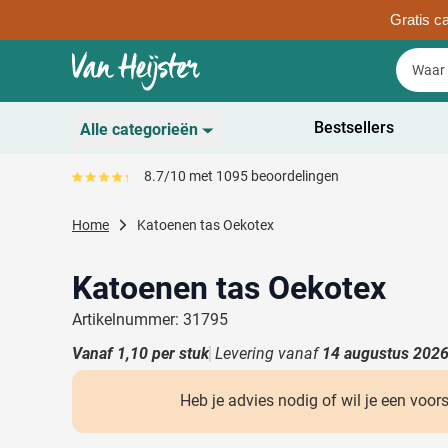
Gratis ca
Ga naar de inhoud
Zoek
Zoek
Sla menu over
Bestsellers
Alle categorieën
Duurzaam
8.7/10 met 1095 beoordelingen
Gemiddeld reviewpercentage is 87
Toon submenu voor D
Schrijfwaren
Home
Katoenen tas Oekotex
Toon submenu voor Sc
Drinkwaren
Toon submenu voor D
Katoenen tas Oekotex
Kantoorartikelen
Toon submenu voor Ka
Artikelnummer: 31795
Gadgets & Weggevers
Vanaf
1,10
per stuk
Levering vanaf
14 augustus 202
Toon submenu voor G
Tassen
Toon submenu voor T
Heb je advies nodig of wil je een voor
Electronica
Toon submenu voor El