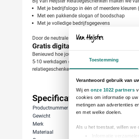
Bij Van Heijster Relatiegeschenken maken we van
Met je bedrijfslogo in één of meerdere kleuren (
Met een pakkende slogan of boodschap
Met je volledige bedrijfsgegevens
Door de neutrale kleur van deze ongebleekte tas 
Gratis digitaal voorbeeld van je bed
Benieuwd hoe jouw logo eruitziet op deze katoen
Toestemming
5-10 werkdagen geleverd, afhankelijk van de opla
relatiegeschenken zorgen we voor een perfect eind
Verantwoord gebruik van u
Wij en
onze 1022 partners
v
Specificaties
cookies om informatie op uw 
metingen aan advertenties en
Productnummer
31795
en met welke doelen.
Gewicht
86 gram
Merk
TopEarth
Als u het toestaat, willen we
Materiaal
OEKO-TEX® k
Informatie verzamelen