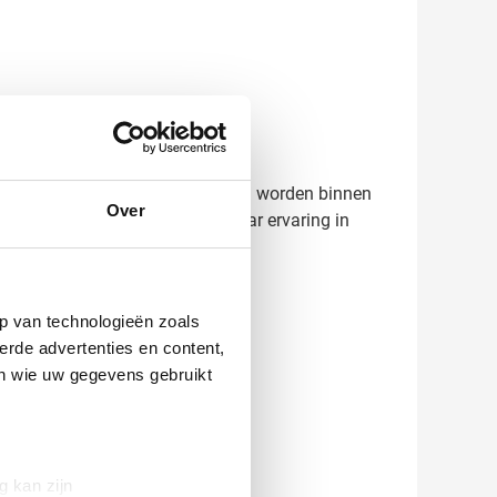
ect canvas voor je merk.
at je bestelt. De bedrukte tassen worden binnen
Over
 met je mee. Met meer dan 45 jaar ervaring in
p van technologieën zoals
erde advertenties en content,
en wie uw gegevens gebruikt
g kan zijn