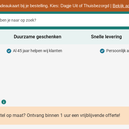
deaukaart bij je bestelling. Kies: Dagje Uit of Thuisbezorgd |
Bekijk a
Duurzame geschenken
Snelle levering
Al 45 jaar helpen wij klanten
Persoonlijk 
uurzaam categorie
hrijfwaren categorie
rinkwaren categorie
ntoorartikelen categorie
6
adgets & Weggevers categorie
Details
assen categorie
stel op maat? Ontvang binnen 1 uur een vrijblijvende offerte!
ectronica categorie