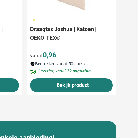
013
 |
Draagtas Joshua | Katoen |
OEKO-TEX®
0,96
vanaf
Bedrukken vanaf 50 stuks
Levering vanaf
12 augustus
Bekijk product
enkele aanbieding!