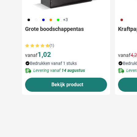
001
002
005
007
029
011
+3
Grote boodschappentas
Kraftpa
(1)
1,02
vanaf
vanaf
4,
Bedrukken vanaf 1 stuks
Bedruk
Levering vanaf
14 augustus
Lever
Bekijk product