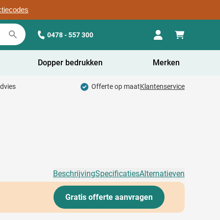
ctiecodes
0478 - 557 300
Dopper bedrukken
Merken
advies
Offerte op maat
Klantenservice
Beschrijving
Specificaties
Alternatieven
Gratis offerte aanvragen