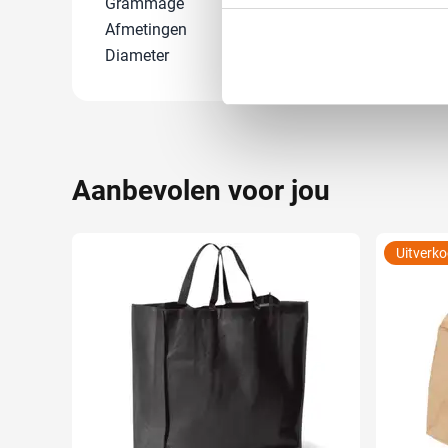
Grammage
140 gr/m²
Uw apparaat identific
Afmetingen
38 cm x 10 cm 
Lees meer over hoe uw perso
Diameter
0 cm
toestemming op elk moment wi
We gebruiken cookies om cont
websiteverkeer te analyseren
media, adverteren en analys
Aanbevolen voor jou
verstrekt of die ze hebben v
Uitverk