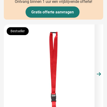
Ontvang binnen 1 uur een vrijblijvende offerte!
Gratis offerte aanvragen
Hoofdafbeelding
Klik om afbeelding op volledig scherm te bekijken
Bestseller