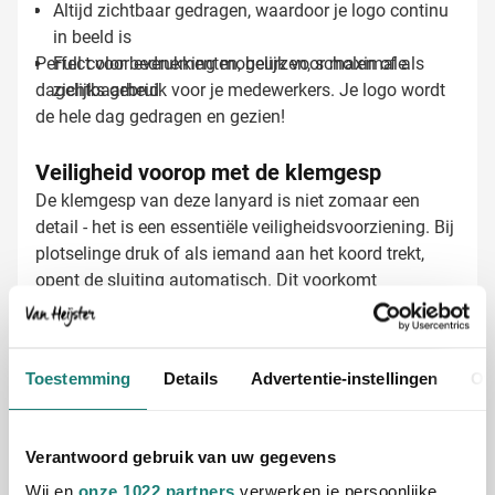
Altijd zichtbaar gedragen, waardoor je logo continu
in beeld is
Perfect voor evenementen, beurzen, scholen of als
Full color bedrukking mogelijk voor maximale
dagelijks gebruik voor je medewerkers. Je logo wordt
zichtbaarheid
de hele dag gedragen en gezien!
Veiligheid voorop met de klemgesp
De klemgesp van deze lanyard is niet zomaar een
detail - het is een essentiële veiligheidsvoorziening. Bij
plotselinge druk of als iemand aan het koord trekt,
opent de sluiting automatisch. Dit voorkomt
ongelukken en maakt het keycord veilig voor gebruik
in alle omgevingen, van sportevenementen tot drukke
kantoren.
Keycords laten bedrukken met jouw logo
Toestemming
Details
Advertentie-instellingen
Ov
Bij Van Heijster Relatiegeschenken maken we van
jouw keycords echte visitekaartjes. Je hebt diverse
mogelijkheden:
Verantwoord gebruik van uw gegevens
Full color bedrukking over de gehele lengte van het
Wij en
onze 1022 partners
verwerken je persoonlijke