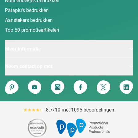
Notitieboekjes bedrukken
Paraplu's bedrukken
Aanstekers bedrukken
Top 50 promotieartikelen
Meer informatie
Neem contact op met
Van Heijster
Pinterest
YouTube
Instagram
Facebook
Twitter
Linke
8.7/10 met 1095 beoordelingen
Gemiddeld reviewpercentage is 87