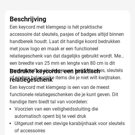
Beschrijving
Een keycord met klemgesp is hét praktische
accessoire dat sleutels, pasjes of badges altijd binnen
handbereik houdt. Laat dit handige koord bedrukken
met jouw logo en maak er een functioneel
relatiegeschenk van dat dagelijks gebruikt wordt. Met
een breedte van 25 mm en lengte van 80 cm is dit
keycord perfect als drager van bedrijfspasjes, sleutels
Bedrukte keycords: een praktisch
of andere belangrijke items die je niet wilt kwijtraken.
relatiegeschenk
Een keycord met klemgesp is een van de meest
functionele relatiegeschenken die je kunt geven. Dit
handige item biedt tal van voordelen:
Voorzien van een veiligheidssluiting die
automatisch opent bij te veel druk
Uitgerust met een stevige karabijnhaak voor sleutels
of accessoires