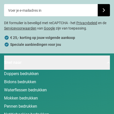
Voer je e-mailadres in
Schrijf j
Dit formulier is beveiligd met reCAPTCHA - het
Privacybeleid
en de
Servicevoorwaarden
van
Google
zijn van toepassing.
€ 25,- korting op jouw volgende aankoop
Speciale aanbiedingen voor jou
Snel naar
Doppers bedrukken
Bidons bedrukken
Waterflessen bedrukken
Mokken bedrukken
Pennen bedrukken