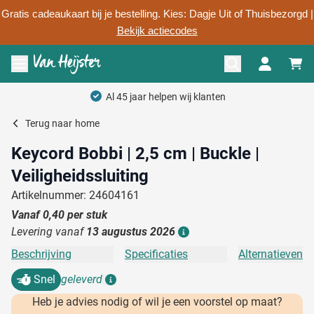
Gratis cadeaukaart bij je bestelling. Kies: Dagje Uit of Thuisbezorgd |
Bekijk actiecodes
Ga naar de inhoud
Menu openen
Terug naar
home
Keycord Bobbi | 2,5 cm | Buckle |
Veiligheidssluiting
Artikelnummer: 24604161
Vanaf
0,40
per stuk
Levering vanaf
13 augustus 2026
Details
Beschrijving
Specificaties
Alternatieven
Snel
geleverd
Details
Heb je advies nodig of wil je een voorstel op maat?