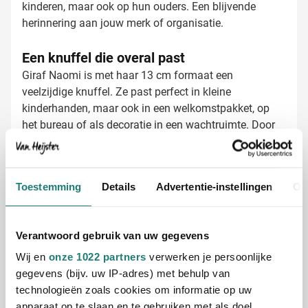
kinderen, maar ook op hun ouders. Een blijvende
herinnering aan jouw merk of organisatie.
Een knuffel die overal past
Giraf Naomi is met haar 13 cm formaat een
veelzijdige knuffel. Ze past perfect in kleine
kinderhanden, maar ook in een welkomstpakket, op
het bureau of als decoratie in een wachtruimte. Door
haar geborduurde ogen bevat de knuffel geen losse of
harde onderdelen, waardoor ze geschikt is voor alle
leeftijden. Het oormerk biedt een perfecte plek voor
Knuffel bedrukken met jouw logo
Toestemming
Details
Advertentie-instellingen
Ov
jouw logo zonder de schattigheid van de knuffel aan
Bij Van Heijster Relatiegeschenken maken we van
te tasten.
deze pluche giraf een uniek relatiegeschenk. We
bieden verschillende mogelijkheden:
Verantwoord gebruik van uw gegevens
Full color bedrukking op het oormerk
Wij en
onze 1022 partners
verwerken je persoonlijke
Bedrukking met je bedrijfslogo
gegevens (bijv. uw IP-adres) met behulp van
Een korte tekst of slogan op het label
technologieën zoals cookies om informatie op uw
apparaat op te slaan en te gebruiken met als doel