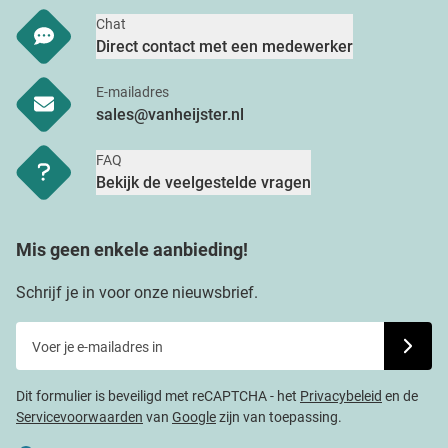
Chat
Direct contact met een medewerker
E-mailadres
sales@vanheijster.nl
FAQ
Bekijk de veelgestelde vragen
Mis geen enkele aanbieding!
Schrijf je in voor onze nieuwsbrief.
Voer je e-mailadres in
Schrijf j
Dit formulier is beveiligd met reCAPTCHA - het
Privacybeleid
en de
Servicevoorwaarden
van
Google
zijn van toepassing.