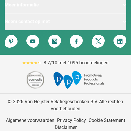
Meer informatie
Neem contact op met
Van Heijster
Pinterest
YouTube
Instagram
Facebook
Twitter
Linke
8.7/10 met 1095 beoordelingen
Gemiddeld reviewpercentage is 87
© 2026 Van Heijster Relatiegeschenken B.V. Alle rechten
voorbehouden
Algemene voorwaarden
Privacy Policy
Cookie Statement
Disclaimer