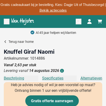
Gratis cadeaukaart bij je bestelling. Kies: Dagje Uit of Thuisbezorgd |
Bekijk actiecodes
Ga naar de inhoud
Menu openen
Terug naar
home
Knuffel Giraf Naomi
Artikelnummer: 1014886
Vanaf
2,63
per stuk
Levering vanaf
14 augustus 2026
Details
Beschrijving
Specificaties
Alternatieven
Heb je advies nodig of wil je een voorstel op maat?
Ontvang binnen 1 uur een vrijblijvende offerte!
Gratis offerte aanvragen