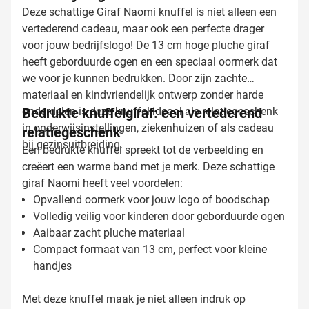
Deze schattige Giraf Naomi knuffel is niet alleen een
vertederend cadeau, maar ook een perfecte drager
voor jouw bedrijfslogo! De 13 cm hoge pluche giraf
heeft geborduurde ogen en een speciaal oormerk dat
we voor je kunnen bedrukken. Door zijn zachte
materiaal en kindvriendelijk ontwerp zonder harde
onderdelen is deze knuffel ideaal als relatiegeschenk
Bedrukte knuffelgiraf: een vertederend
in onderwijsinstellingen, ziekenhuizen of als cadeau
relatiegeschenk
bij gezinsuitbreiding.
Een bedrukte knuffel spreekt tot de verbeelding en
creëert een warme band met je merk. Deze schattige
giraf Naomi heeft veel voordelen:
Opvallend oormerk voor jouw logo of boodschap
Volledig veilig voor kinderen door geborduurde ogen
Aaibaar zacht pluche materiaal
Compact formaat van 13 cm, perfect voor kleine
handjes
Met deze knuffel maak je niet alleen indruk op