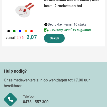
hout | 2 rackets en bal
Bedrukken vanaf 10 stuks
Levering vanaf
19 augustus
001
004
005
007
008
Normale prijs
Speciale prijs
2,07
vanaf
2,76
Bekijk
Hulp nodig?
Onze medewerkers zijn op werkdagen tot 17.00 uur
bereikbaar.
Telefoon
0478 - 557 300