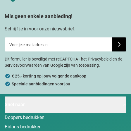
Mis geen enkele aanbieding!
Schrijf je in voor onze nieuwsbrief.
Voer je e-mailadres in
Schrijf j
Dit formulier is beveiligd met reCAPTCHA - het
Privacybeleid
en de
Servicevoorwaarden
van
Google
zijn van toepassing.
€ 25,- korting op jouw volgende aankoop
Speciale aanbiedingen voor jou
Snel naar
Doppers bedrukken
Bidons bedrukken