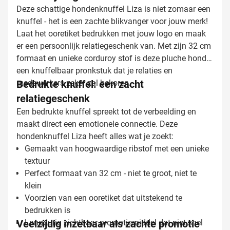
Deze schattige hondenknuffel Liza is niet zomaar een
knuffel - het is een zachte blikvanger voor jouw merk!
Laat het ooretiket bedrukken met jouw logo en maak
er een persoonlijk relatiegeschenk van. Met zijn 32 cm
formaat en unieke corduroy stof is deze pluche hond
een knuffelbaar pronkstuk dat je relaties en
medewerkers zeker zal bekoren.
Bedrukte knuffel: een zacht
relatiegeschenk
Een bedrukte knuffel spreekt tot de verbeelding en
maakt direct een emotionele connectie. Deze
hondenknuffel Liza heeft alles wat je zoekt:
Gemaakt van hoogwaardige ribstof met een unieke
textuur
Perfect formaat van 32 cm - niet te groot, niet te
klein
Voorzien van een ooretiket dat uitstekend te
bedrukken is
Veelzijdig inzetbaar als zachte promotie
Langdurig zichtbaar promotiemiddel dat niet snel