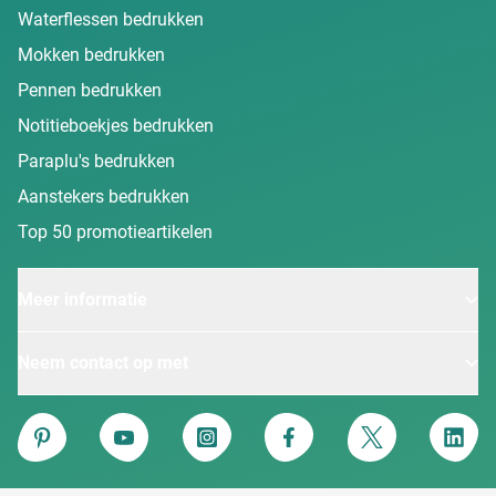
Waterflessen bedrukken
Mokken bedrukken
Pennen bedrukken
Notitieboekjes bedrukken
Paraplu's bedrukken
Aanstekers bedrukken
Top 50 promotieartikelen
Meer informatie
Neem contact op met
Van Heijster
Pinterest
YouTube
Instagram
Facebook
Twitter
Linke