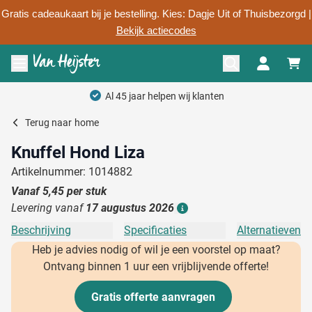
Gratis cadeaukaart bij je bestelling. Kies: Dagje Uit of Thuisbezorgd |
Bekijk actiecodes
Ga naar de inhoud
Menu openen
Al 45 jaar helpen wij klanten
Terug naar
home
Knuffel Hond Liza
Artikelnummer: 1014882
Vanaf
5,45
per stuk
Levering vanaf
17 augustus 2026
Details
Beschrijving
Specificaties
Alternatieven
Heb je advies nodig of wil je een voorstel op maat?
Ontvang binnen 1 uur een vrijblijvende offerte!
Gratis offerte aanvragen