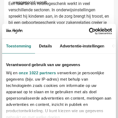
weggegooid wordt
Een knuffel als relatiegeschenk werkt in veel
verschillende sectoren. In onderwijsinstellingen
spreekt hij kinderen aan, in de zorg brengt hij troost, en
bij een geboortegeschenk voor zakenrelaties creëer je
een blijvende herinnering. De zachte ribstof geeft deze
hond Liza bovendien een premium uitstraling die past
bij jouw professionele imago.
Knuffels laten bedrukken met jouw logo
Toestemming
Details
Advertentie-instellingen
Ov
Bij Van Heijster Relatiegeschenken maken we van
deze hondenknuffel een uniek promotiemiddel. Kies
voor:
Verantwoord gebruik van uw gegevens
Bedrukking van je logo op het ooretiket
Wij en
onze 1022 partners
verwerken je persoonlijke
Een passende tekst of slogan
gegevens (bijv. uw IP-adres) met behulp van
Verschillende namen voor een extra persoonlijke
technologieën zoals cookies om informatie op uw
touch
apparaat op te slaan en te gebruiken met als doel
Gratis digitaal voorbeeld van je bedrukte
gepersonaliseerde advertenties en content, metingen aan
knuffel
advertenties en content, inzicht in publiek en
Benieuwd hoe jouw logo er uit ziet op het ooretiket van
productontwikkeling. U kunt kiezen wie uw gegevens
hondenknuffel Liza? Vraag een gratis digitaal
gebruikt en met welke doelen.