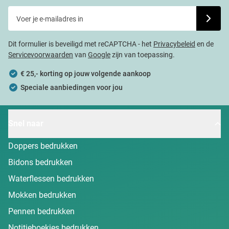
Voer je e-mailadres in
Schrijf j
Dit formulier is beveiligd met reCAPTCHA - het
Privacybeleid
en de
Servicevoorwaarden
van
Google
zijn van toepassing.
€ 25,- korting op jouw volgende aankoop
Speciale aanbiedingen voor jou
Snel naar
Doppers bedrukken
Bidons bedrukken
Waterflessen bedrukken
Mokken bedrukken
Pennen bedrukken
Notitieboekjes bedrukken