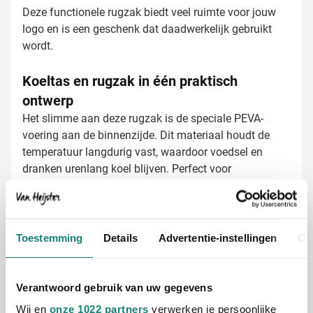
Deze functionele rugzak biedt veel ruimte voor jouw
logo en is een geschenk dat daadwerkelijk gebruikt
wordt.
Koeltas en rugzak in één praktisch
ontwerp
Het slimme aan deze rugzak is de speciale PEVA-
voering aan de binnenzijde. Dit materiaal houdt de
temperatuur langdurig vast, waardoor voedsel en
dranken urenlang koel blijven. Perfect voor
wandelaars, sporters of medewerkers die hun lunch
mee naar kantoor nemen. De comfortabele
schouderbanden maken de tas prettig om te dragen,
Koel rugzakken laten bedrukken met jouw
zelfs tijdens langere tochten.
Toestemming
Details
Advertentie-instellingen
Ov
logo
Bij Van Heijster Relatiegeschenken maken we van
jouw rugzakken echte blikvangers. Je hebt
Verantwoord gebruik van uw gegevens
verschillende opties:
Bedrukking met je bedrijfslogo in één of meerdere
Wij en
onze 1022 partners
verwerken je persoonlijke