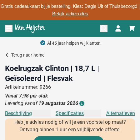
Gratis cadeaukaart bij je bestelling. Kies: Dagje Uit of Thuisbezorgd |
Bekijk actiecodes
Ga naar de inhoud
Menu openen
Terug naar
home
Koelrugzak Clinton | 18,7 L |
Geïsoleerd | Flesvak
Artikelnummer: 9266
Vanaf
7,98
per stuk
Levering vanaf
19 augustus 2026
Details
Beschrijving
Specificaties
Alternatieven
Heb je advies nodig of wil je een voorstel op maat?
Ontvang binnen 1 uur een vrijblijvende offerte!