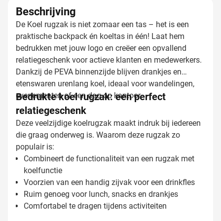
Beschrijving
De Koel rugzak is niet zomaar een tas – het is een
praktische backpack én koeltas in één! Laat hem
bedrukken met jouw logo en creëer een opvallend
relatiegeschenk voor actieve klanten en medewerkers.
Dankzij de PEVA binnenzijde blijven drankjes en
etenswaren urenlang koel, ideaal voor wandelingen,
evenementen of een dag op kantoor.
Bedrukte koel rugzak: een perfect
relatiegeschenk
Deze veelzijdige koelrugzak maakt indruk bij iedereen
die graag onderweg is. Waarom deze rugzak zo
populair is:
Combineert de functionaliteit van een rugzak met
koelfunctie
Voorzien van een handig zijvak voor een drinkfles
Ruim genoeg voor lunch, snacks en drankjes
Comfortabel te dragen tijdens activiteiten