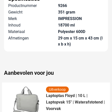
We gebruiken cookies om content en advertenties te
Productnummer
9266
personaliseren, om functies voor social media te bieden
Gewicht
351 gram
en om ons websiteverkeer te analyseren. Ook delen we
Merk
IMPRESSION
informatie over uw gebruik van onze site met onze
Inhoud
18700 ml
partners voor social media, adverteren en analyse. Deze
Materiaal
Polyester 600D
partners kunnen deze gegevens combineren met andere
Afmetingen
29 cm x 15 cm x 43 cm (l
informatie die u aan ze heeft verstrekt of die ze hebben
x b x h)
verzameld op basis van uw gebruik van hun services.
Aanbevolen voor jou
Uitverkoop
Laptoptas Floyd | 10 L |
Laptopvak 15" | Waterafstotend |
Voorvak