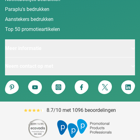
Paraplu's bedrukken
Aanstekers bedrukken
Top 50 promotieartikelen
Meer informatie
Neem contact op met
Van Heijster
Pinterest
YouTube
Instagram
Facebook
Twitter
Linke
8.7/10 met 1096 beoordelingen
Gemiddeld reviewpercentage is 87