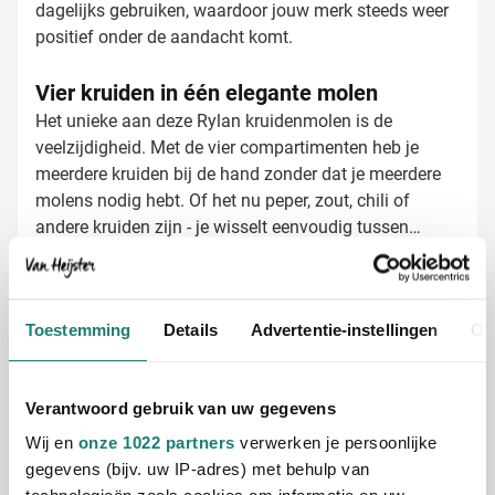
dagelijks gebruiken, waardoor jouw merk steeds weer
positief onder de aandacht komt.
Vier kruiden in één elegante molen
Het unieke aan deze Rylan kruidenmolen is de
veelzijdigheid. Met de vier compartimenten heb je
meerdere kruiden bij de hand zonder dat je meerdere
molens nodig hebt. Of het nu peper, zout, chili of
andere kruiden zijn - je wisselt eenvoudig tussen
compartimenten. Het keramische maalwerk zorgt voor
een consistente maalgraad, terwijl het RVS-materiaal
Kruidenmolen Rylan laten bedrukken met
zorgt voor jarenlang probleemloos gebruik.
jouw logo
Toestemming
Details
Advertentie-instellingen
Ov
Bij Van Heijster Relatiegeschenken maken we van
deze kruidenmolen een uniek promotioneel item:
Lasergravering van je logo voor een stijlvolle,
Verantwoord gebruik van uw gegevens
permanente personalisatie
Wij en
onze 1022 partners
verwerken je persoonlijke
Mogelijkheid voor een pakkende slogan of tekst
gegevens (bijv. uw IP-adres) met behulp van
Individuele namen mogelijk voor een persoonlijke