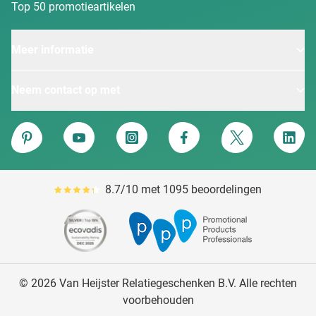
Top 50 promotieartikelen
Meer informatie
Neem contact op met
Van Heijster
Pinterest
YouTube
Instagram
Facebook
Twitter
Linke
8.7/10 met 1095 beoordelingen
Gemiddeld reviewpercentage is 87
© 2026 Van Heijster Relatiegeschenken B.V. Alle rechten
voorbehouden