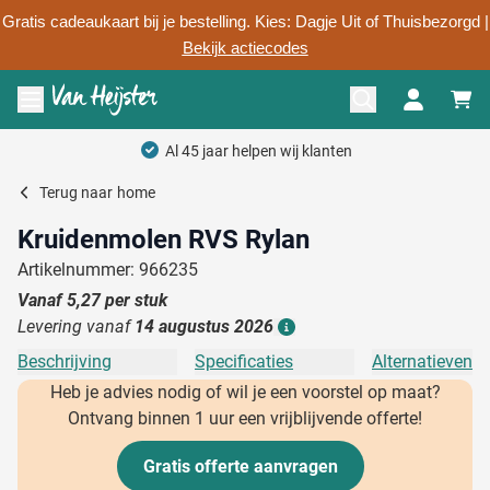
Gratis cadeaukaart bij je bestelling. Kies: Dagje Uit of Thuisbezorgd |
Bekijk actiecodes
Ga naar de inhoud
Menu openen
Al 45 jaar helpen wij klanten
Terug naar
home
Kruidenmolen RVS Rylan
Artikelnummer: 966235
Vanaf
5,27
per stuk
Levering vanaf
14 augustus 2026
Details
Beschrijving
Specificaties
Alternatieven
Heb je advies nodig of wil je een voorstel op maat?
Ontvang binnen 1 uur een vrijblijvende offerte!
Gratis offerte aanvragen