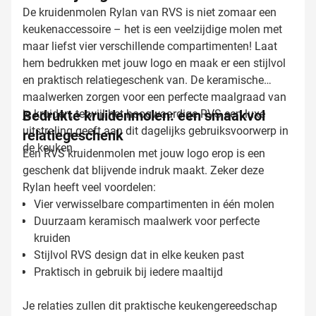
De kruidenmolen Rylan van RVS is niet zomaar een
keukenaccessoire – het is een veelzijdige molen met
maar liefst vier verschillende compartimenten! Laat
hem bedrukken met jouw logo en maak er een stijlvol
en praktisch relatiegeschenk van. De keramische
maalwerken zorgen voor een perfecte maalgraad van
je kruiden, terwijl het hoogwaardige RVS een luxe
Bedrukte kruidenmolen: een smaakvol
uitstraling geeft aan dit dagelijks gebruiksvoorwerp in
relatiegeschenk
de keuken.
Een RVS kruidenmolen met jouw logo erop is een
geschenk dat blijvende indruk maakt. Zeker deze
Rylan heeft veel voordelen:
Vier verwisselbare compartimenten in één molen
Duurzaam keramisch maalwerk voor perfecte
kruiden
Stijlvol RVS design dat in elke keuken past
Praktisch in gebruik bij iedere maaltijd
Je relaties zullen dit praktische keukengereedschap