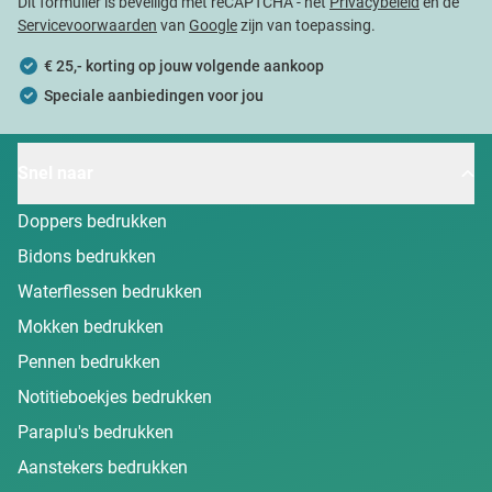
Dit formulier is beveiligd met reCAPTCHA - het
Privacybeleid
en de
Servicevoorwaarden
van
Google
zijn van toepassing.
€ 25,- korting op jouw volgende aankoop
Speciale aanbiedingen voor jou
Snel naar
Doppers bedrukken
Bidons bedrukken
Waterflessen bedrukken
Mokken bedrukken
Pennen bedrukken
Notitieboekjes bedrukken
Paraplu's bedrukken
Aanstekers bedrukken