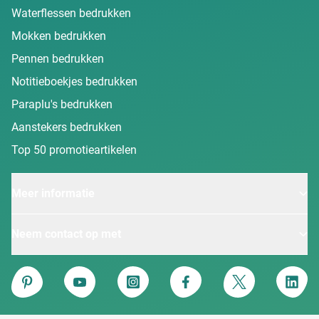
Waterflessen bedrukken
Mokken bedrukken
Pennen bedrukken
Notitieboekjes bedrukken
Paraplu's bedrukken
Aanstekers bedrukken
Top 50 promotieartikelen
Meer informatie
Neem contact op met
Van Heijster
Pinterest
YouTube
Instagram
Facebook
Twitter
Linke