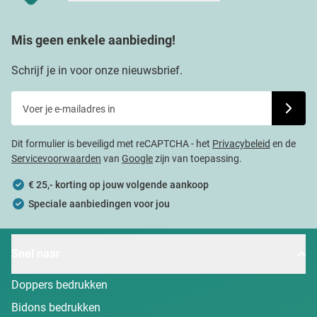
Mis geen enkele aanbieding!
Schrijf je in voor onze nieuwsbrief.
Voer je e-mailadres in
Schrijf j
Dit formulier is beveiligd met reCAPTCHA - het
Privacybeleid
en de
Servicevoorwaarden
van
Google
zijn van toepassing.
€ 25,- korting op jouw volgende aankoop
Speciale aanbiedingen voor jou
Snel naar
Doppers bedrukken
Bidons bedrukken