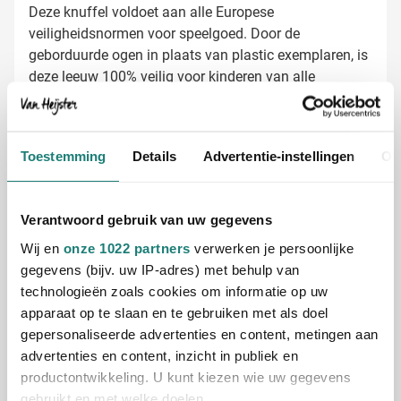
Deze knuffel voldoet aan alle Europese
veiligheidsnormen voor speelgoed. Door de
geborduurde ogen in plaats van plastic exemplaren, is
deze leeuw 100% veilig voor kinderen van alle
leeftijden. Het maakt deze knuffel ook bijzonder
geschikt voor zorginstellingen en kinderdagverblijven
waar veiligheid voorop staat.
Knuffels laten bedrukken met jouw logo
Toestemming
Details
Advertentie-instellingen
Ov
Bij Van Heijster Relatiegeschenken maken we van
jouw Kuffel Leeuw een uniek promotioneel item:
Full color bedrukking op het buikje via heat transfer
Verantwoord gebruik van uw gegevens
Logo of tekst op het oortag (label)
Wij en
onze 1022 partners
verwerken je persoonlijke
Combineer met artikelnummer 5013 voor extra
gegevens (bijv. uw IP-adres) met behulp van
personalisatiemogelijkheden
technologieën zoals cookies om informatie op uw
apparaat op te slaan en te gebruiken met als doel
Gratis digitaal voorbeeld van je bedrukte
gepersonaliseerde advertenties en content, metingen aan
knuffel
advertenties en content, inzicht in publiek en
Benieuwd hoe jouw logo op deze schattige leeuw eruit
productontwikkeling. U kunt kiezen wie uw gegevens
zal zien? Vraag een gratis digitaal voorbeeld aan.
gebruikt en met welke doelen.