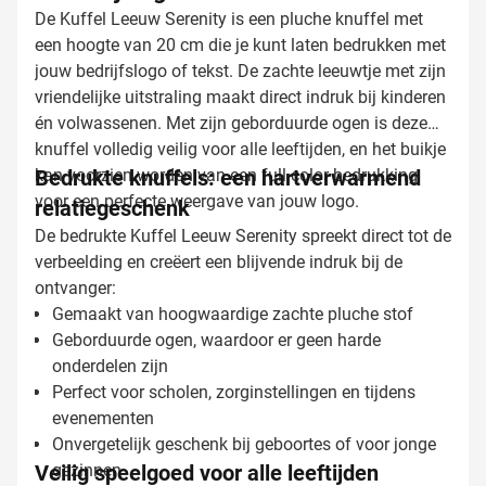
De Kuffel Leeuw Serenity is een pluche knuffel met
een hoogte van 20 cm die je kunt laten bedrukken met
jouw bedrijfslogo of tekst. De zachte leeuwtje met zijn
vriendelijke uitstraling maakt direct indruk bij kinderen
én volwassenen. Met zijn geborduurde ogen is deze
knuffel volledig veilig voor alle leeftijden, en het buikje
kan voorzien worden van een full color bedrukking
Bedrukte knuffels: een hartverwarmend
voor een perfecte weergave van jouw logo.
relatiegeschenk
De bedrukte Kuffel Leeuw Serenity spreekt direct tot de
verbeelding en creëert een blijvende indruk bij de
ontvanger:
Gemaakt van hoogwaardige zachte pluche stof
Geborduurde ogen, waardoor er geen harde
onderdelen zijn
Perfect voor scholen, zorginstellingen en tijdens
evenementen
Onvergetelijk geschenk bij geboortes of voor jonge
Veilig speelgoed voor alle leeftijden
gezinnen