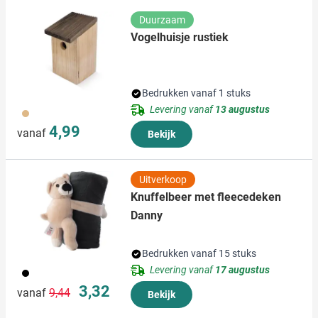
verzameld op basis van uw gebruik van hun services.
Duurzaam
Vogelhuisje rustiek
Bedrukken vanaf 1 stuks
Levering vanaf
13 augustus
945
4,99
vanaf
Bekijk
Uitverkoop
Knuffelbeer met fleecedeken
Danny
Bedrukken vanaf 15 stuks
Levering vanaf
17 augustus
001
Normale prijs
Speciale prijs
3,32
vanaf
9,44
Bekijk