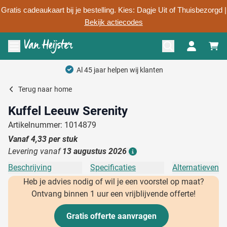
Gratis cadeaukaart bij je bestelling. Kies: Dagje Uit of Thuisbezorgd |
Bekijk actiecodes
Ga naar de inhoud
Menu openen
Al 45 jaar helpen wij klanten
Terug naar
home
Kuffel Leeuw Serenity
Artikelnummer: 1014879
Vanaf
4,33
per stuk
Levering vanaf
13 augustus 2026
Details
Beschrijving
Specificaties
Alternatieven
Heb je advies nodig of wil je een voorstel op maat?
Ontvang binnen 1 uur een vrijblijvende offerte!
Gratis offerte aanvragen