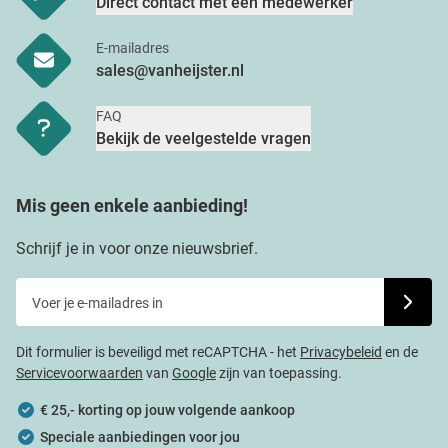
Direct contact met een medewerker
E-mailadres
sales@vanheijster.nl
FAQ
Bekijk de veelgestelde vragen
Mis geen enkele aanbieding!
Schrijf je in voor onze nieuwsbrief.
Voer je e-mailadres in
Schrijf j
Dit formulier is beveiligd met reCAPTCHA - het
Privacybeleid
en de
Servicevoorwaarden
van
Google
zijn van toepassing.
€ 25,- korting op jouw volgende aankoop
Speciale aanbiedingen voor jou