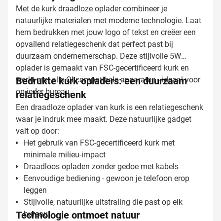
Met de kurk draadloze oplader combineer je
natuurlijke materialen met moderne technologie. Laat
hem bedrukken met jouw logo of tekst en creëer een
opvallend relatiegeschenk dat perfect past bij
duurzaam ondernemerschap. Deze stijlvolle 5W
oplader is gemaakt van FSC-gecertificeerd kurk en
werkt met alle QI-compatibele apparaten - ideaal voor
Bedrukte kurk opladers: een duurzaam
op ieder bureau.
relatiegeschenk
Een draadloze oplader van kurk is een relatiegeschenk
waar je indruk mee maakt. Deze natuurlijke gadget
valt op door:
Het gebruik van FSC-gecertificeerd kurk met
minimale milieu-impact
Draadloos opladen zonder gedoe met kabels
Eenvoudige bediening - gewoon je telefoon erop
leggen
Stijlvolle, natuurlijke uitstraling die past op elk
Technologie ontmoet natuur
bureau