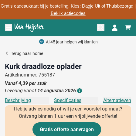
Gratis cadeaukaart bij je bestelling. Kies: Dagje Uit of Thuisbezorgd |
Bekijk actiecodes
Ga naar de inhoud
Menu openen
Al 45 jaar helpen wij klanten
Terug naar
home
Kurk draadloze oplader
Artikelnummer: 755187
Vanaf
4,39
per stuk
Levering vanaf
14 augustus 2026
Details
Beschrijving
Specificaties
Alternatieven
Heb je advies nodig of wil je een voorstel op maat?
Ontvang binnen 1 uur een vrijblijvende offerte!
Gratis offerte aanvragen