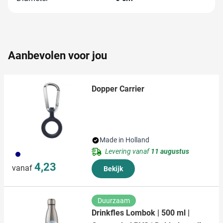
partners voor social media, adverteren en analyse. Deze
partners kunnen deze gegevens combineren met andere
informatie die u aan ze heeft verstrekt of die ze hebben
verzameld op basis van uw gebruik van hun services.
Aanbevolen voor jou
Dopper Carrier
Made in Holland
Levering vanaf
11 augustus
536
4,23
vanaf
Bekijk
Duurzaam
Drinkfles Lombok | 500 ml |