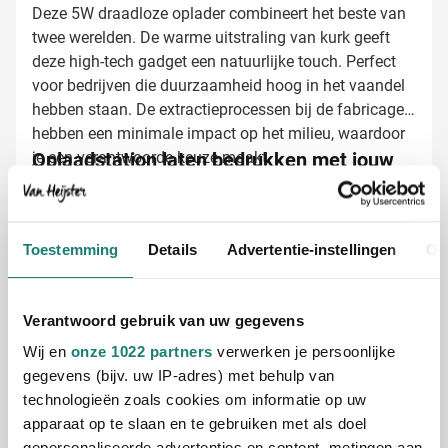
Deze 5W draadloze oplader combineert het beste van
twee werelden. De warme uitstraling van kurk geeft
deze high-tech gadget een natuurlijke touch. Perfect
voor bedrijven die duurzaamheid hoog in het vaandel
hebben staan. De extractieprocessen bij de fabricage
hebben een minimale impact op het milieu, waardoor
je een verantwoorde keuze maakt.
Oplaadstation laten bedrukken met jouw
logo
Bij Van Heijster Relatiegeschenken maken we van
deze kurk oplader een persoonlijk cadeau. Je kunt
Toestemming
Details
Advertentie-instellingen
Ov
kiezen uit:
Full color bedrukking van je logo
Een pakkende slogan of tekst
Verantwoord gebruik van uw gegevens
Combinatie van logo en tekst voor maximale impact
Wij en
onze 1022 partners
verwerken je persoonlijke
gegevens (bijv. uw IP-adres) met behulp van
Door het natuurlijke kurk ontstaat een prachtig
technologieën zoals cookies om informatie op uw
contrast met jouw bedrijfslogo, wat zorgt voor een eye-
apparaat op te slaan en te gebruiken met als doel
catcher op elk bureau.
gepersonaliseerde advertenties en content, metingen aan