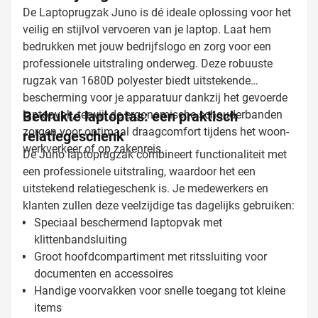
De Laptoprugzak Juno is dé ideale oplossing voor het
veilig en stijlvol vervoeren van je laptop. Laat hem
bedrukken met jouw bedrijfslogo en zorg voor een
professionele uitstraling onderweg. Deze robuuste
rugzak van 1680D polyester biedt uitstekende
bescherming voor je apparatuur dankzij het gevoerde
laptopvak, terwijl de ergonomische schouderbanden
Bedrukte laptoptas: een praktisch
zorgen voor optimaal draagcomfort tijdens het woon-
relatiegeschenk
werkverkeer of op zakenreis.
De Juno laptoprugzak combineert functionaliteit met
een professionele uitstraling, waardoor het een
uitstekend relatiegeschenk is. Je medewerkers en
klanten zullen deze veelzijdige tas dagelijks gebruiken:
Speciaal beschermend laptopvak met
klittenbandsluiting
Groot hoofdcompartiment met ritssluiting voor
documenten en accessoires
Handige voorvakken voor snelle toegang tot kleine
items