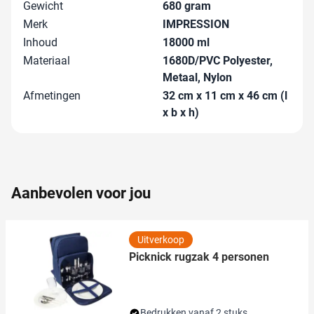
We gebruiken cookies om content en advertenties te
Gewicht
680 gram
personaliseren, om functies voor social media te bieden
Merk
IMPRESSION
en om ons websiteverkeer te analyseren. Ook delen we
Inhoud
18000 ml
informatie over uw gebruik van onze site met onze
Materiaal
1680D/PVC Polyester,
partners voor social media, adverteren en analyse. Deze
Metaal, Nylon
partners kunnen deze gegevens combineren met andere
Afmetingen
32 cm x 11 cm x 46 cm (l
informatie die u aan ze heeft verstrekt of die ze hebben
x b x h)
verzameld op basis van uw gebruik van hun services.
Aanbevolen voor jou
Uitverkoop
Picknick rugzak 4 personen
Bedrukken vanaf 2 stuks