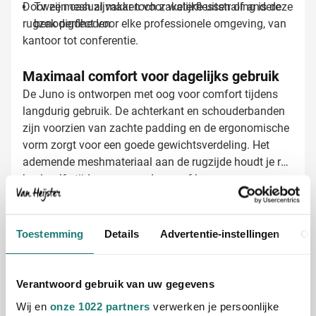
Door zijn casual maar toch zakelijke uitstraling is deze
Twee mesh zijvakken voor waterflessen of andere
rugzak perfect voor elke professionele omgeving, van
benodigdheden
kantoor tot conferentie.
Maximaal comfort voor dagelijks gebruik
De Juno is ontworpen met oog voor comfort tijdens
langdurig gebruik. De achterkant en schouderbanden
zijn voorzien van zachte padding en de ergonomische
vorm zorgt voor een goede gewichtsverdeling. Het
ademende meshmateriaal aan de rugzijde houdt je rug
koel, zelfs tijdens warme dagen of langere
wandelingen. Dankzij de verstelbare schouderbanden
Laptoprugzak laten bedrukken met logo
past de rugzak zich perfect aan jouw lichaamslengte
Bij Van Heijster Relatiegeschenken maken we van
aan.
jouw Juno laptoprugzak een echte blikvanger die
Toestemming
Details
Advertentie-instellingen
Ov
opvalt in het straatbeeld:
Met je bedrijfslogo in één of meerdere kleuren
Full color bedrukking mogelijk voor maximale
Verantwoord gebruik van uw gegevens
impact
Wij en
onze 1022 partners
verwerken je persoonlijke