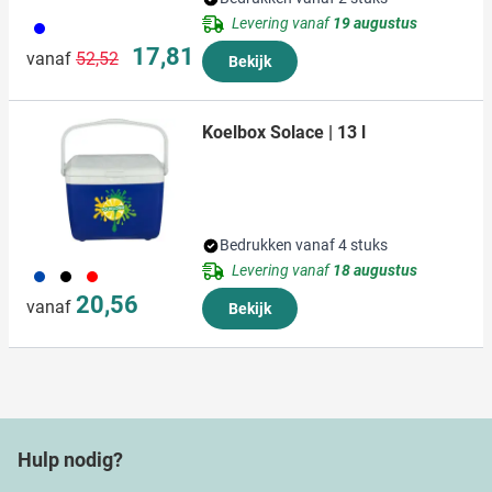
Levering vanaf
19 augustus
005
Normale prijs
Speciale prijs
17,81
vanaf
52,52
Bekijk
Koelbox Solace | 13 l
Bedrukken vanaf 4 stuks
Levering vanaf
18 augustus
023
001
008
20,56
vanaf
Bekijk
Hulp nodig?