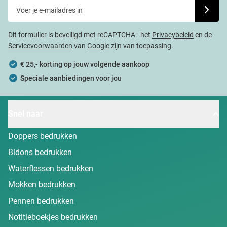
Voer je e-mailadres in
Schrijf j
Dit formulier is beveiligd met reCAPTCHA - het
Privacybeleid
en de
Servicevoorwaarden
van
Google
zijn van toepassing.
€ 25,- korting op jouw volgende aankoop
Speciale aanbiedingen voor jou
Snel naar
Doppers bedrukken
Bidons bedrukken
Waterflessen bedrukken
Mokken bedrukken
Pennen bedrukken
Notitieboekjes bedrukken