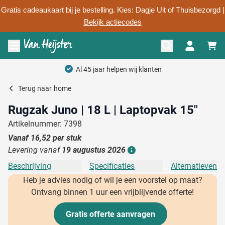
Gratis cadeaukaart bij je bestelling. Kies: Dagje Uit of Thuisbezorgd |
Bekijk actiecodes
Ga naar de inhoud
Menu openen
Terug naar
home
Rugzak Juno | 18 L | Laptopvak 15"
Artikelnummer: 7398
Vanaf
16,52
per stuk
Levering vanaf
19 augustus 2026
Details
Beschrijving
Specificaties
Alternatieven
Heb je advies nodig of wil je een voorstel op maat?
Ontvang binnen 1 uur een vrijblijvende offerte!
Gratis offerte aanvragen