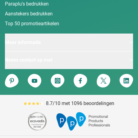
Paraplu's bedrukken
Aanstekers bedrukken
Top 50 promotieartikelen
Meer informatie
Neem contact op met
Van Heijster
Pinterest
YouTube
Instagram
Facebook
Twitter
Linke
8.7/10 met 1096 beoordelingen
Gemiddeld reviewpercentage is 87