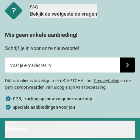
FAQ
Bekijk de veelgestelde vragen
Mis geen enkele aanbieding!
Schrijf je in voor onze nieuwsbrief.
Voer je e-mailadres in
Schrijf j
Dit formulier is beveiligd met reCAPTCHA - het
Privacybeleid
en de
Servicevoorwaarden
van
Google
zijn van toepassing.
€ 25,- korting op jouw volgende aankoop
Speciale aanbiedingen voor jou
Snel naar