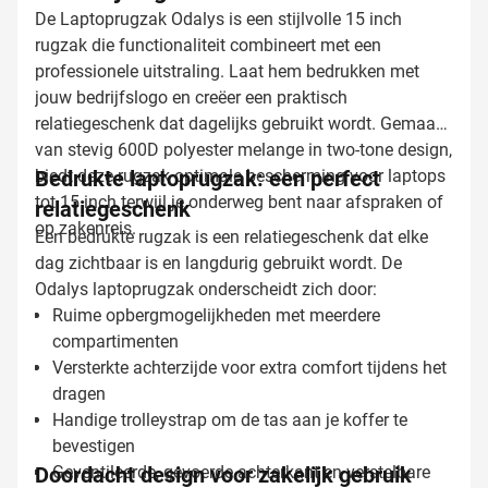
De Laptoprugzak Odalys is een stijlvolle 15 inch
rugzak die functionaliteit combineert met een
professionele uitstraling. Laat hem bedrukken met
jouw bedrijfslogo en creëer een praktisch
relatiegeschenk dat dagelijks gebruikt wordt. Gemaakt
van stevig 600D polyester melange in two-tone design,
biedt deze rugzak optimale bescherming voor laptops
Bedrukte laptoprugzak: een perfect
tot 15 inch terwijl je onderweg bent naar afspraken of
relatiegeschenk
op zakenreis.
Een bedrukte rugzak is een relatiegeschenk dat elke
dag zichtbaar is en langdurig gebruikt wordt. De
Odalys laptoprugzak onderscheidt zich door:
Ruime opbergmogelijkheden met meerdere
compartimenten
Versterkte achterzijde voor extra comfort tijdens het
dragen
Handige trolleystrap om de tas aan je koffer te
bevestigen
Doordacht design voor zakelijk gebruik
Geventileerde, gevoerde achterkant en verstelbare