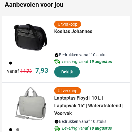
Aanbevolen voor jou
informatie die u aan ze heeft verstrekt of die ze hebben
verzameld op basis van uw gebruik van hun services.
Uitverkoop
Koeltas Johannes
Bedrukken vanaf 10 stuks
Levering vanaf
19 augustus
001
Normale prijs
Speciale prijs
7,93
vanaf
14,73
Bekijk
Uitverkoop
Laptoptas Floyd | 10 L |
Laptopvak 15" | Waterafstotend |
Voorvak
Bedrukken vanaf 10 stuks
Levering vanaf
18 augustus
001
003