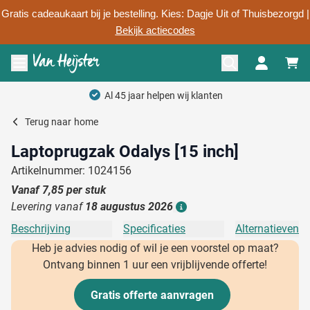
Gratis cadeaukaart bij je bestelling. Kies: Dagje Uit of Thuisbezorgd |
Bekijk actiecodes
Ga naar de inhoud
Menu openen
Al 45 jaar helpen wij klanten
Terug naar
home
Laptoprugzak Odalys [15 inch]
Artikelnummer: 1024156
Vanaf
7,85
per stuk
Levering vanaf
18 augustus 2026
Details
Beschrijving
Specificaties
Alternatieven
Heb je advies nodig of wil je een voorstel op maat?
Ontvang binnen 1 uur een vrijblijvende offerte!
Gratis offerte aanvragen