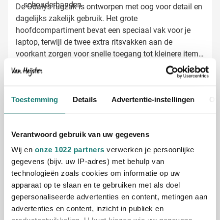
schouderbanden
De Odalys rugzak is ontworpen met oog voor detail en
dagelijks zakelijk gebruik. Het grote
hoofdcompartiment bevat een speciaal vak voor je
laptop, terwijl de twee extra ritsvakken aan de
voorkant zorgen voor snelle toegang tot kleinere items
zoals je telefoon, visitekaartjes of powerbank. De
verstevigde achterzijde zorgt ervoor dat de rugzak zijn
Laptoprugzakken laten bedrukken met
vorm behoudt, zelfs als hij niet volledig gevuld is.
jouw logo
Toestemming
Details
Advertentie-instellingen
Ov
Bij Van Heijster Relatiegeschenken zorgen we ervoor
dat jouw merk optimaal gepresenteerd wordt op deze
rugzak. Je hebt verschillende opties:
Verantwoord gebruik van uw gegevens
Bedrukking met je bedrijfslogo in één of meerdere
Wij en
onze 1022 partners
verwerken je persoonlijke
kleuren
gegevens (bijv. uw IP-adres) met behulp van
Full color bedrukking voor een levendig resultaat
technologieën zoals cookies om informatie op uw
Toevoegen van een bedrijfsslogan of website
apparaat op te slaan en te gebruiken met als doel
Gratis digitaal voorbeeld van je bedrukte
gepersonaliseerde advertenties en content, metingen aan
rugzak
advertenties en content, inzicht in publiek en
Benieuwd hoe jouw logo eruitziet op de Odalys