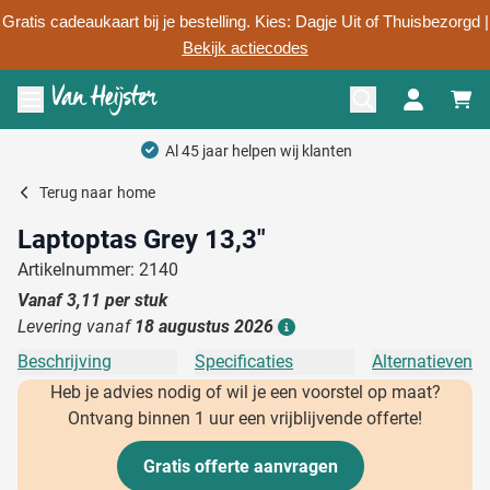
Gratis cadeaukaart bij je bestelling. Kies: Dagje Uit of Thuisbezorgd |
Bekijk actiecodes
Ga naar de inhoud
Menu openen
Al 45 jaar helpen wij klanten
Terug naar
home
Laptoptas Grey 13,3"
Artikelnummer: 2140
Vanaf
3,11
per stuk
Levering vanaf
18 augustus 2026
Details
Beschrijving
Specificaties
Alternatieven
Heb je advies nodig of wil je een voorstel op maat?
Ontvang binnen 1 uur een vrijblijvende offerte!
Gratis offerte aanvragen