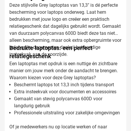
Deze stijlvolle Grey laptoptas van 13,3" is dé perfecte
bescherming voor laptops onderweg. Laat hem
bedrukken met jouw logo en creëer een praktisch
relatiegeschenk dat dagelijks gebruikt wordt. Gemaakt
van duurzaam polycanvas 600D biedt deze tas niet
alleen bescherming, maar ook extra opbergruimte voor
belangrijke documenten dankzij het handige
Bedrukte laptoptas: een perfect
insteekvak aan de voorzijde.
relatiegeschenk
Een laptoptas met opdruk is een nuttige én zichtbare
manier om jouw merk onder de aandacht te brengen.
Waarom kiezen voor deze Grey laptoptas?
Beschermt laptops tot 13,3 inch tijdens transport
Extra insteekvak voor documenten en accessoires
Gemaakt van stevig polycanvas 600D voor
langdurig gebruik
Professionele uitstraling voor zakelijke omgevingen
Of je medewerkers nu op locatie werken of naar