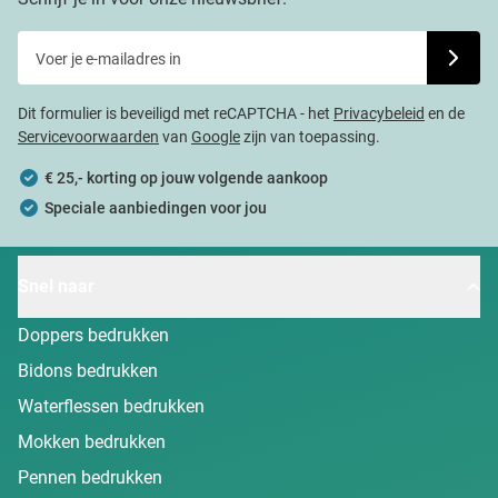
Voer je e-mailadres in
Schrijf j
Dit formulier is beveiligd met reCAPTCHA - het
Privacybeleid
en de
Servicevoorwaarden
van
Google
zijn van toepassing.
€ 25,- korting op jouw volgende aankoop
Speciale aanbiedingen voor jou
Snel naar
Doppers bedrukken
Bidons bedrukken
Waterflessen bedrukken
Mokken bedrukken
Pennen bedrukken