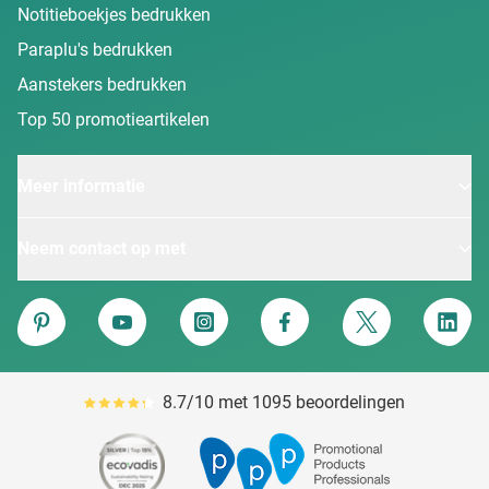
Notitieboekjes bedrukken
Paraplu's bedrukken
Aanstekers bedrukken
Top 50 promotieartikelen
Meer informatie
Neem contact op met
Van Heijster
Pinterest
YouTube
Instagram
Facebook
Twitter
Linke
8.7/10 met 1095 beoordelingen
Gemiddeld reviewpercentage is 87