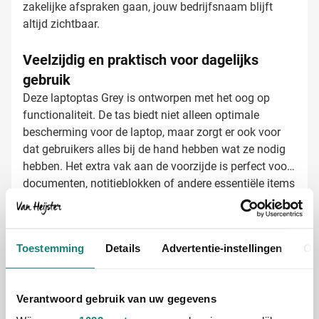
zakelijke afspraken gaan, jouw bedrijfsnaam blijft
altijd zichtbaar.
Veelzijdig en praktisch voor dagelijks
gebruik
Deze laptoptas Grey is ontworpen met het oog op
functionaliteit. De tas biedt niet alleen optimale
bescherming voor de laptop, maar zorgt er ook voor
dat gebruikers alles bij de hand hebben wat ze nodig
hebben. Het extra vak aan de voorzijde is perfect voor
documenten, notitieblokken of andere essentiële items
die men dagelijks gebruikt.
Laptoptassen laten bedrukken met jouw
logo
Bij Van Heijster Relatiegeschenken maken we van
Toestemming
Details
Advertentie-instellingen
Ov
jouw laptoptassen persoonlijke visitekaartjes voor je
bedrijf. Je hebt verschillende opties:
Full color bedrukking van je bedrijfslogo voor
Verantwoord gebruik van uw gegevens
maximale impact