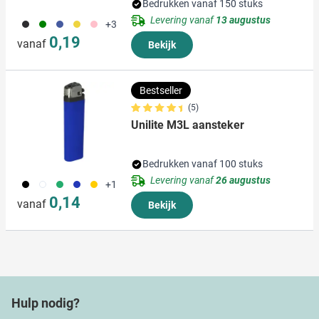
Bedrukken vanaf 150 stuks
Levering vanaf
13 augustus
001
004
005
006
017
+3
0,19
vanaf
Bekijk
Bestseller
(5)
Unilite M3L aansteker
Bedrukken vanaf 100 stuks
Levering vanaf
26 augustus
001
002
004
005
006
+1
0,14
vanaf
Bekijk
Hulp nodig?