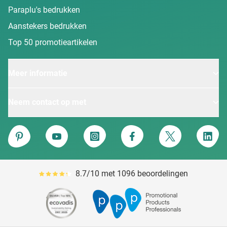
Paraplu's bedrukken
Aanstekers bedrukken
Top 50 promotieartikelen
Meer informatie
Neem contact op met
Van Heijster
Pinterest
YouTube
Instagram
Facebook
Twitter
Linke
8.7/10 met 1096 beoordelingen
Gemiddeld reviewpercentage is 87