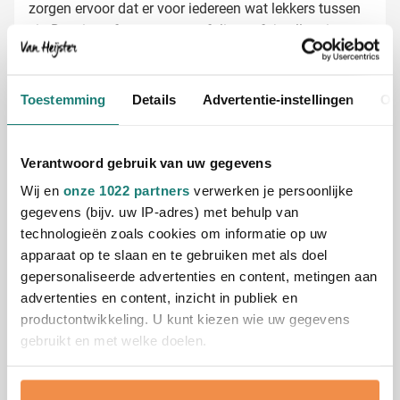
zorgen ervoor dat er voor iedereen wat lekkers tussen
zit. De witte of transparante folie geeft je alle ruimte
om jouw boodschap duidelijk over te brengen.
Lolly's laten bedrukken met jouw logo
Bij Van Heijster Relatiegeschenken maken we van
jouw lolly's echte blikvangers. Kies zelf hoe je ze wilt
Toestemming
Details
Advertentie-instellingen
Ov
bedrukken:
Met je bedrijfslogo in één of meerdere kleuren
Met een pakkende slogan of actie
Verantwoord gebruik van uw gegevens
Met productinformatie voor promotiedoeleinden
Wij en
onze 1022 partners
verwerken je persoonlijke
Gratis digitaal voorbeeld van je bedrukte lolly
gegevens (bijv. uw IP-adres) met behulp van
Benieuwd hoe jouw ontwerp eruitziet op onze ronde
technologieën zoals cookies om informatie op uw
lolly's? Vraag een gratis digitaal voorbeeld aan en
apparaat op te slaan en te gebruiken met als doel
weet precies wat je kunt verwachten. Dankzij onze 45
gepersonaliseerde advertenties en content, metingen aan
jaar ervaring in het bedrukken van relatiegeschenken
advertenties en content, inzicht in publiek en
ben je verzekerd van een kwalitatief hoogwaardig
productontwikkeling. U kunt kiezen wie uw gegevens
eindresultaat. De bedrukte lolly's worden snel geleverd,
Lees meer
gebruikt en met welke doelen.
zodat je ze tijdig kunt uitdelen op je volgende
evenement. Neem contact met ons op voor een
Als u het toestaat, willen we ook graag:
Specificaties