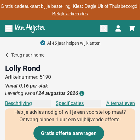
Gratis cadeaukaart bij je bestelling. Kies: Dagje Uit of Thuisbezorgd |
Bekijk actiecodes
Ga naar de inhoud
Menu openen
Al 45 jaar helpen wij klanten
Terug naar
home
Lolly Rond
Artikelnummer: 5190
Vanaf
0,16
per stuk
Levering vanaf
24 augustus 2026
Details
Beschrijving
Specificaties
Alternatieven
Heb je advies nodig of wil je een voorstel op maat?
Ontvang binnen 1 uur een vrijblijvende offerte!
Gratis offerte aanvragen