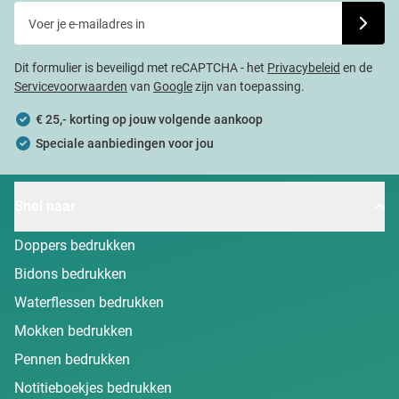
Voer je e-mailadres in
Schrijf j
Dit formulier is beveiligd met reCAPTCHA - het
Privacybeleid
en de
Servicevoorwaarden
van
Google
zijn van toepassing.
€ 25,- korting op jouw volgende aankoop
Speciale aanbiedingen voor jou
Snel naar
Doppers bedrukken
Bidons bedrukken
Waterflessen bedrukken
Mokken bedrukken
Pennen bedrukken
Notitieboekjes bedrukken