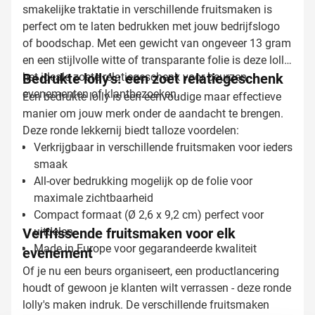
smakelijke traktatie in verschillende fruitsmaken is
perfect om te laten bedrukken met jouw bedrijfslogo
of boodschap. Met een gewicht van ongeveer 13 gram
en een stijlvolle witte of transparante folie is deze lolly
het ideale zoete relatiegeschenk voor beurzen,
Bedrukte lolly's: een zoet relatiegeschenk
evenementen of klantbezoeken.
Een bedrukte lolly is een eenvoudige maar effectieve
manier om jouw merk onder de aandacht te brengen.
Deze ronde lekkernij biedt talloze voordelen:
Verkrijgbaar in verschillende fruitsmaken voor ieders
smaak
All-over bedrukking mogelijk op de folie voor
maximale zichtbaarheid
Compact formaat (Ø 2,6 x 9,2 cm) perfect voor
Verfrissende fruitsmaken voor elk
uitdelen
Made in Europe voor gegarandeerde kwaliteit
evenement
Of je nu een beurs organiseert, een productlancering
houdt of gewoon je klanten wilt verrassen - deze ronde
lolly's maken indruk. De verschillende fruitsmaken