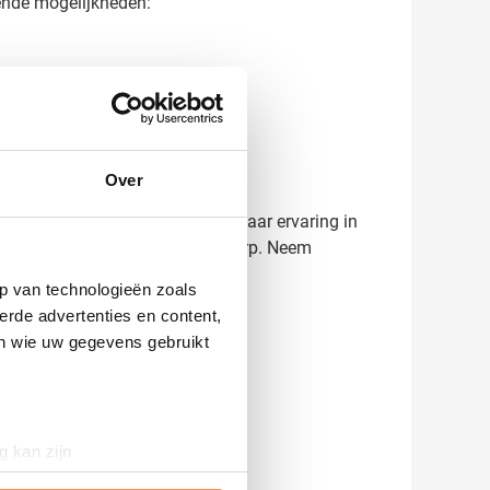
lende mogelijkheden:
zijn recht komt.
Over
t je bestelt. Met meer dan 45 jaar ervaring in
agen na goedkeuring van je ontwerp. Neem
p van technologieën zoals
erde advertenties en content,
en wie uw gegevens gebruikt
g kan zijn
erprinting)