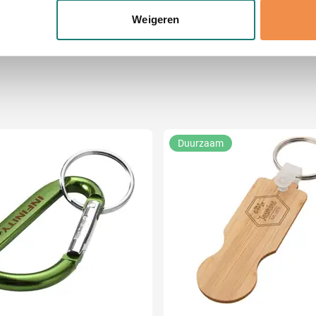
onlijke gegevens worden verwerkt en stel uw voorkeuren in he
Weigeren
jzigen of intrekken in de Cookieverklaring.
ent en advertenties te personaliseren, om functies voor social
. Ook delen we informatie over uw gebruik van onze site met on
e. Deze partners kunnen deze gegevens combineren met andere i
erzameld op basis van uw gebruik van hun services.
Duurzaam