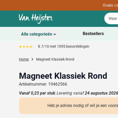
Gratis ca
Ga naar de inhoud
Zoek
Zoek
Sla menu over
Bestsellers
Alle categorieën
Duurzaam
8.7/10 met 1095 beoordelingen
Gemiddeld reviewpercentage is 87
Toon submenu voor D
Schrijfwaren
Home
Magneet Klassiek Rond
Toon submenu voor Sc
Drinkwaren
Toon submenu voor D
Magneet Klassiek Rond
Kantoorartikelen
Toon submenu voor Ka
Artikelnummer: 19462566
Gadgets & Weggevers
Vanaf
0,23
per stuk
Levering vanaf
24 augustus 202
Toon submenu voor G
Tassen
Toon submenu voor T
Heb je advies nodig of wil je een voor
Electronica
Toon submenu voor El