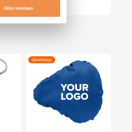
t
detailgedeelte
in. U kunt uw
Alles toestaan
 media te bieden en om ons
ze partners voor social
nformatie die u aan ze heeft
Uitverkoop