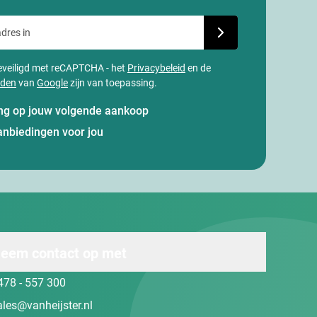
dres in
Schrijf je in voor onze
 beveiligd met reCAPTCHA - het
Privacybeleid
en de
rden
van
Google
zijn van toepassing.
ting op jouw volgende aankoop
anbiedingen voor jou
eem contact op met
478 - 557 300
ales@vanheijster.nl