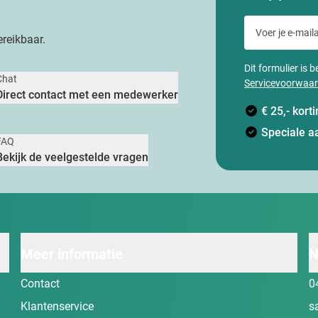
Voer je e-maila
reikbaar.
Dit formulier is
Chat
Servicevoorwaa
Direct contact met een medewerker
€ 25,- kor
Speciale a
FAQ
Bekijk de veelgestelde vragen
Meer informatie
N
Contact
0
Klantenservice
s