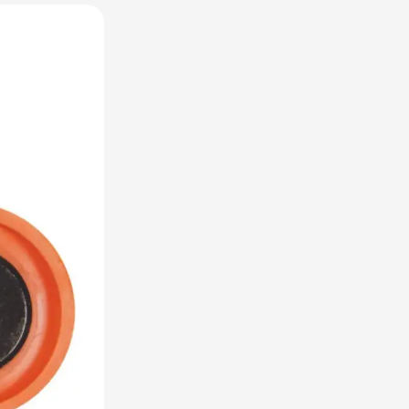
raplu's categorie
oreca & Keuken categorie
rsoonlijk & Veiligheid categorie
door & Vrije tijd categorie
ellen & Kids categorie
xtiel categorie
ties & thema's categorie