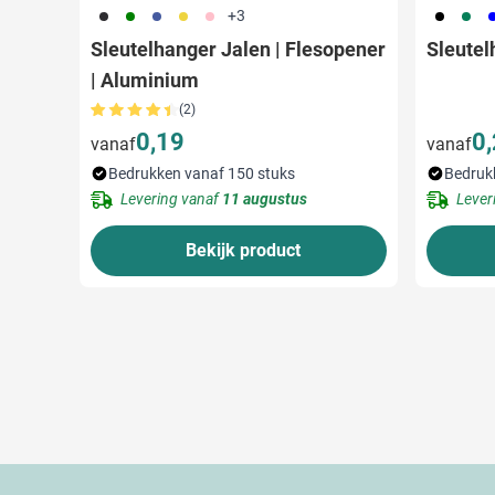
001
004
005
006
017
001
004
0
+3
Sleutelhanger Jalen | Flesopener
Sleutel
| Aluminium
(2)
0,19
0
vanaf
vanaf
Bedrukken vanaf 150 stuks
Bedruk
Levering vanaf
11 augustus
Lever
Bekijk product