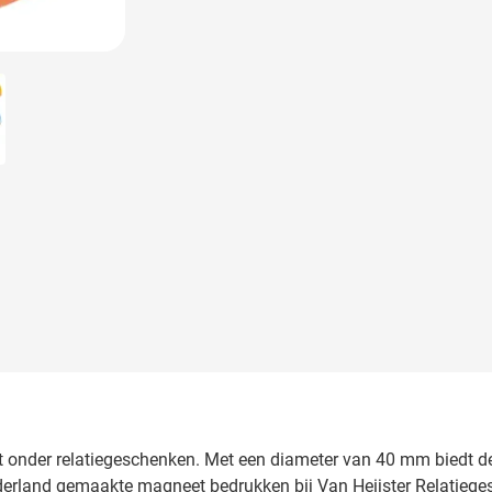
larger image
et onder relatiegeschenken. Met een diameter van 40 mm biedt 
derland gemaakte magneet bedrukken bij Van Heijster Relatieges