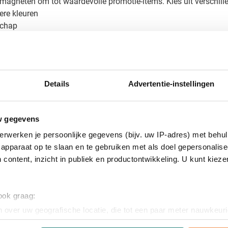
 magneten om tot waardevolle promotie-items. Kies uit verschil
ere kleuren
schap
r een optimaal bedrukresultaat, waardoor jouw merk perfect tot 
Details
Advertentie-instellingen
e bedrukte magneten
k Ronde magneet? Vraag een gratis digitaal voorbeeld aan voorda
voor een perfect resultaat. De levertijd is doorgaans 5-7 werkd
w gegevens
es of vrijblijvende offerte op maat!
erwerken je persoonlijke gegevens (bijv. uw IP-adres) met behul
apparaat op te slaan en te gebruiken met als doel gepersonalise
 content, inzicht in publiek en productontwikkeling. U kunt kiez
 ook graag:
 over uw geografische locatie, die tot een paar meter nauwkeuri
eren door het actief te scannen op specifieke eigenschappen (fing