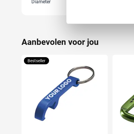
Diameter
4 cm
Lees meer over hoe uw perso
toestemming op elk moment wi
We gebruiken cookies om cont
websiteverkeer te analyseren
Aanbevolen voor jou
media, adverteren en analys
verstrekt of die ze hebben v
Bestseller