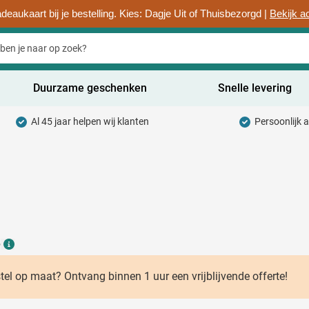
deaukaart bij je bestelling. Kies: Dagje Uit of Thuisbezorgd |
Bekijk a
Duurzame geschenken
Snelle levering
Al 45 jaar helpen wij klanten
Persoonlijk 
uurzaam categorie
hrijfwaren categorie
rinkwaren categorie
ntoorartikelen categorie
6
adgets & Weggevers categorie
Details
assen categorie
stel op maat? Ontvang binnen 1 uur een vrijblijvende offerte!
ectronica categorie