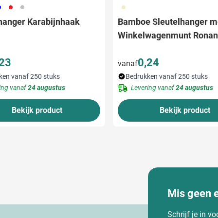
05
008
032
311
hanger Karabijnhaak
Bamboe Sleutelhanger m
Winkelwagenmunt Ronan
,23
0,24
vanaf
ken vanaf 250 stuks
Bedrukken vanaf 250 stuks
ing vanaf
24 augustus
Levering vanaf
24 augustus
Bekijk product
Bekijk product
Mis geen 
Schrijf je in v