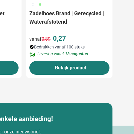
002
029
et
Zadelhoes Brand | Gerecycled |
Waterafstotend
0,27
vanaf
0,89
Normale prijs
Speciale prijs
Bedrukken vanaf 100 stuks
Levering vanaf
13 augustus
Bekijk product
enkele aanbieding!
oor onze nieuwsbrief.