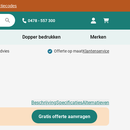
ctiecodes
0478 - 557 300
Dopper bedrukken
Merken
advies
Offerte op maat
Klantenservice
Beschrijving
Specificaties
Alternatieven
Gratis offerte aanvragen