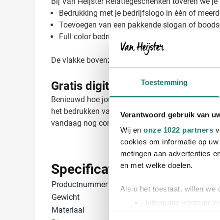
Bij Van Heijster Relatiegeschenken toveren we je
Bedrukking met je bedrijfslogo in één of meerd
Toevoegen van een pakkende slogan of bood
Full color bedrukking voor maximale impact
De vlakke bovenzijde van deze magneet zorgt voo
Toestemming
Gratis digitaal voorbeeld van j
Benieuwd hoe jouw logo eruitziet op onze Klassie
het bedrukken van relatiegeschenken zorgen wij 
Verantwoord gebruik van u
vandaag nog contact op voor een persoonlijk advi
Wij en
onze 1022 partners
v
cookies om informatie op uw 
metingen aan advertenties en
Specificaties
en met welke doelen.
Productnummer
19462566
Als u het toestaat, willen we
Gewicht
14 gram
Informatie verzamelen
Materiaal
Kunststof
Uw apparaat identific