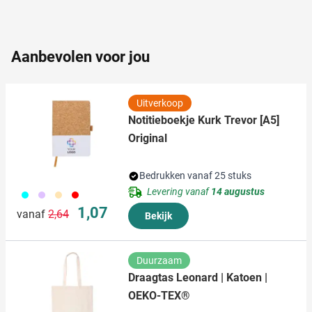
partners voor social media, adverteren en analyse. Deze
partners kunnen deze gegevens combineren met andere
informatie die u aan ze heeft verstrekt of die ze hebben
verzameld op basis van uw gebruik van hun services.
Aanbevolen voor jou
Uitverkoop
Notitieboekje Kurk Trevor [A5]
Original
Bedrukken vanaf 25 stuks
Levering vanaf
14 augustus
166
015
236
008
Normale prijs
Speciale prijs
1,07
vanaf
2,64
Bekijk
Duurzaam
Draagtas Leonard | Katoen |
OEKO-TEX®