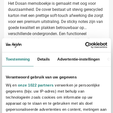
Het Dosan memoboekje is gemaakt met oog voor
duurzaamheid. De cover bestaat uit stevig gerecycled
karton met een prettige soft-touch afwerking die zorgt
voor een premium uitstraling. De sticky notes zijn van
goede kwaliteit en plakken betrouwbaar op
verschillende ondergronden. Een functioneel
relatiegeschenk dat je contacten dagelijks zullen
Memoboekje bedrukken met jouw logo
gebruiken – en daarbij telkens aan jouw merk denken.
Bij Van Heijster Relatiegeschenken maken we van het
Dosan memoboekje jouw persoonlijke
promotiemiddel:
Toestemming
Details
Advertentie-instellingen
Ov
Full color bedrukking mogelijk voor maximale
impact
Met je bedrijfslogo op de voorkant
Verantwoord gebruik van uw gegevens
Met een pakkende slogan of boodschap
Wij en
onze 1022 partners
verwerken je persoonlijke
gegevens (bijv. uw IP-adres) met behulp van
Door de ruime bedrukkingsmogelijkheden komt jouw
technologieën zoals cookies om informatie op uw
merk optimaal tot zijn recht op dit praktische
apparaat op te slaan en te gebruiken met als doel
notitieblok.
gepersonaliseerde advertenties en content, metingen aan