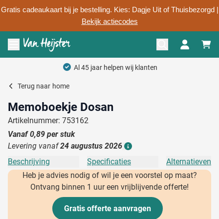
Gratis cadeaukaart bij je bestelling. Kies: Dagje Uit of Thuisbezorgd |
Bekijk actiecodes
Ga naar de inhoud
Menu openen
Al 45 jaar helpen wij klanten
Terug naar
home
Memoboekje Dosan
Artikelnummer: 753162
Vanaf
0,89
per stuk
Levering vanaf
24 augustus 2026
Details
Beschrijving
Specificaties
Alternatieven
Heb je advies nodig of wil je een voorstel op maat?
Ontvang binnen 1 uur een vrijblijvende offerte!
Gratis offerte aanvragen