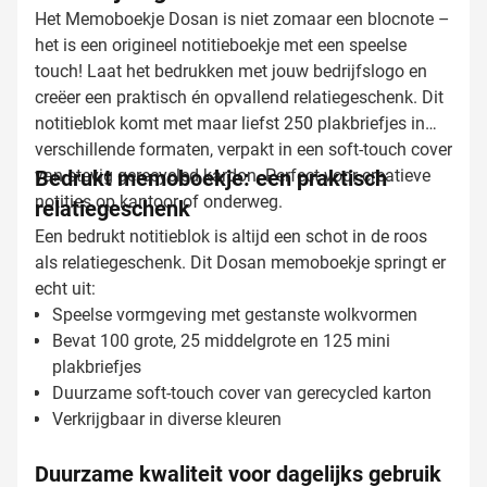
Het Memoboekje Dosan is niet zomaar een blocnote –
het is een origineel notitieboekje met een speelse
touch! Laat het bedrukken met jouw bedrijfslogo en
creëer een praktisch én opvallend relatiegeschenk. Dit
notitieblok komt met maar liefst 250 plakbriefjes in
verschillende formaten, verpakt in een soft-touch cover
van stevig gerecycled kardon. Perfect voor creatieve
Bedrukt memoboekje: een praktisch
notities op kantoor of onderweg.
relatiegeschenk
Een bedrukt notitieblok is altijd een schot in de roos
als relatiegeschenk. Dit Dosan memoboekje springt er
echt uit:
Speelse vormgeving met gestanste wolkvormen
Bevat 100 grote, 25 middelgrote en 125 mini
plakbriefjes
Duurzame soft-touch cover van gerecycled karton
Verkrijgbaar in diverse kleuren
Duurzame kwaliteit voor dagelijks gebruik