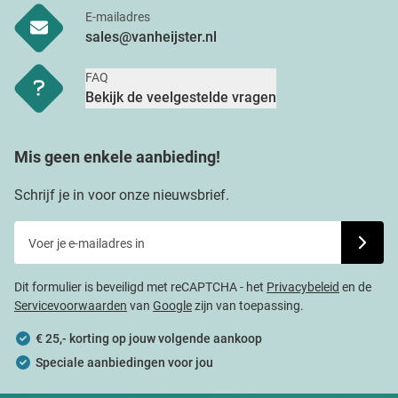
E-mailadres
sales@vanheijster.nl
FAQ
Bekijk de veelgestelde vragen
Mis geen enkele aanbieding!
Schrijf je in voor onze nieuwsbrief.
Voer je e-mailadres in
Schrijf j
Dit formulier is beveiligd met reCAPTCHA - het
Privacybeleid
en de
Servicevoorwaarden
van
Google
zijn van toepassing.
€ 25,- korting op jouw volgende aankoop
Speciale aanbiedingen voor jou