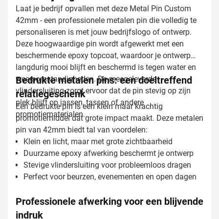
Laat je bedrijf opvallen met deze Metal Pin Custom
42mm - een professionele metalen pin die volledig te
personaliseren is met jouw bedrijfslogo of ontwerp.
Deze hoogwaardige pin wordt afgewerkt met een
beschermende epoxy topcoat, waardoor je ontwerp
langdurig mooi blijft en beschermd is tegen water en
weersomstandigheden. De meegeleverde
Bedrukte metalen pins: een doeltreffend
vlindersluiting zorgt ervoor dat de pin stevig op zijn
relatiegeschenk
plek blijft op jassen, tassen of andere
Een bedrukte pin is een klein maar krachtig
promotiematerialen.
promotiemiddel dat grote impact maakt. Deze metalen
pin van 42mm biedt tal van voordelen:
Klein en licht, maar met grote zichtbaarheid
Duurzame epoxy afwerking beschermt je ontwerp
Stevige vlindersluiting voor probleemloos dragen
Perfect voor beurzen, evenementen en open dagen
Professionele afwerking voor een blijvende
indruk