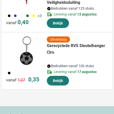
Veiligheidssluiting
Bedrukken vanaf 125 stuks
Levering vanaf
13 augustus
001
023
002
004
006
+3
0,40
vanaf
Bekijk
Uitverkoop
Gerecyclede RVS Sleutelhanger
Ciro
Bedrukken vanaf 100 stuks
Levering vanaf
17 augustus
001
Normale prijs
Speciale prijs
0,35
vanaf
1,07
Bekijk