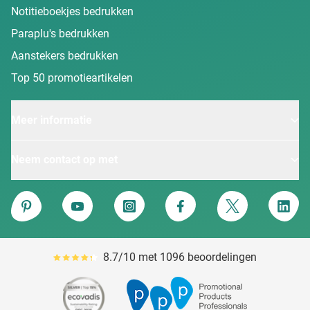
Notitieboekjes bedrukken
Paraplu's bedrukken
Aanstekers bedrukken
Top 50 promotieartikelen
Meer informatie
Neem contact op met
Van Heijster
Pinterest
YouTube
Instagram
Facebook
Twitter
Linke
8.7/10 met 1096 beoordelingen
Gemiddeld reviewpercentage is 87