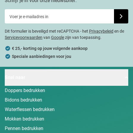
Schrijf je in voor onze nieuwsbrief.
Voer je e-mailadres in
Schrijf j
Dit formulier is beveiligd met reCAPTCHA - het
Privacybeleid
en de
Servicevoorwaarden
van
Google
zijn van toepassing.
€ 25,- korting op jouw volgende aankoop
Speciale aanbiedingen voor jou
Snel naar
Doppers bedrukken
Bidons bedrukken
Waterflessen bedrukken
Mokken bedrukken
Pennen bedrukken