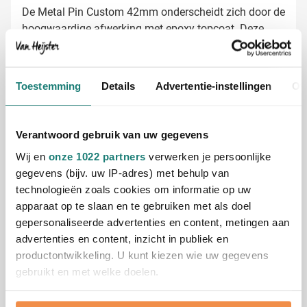
De Metal Pin Custom 42mm onderscheidt zich door de
hoogwaardige afwerking met epoxy topcoat. Deze
transparante beschermlaag geeft niet alleen een luxe
uitstraling, maar beschermt je ontwerp ook tegen
krassen, water en UV-straling. Zo blijft je logo of
Toestemming
Details
Advertentie-instellingen
Ov
ontwerp jarenlang in perfecte staat, waardoor je pin
een waardevol relatiegeschenk wordt dat lang
Pins laten bedrukken met jouw logo
meegaat.
Bij Van Heijster Relatiegeschenken maken we van
Verantwoord gebruik van uw gegevens
jouw metalen pin een uniek promotiemiddel. Je hebt
Wij en
onze 1022 partners
verwerken je persoonlijke
verschillende opties voor het personaliseren:
gegevens (bijv. uw IP-adres) met behulp van
Met je bedrijfslogo in één of meerdere kleuren
technologieën zoals cookies om informatie op uw
Met een speciale tekst of slogan
apparaat op te slaan en te gebruiken met als doel
Als onderdeel van een breder promotiepakket
gepersonaliseerde advertenties en content, metingen aan
Gratis digitaal voorbeeld van je bedrukte pin
advertenties en content, inzicht in publiek en
Benieuwd hoe jouw logo of ontwerp eruit zal zien op
productontwikkeling. U kunt kiezen wie uw gegevens
onze metalen pin? Vraag kosteloos een digitaal
gebruikt en met welke doelen.
voorbeeld aan en zie precies wat je kunt verwachten.
Speciale wensen, zoals een zichtbare metalen rand?
Als u het toestaat, willen we ook graag: