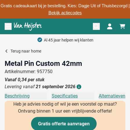
Gratis cadeaukaart bij je bestelling. Kies: Dagje Uit of Thuisbezorgd |
Bekijk actiecodes
Ga naar de inhoud
Menu openen
Al 45 jaar helpen wij klanten
Terug naar
home
Metal Pin Custom 42mm
Artikelnummer: 957750
Vanaf
0,34
per stuk
Levering vanaf
21 september 2026
Details
Beschrijving
Specificaties
Alternatieven
Heb je advies nodig of wil je een voorstel op maat?
Ontvang binnen 1 uur een vrijblijvende offerte!
Gratis offerte aanvragen