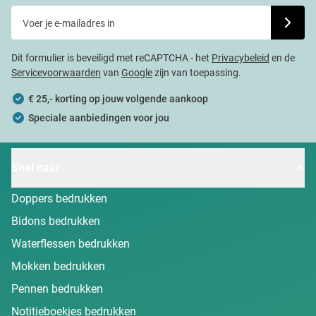
Voer je e-mailadres in
Schrijf j
Dit formulier is beveiligd met reCAPTCHA - het
Privacybeleid
en de
Servicevoorwaarden
van
Google
zijn van toepassing.
€ 25,- korting op jouw volgende aankoop
Speciale aanbiedingen voor jou
Snel naar
Doppers bedrukken
Bidons bedrukken
Waterflessen bedrukken
Mokken bedrukken
Pennen bedrukken
Notitieboekjes bedrukken