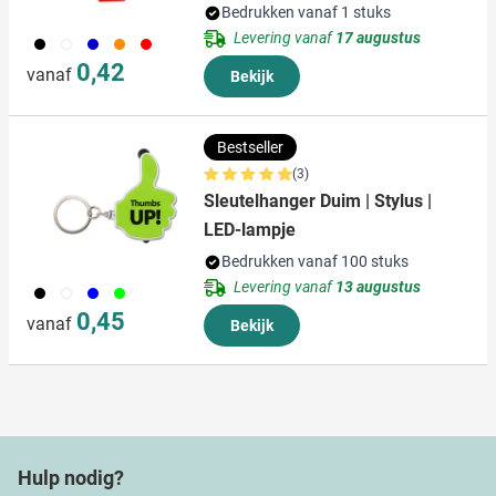
Bedrukken vanaf 1 stuks
Levering vanaf
17 augustus
001
002
005
007
008
0,42
vanaf
Bekijk
Bestseller
(3)
Sleutelhanger Duim | Stylus |
LED-lampje
Bedrukken vanaf 100 stuks
Levering vanaf
13 augustus
001
002
005
019
0,45
vanaf
Bekijk
Hulp nodig?