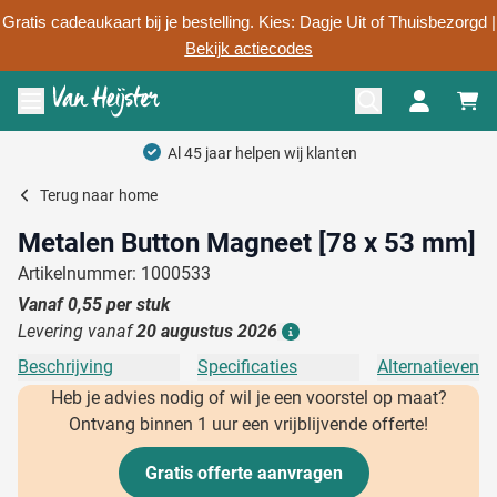
Gratis cadeaukaart bij je bestelling. Kies: Dagje Uit of Thuisbezorgd |
Bekijk actiecodes
Ga naar de inhoud
Menu openen
Al 45 jaar helpen wij klanten
Terug naar
home
Metalen Button Magneet [78 x 53 mm]
Artikelnummer: 1000533
Vanaf
0,55
per stuk
Levering vanaf
20 augustus 2026
Details
Beschrijving
Specificaties
Alternatieven
Heb je advies nodig of wil je een voorstel op maat?
Ontvang binnen 1 uur een vrijblijvende offerte!
Gratis offerte aanvragen