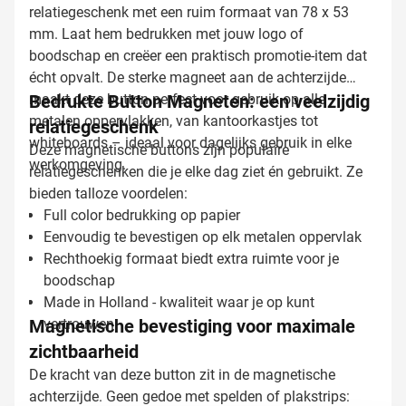
relatiegeschenk met een ruim formaat van 78 x 53
mm. Laat hem bedrukken met jouw logo of
boodschap en creëer een praktisch promotie-item dat
écht opvalt. De sterke magneet aan de achterzijde
maakt deze button perfect voor gebruik op alle
Bedrukte Button Magneten: een veelzijdig
metalen oppervlakken, van kantoorkastjes tot
relatiegeschenk
whiteboards – ideaal voor dagelijks gebruik in elke
Deze magnetische buttons zijn populaire
werkomgeving.
relatiegeschenken die je elke dag ziet én gebruikt. Ze
bieden talloze voordelen:
Full color bedrukking op papier
Eenvoudig te bevestigen op elk metalen oppervlak
Rechthoekig formaat biedt extra ruimte voor je
boodschap
Made in Holland - kwaliteit waar je op kunt
Magnetische bevestiging voor maximale
vertrouwen
zichtbaarheid
De kracht van deze button zit in de magnetische
achterzijde. Geen gedoe met spelden of plakstrips: