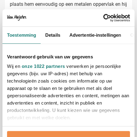
plaats hem eenvoudig op een metalen oppervlak en hij
blijft stevig zitten. Zo is jouw boodschap altijd
zichtbaar op kantoor, in vergaderruimtes of zelfs thuis
op de koelkast. Het rechthoekige formaat geeft je
Button Magneten laten bedrukken met
bovendien meer ruimte voor een pakkende boodschap
jouw logo
Toestemming
Details
Advertentie-instellingen
Ov
of opvallend ontwerp.
Bij Van Heijster Relatiegeschenken maken we van
jouw buttons echte blikvangers met een professionele
Verantwoord gebruik van uw gegevens
bedrukking:
Met je bedrijfslogo in full color
Wij en
onze 1022 partners
verwerken je persoonlijke
Met een pakkende tekst of slogan
gegevens (bijv. uw IP-adres) met behulp van
Met verschillende afbeeldingen mogelijk voor
technologieën zoals cookies om informatie op uw
variatie
apparaat op te slaan en te gebruiken met als doel
Gratis digitaal voorbeeld van je bedrukte
gepersonaliseerde advertenties en content, metingen aan
advertenties en content, inzicht in publiek en
Button Magneet
productontwikkeling. U kunt kiezen wie uw gegevens
Benieuwd hoe jouw ontwerp eruitziet op onze Button
gebruikt en met welke doelen.
Magneet? Vraag een gratis digitaal voorbeeld aan en
zie direct het resultaat. Met 45 jaar ervaring in
Als u het toestaat, willen we ook graag:
relatiegeschenken zorgen wij voor een perfect