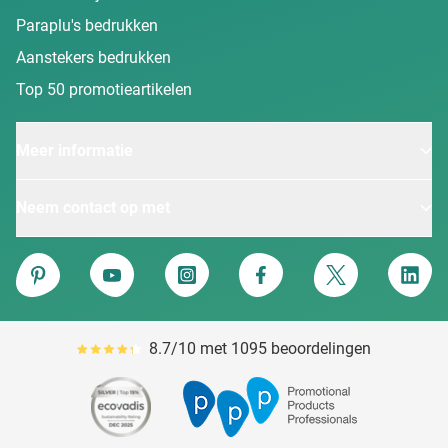
Paraplu's bedrukken
Aanstekers bedrukken
Top 50 promotieartikelen
Meer informatie
Neem contact op met
Van Heijster
Pinterest
YouTube
Instagram
Facebook
Twitter
Linke
8.7/10 met 1095 beoordelingen
Gemiddeld reviewpercentage is 87