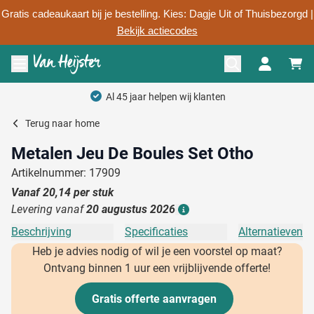
Gratis cadeaukaart bij je bestelling. Kies: Dagje Uit of Thuisbezorgd |
Bekijk actiecodes
Ga naar de inhoud
Menu openen
Al 45 jaar helpen wij klanten
Terug naar
home
Metalen Jeu De Boules Set Otho
Artikelnummer: 17909
Vanaf
20,14
per stuk
Levering vanaf
20 augustus 2026
Details
Beschrijving
Specificaties
Alternatieven
Heb je advies nodig of wil je een voorstel op maat?
Ontvang binnen 1 uur een vrijblijvende offerte!
Gratis offerte aanvragen