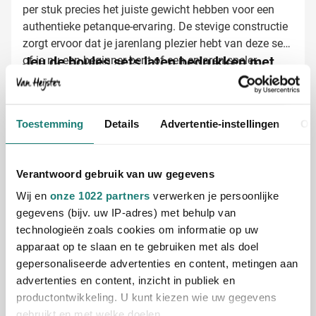
per stuk precies het juiste gewicht hebben voor een
authentieke petanque-ervaring. De stevige constructie
zorgt ervoor dat je jarenlang plezier hebt van deze set,
of je nu een beginner bent of een ervaren speler.
Jeu de boules sets laten bedrukken met
jouw logo
Bij Van Heijster Relatiegeschenken toveren we jouw
petanque set om tot een persoonlijk relatiegeschenk.
Toestemming
Details
Advertentie-instellingen
Ov
We bieden diverse bedrukkingsmogelijkheden:
Met je bedrijfslogo in één of meerdere kleuren
Met een pakkende bedrijfsslogan of tekst
Verantwoord gebruik van uw gegevens
Full color bedrukking voor maximale impact
Wij en
onze 1022 partners
verwerken je persoonlijke
Door het polyester tasje te laten bedrukken, zorgen we
gegevens (bijv. uw IP-adres) met behulp van
ervoor dat jouw merk opvalt tijdens elke
technologieën zoals cookies om informatie op uw
buitenactiviteit of bedrijfsevenement.
apparaat op te slaan en te gebruiken met als doel
Gratis digitaal voorbeeld van je bedrukte
gepersonaliseerde advertenties en content, metingen aan
petanque set
advertenties en content, inzicht in publiek en
Benieuwd hoe jouw logo eruitziet op deze sportieve jeu
productontwikkeling. U kunt kiezen wie uw gegevens
de boules set? Vraag vrijblijvend een digitaal
gebruikt en met welke doelen.