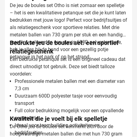
De jeu de boules set Otho is niet zomaar een spelletje
– het is een kwalitatieve petanque set die je kunt laten
bedrukken met jouw logo! Perfect voor bedrijfsuitjes of
als relatiegeschenk voor sportieve relaties. Met drie
metalen ballen van 730 gram per stuk en een handige
meetlint, geleverd in een stevig 600D polyester tasje,
Bedrukte jeu de boules set: een sportief
heb je alles bij de hand voor een gezellig potje
relatiegeschenk
petanque in het park of op het strand.
Een bedrukte petanque set is een origineel cadeau dat
direct uitnodigt tot gebruik. Deze set biedt talloze
voordelen:
Professionele metalen ballen met een diameter van
7,3 cm
Duurzaam 600D polyester tasje voor eenvoudig
transport
Full color bedrukking mogelijk voor een opvallende
Kwaliteit die je voelt bij elk spelletje
presentatie
Ideaal voor teambuilding activiteiten en
De Otho jeu de boules set kenmerkt zich door de
bedrijfsuitjes
hoogwaardige metalen ballen die met hun 730 gram