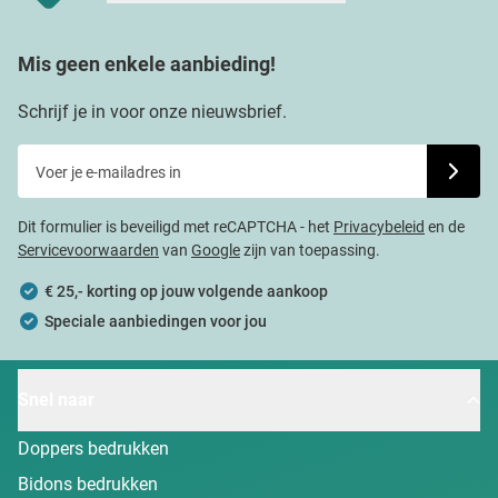
Mis geen enkele aanbieding!
Schrijf je in voor onze nieuwsbrief.
Voer je e-mailadres in
Schrijf j
Dit formulier is beveiligd met reCAPTCHA - het
Privacybeleid
en de
Servicevoorwaarden
van
Google
zijn van toepassing.
€ 25,- korting op jouw volgende aankoop
Speciale aanbiedingen voor jou
Snel naar
Doppers bedrukken
Bidons bedrukken