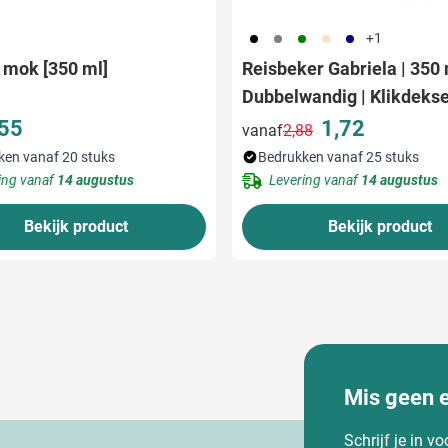
001
003
004
357
536
+1
 mok [350 ml]
Reisbeker Gabriela | 350 
Dubbelwandig | Klikdeksel
Monochroom
,55
1,72
vanaf
2,88
Normale prijs
Speciale prijs
ken vanaf 20 stuks
Bedrukken vanaf 25 stuks
ing vanaf
14 augustus
Levering vanaf
14 augustus
Bekijk product
Bekijk product
Mis geen 
Schrijf je in v