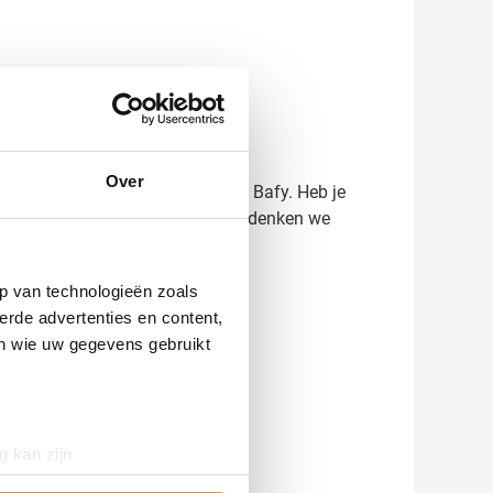
asergraverings-effect.
Over
logo eruit komt te zien op de Mok Bafy. Heb je
r ervaring in relatiegeschenken denken we
p van technologieën zoals
erde advertenties en content,
en wie uw gegevens gebruikt
g kan zijn
erprinting)