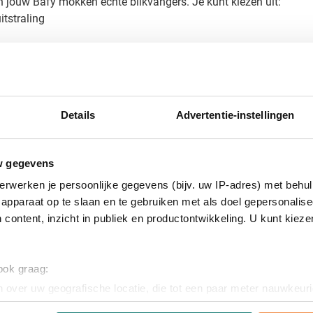
 jouw Bafy mokken echte blikvangers. Je kunt kiezen uit:
tstraling
e merk versterken
ht komt door de perfecte positie en grootte te bepalen voor het l
edrukte mok
Details
Advertentie-instellingen
ang je een gratis digitaal voorbeeld. Zo zie je precies hoe jouw 
 van deze unieke mok? Neem dan contact met ons op - met 45 jaa
eiken.
w gegevens
erwerken je persoonlijke gegevens (bijv. uw IP-adres) met behul
apparaat op te slaan en te gebruiken met als doel gepersonalise
 content, inzicht in publiek en productontwikkeling. U kunt kiez
 ook graag:
 over uw geografische locatie, die tot een paar meter nauwkeuri
eren door het actief te scannen op specifieke eigenschappen (fing