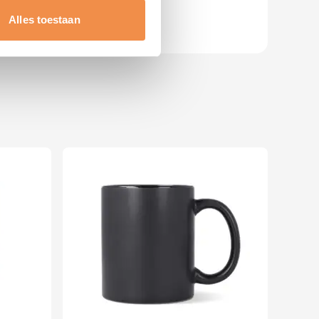
t
detailgedeelte
in. U kunt uw
Alles toestaan
 media te bieden en om ons
ze partners voor social
nformatie die u aan ze heeft