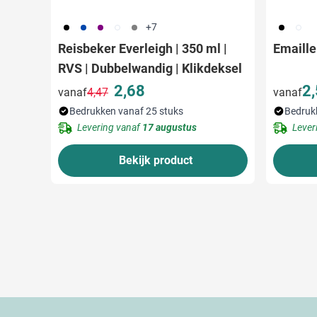
001
023
024
002
003
001
002
+7
Reisbeker Everleigh | 350 ml |
Emaille
RVS | Dubbelwandig | Klikdeksel
2,68
2
vanaf
4,47
vanaf
Normale prijs
Speciale prijs
Bedrukken vanaf 25 stuks
Bedruk
Levering vanaf
17 augustus
Lever
Bekijk product