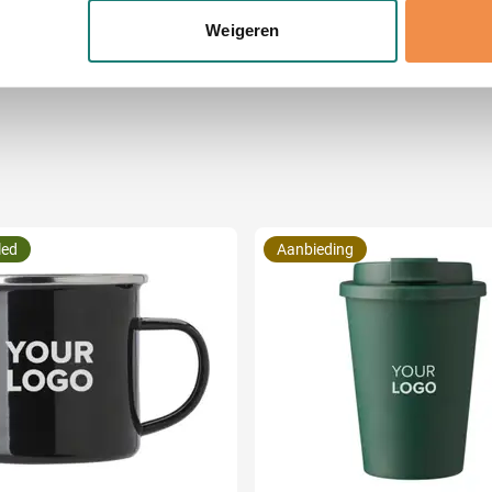
onlijke gegevens worden verwerkt en stel uw voorkeuren in he
Weigeren
jzigen of intrekken in de Cookieverklaring.
ent en advertenties te personaliseren, om functies voor social
. Ook delen we informatie over uw gebruik van onze site met on
e. Deze partners kunnen deze gegevens combineren met andere i
erzameld op basis van uw gebruik van hun services.
led
Aanbieding