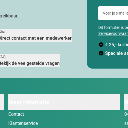
Voer je e-maila
reikbaar.
Dit formulier is
Chat
Servicevoorwaa
Direct contact met een medewerker
€ 25,- kor
Speciale a
FAQ
Bekijk de veelgestelde vragen
Meer informatie
N
Contact
0
Klantenservice
s