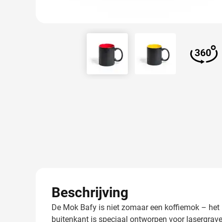
View larger image
View larger image
View 
Beschrijving
De Mok Bafy is niet zomaar een koffiemok – het 
buitenkant is speciaal ontworpen voor lasergraver