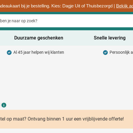
deaukaart bij je bestelling. Kies: Dagje Uit of Thuisbezorgd |
Bekijk a
Duurzame geschenken
Snelle levering
Al 45 jaar helpen wij klanten
Persoonlijk 
uurzaam categorie
hrijfwaren categorie
rinkwaren categorie
ntoorartikelen categorie
6
adgets & Weggevers categorie
Details
assen categorie
stel op maat? Ontvang binnen 1 uur een vrijblijvende offerte!
ectronica categorie