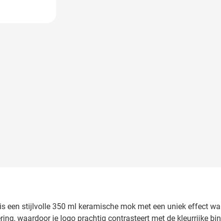
larger image
is een stijlvolle 350 ml keramische mok met een uniek effect w
ing, waardoor je logo prachtig contrasteert met de kleurrijke b