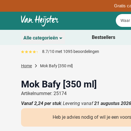
Gratis ca
Ga naar de inhoud
Zoek
Zoek
Sla menu over
Bestsellers
Alle categorieën
Duurzaam
8.7/10 met 1095 beoordelingen
Gemiddeld reviewpercentage is 87
Toon submenu voor D
Schrijfwaren
Home
Mok Bafy [350 ml]
Toon submenu voor Sc
Drinkwaren
Toon submenu voor D
Mok Bafy [350 ml]
Kantoorartikelen
Toon submenu voor Ka
Artikelnummer: 25174
Gadgets & Weggevers
Vanaf
2,24
per stuk
Levering vanaf
21 augustus 202
Toon submenu voor G
Tassen
Toon submenu voor T
Heb je advies nodig of wil je een voor
Electronica
Toon submenu voor El