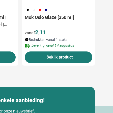
001
002
008
307
ml |
Mok Oslo Glaze [350 ml]
 |
2,11
vanaf
Bedrukken vanaf 1 stuks
Levering vanaf
14 augustus
Bekijk product
enkele aanbieding!
oor onze nieuwsbrief.