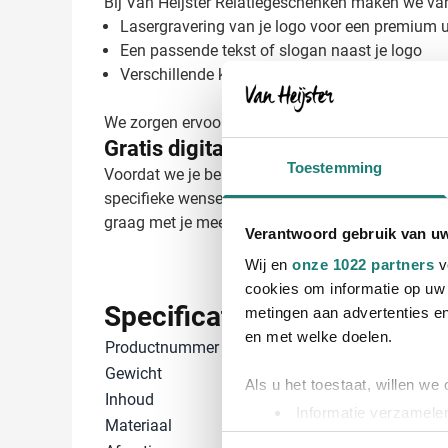
Bij Van Heijster Relatiegeschenken maken we van
Lasergravering van je logo voor een premium ui
Een passende tekst of slogan naast je logo
Verschillende kleuren voor de binnenkant die j
We zorgen ervoor dat je logo optimaal tot zijn rec
Gratis digitaal voorbeeld van je b
Toestemming
Voordat we je bestelling in productie nemen, ontv
specifieke wensen of vragen over het bedrukken
graag met je mee om het perfecte resultaat te ber
Verantwoord gebruik van u
Wij en
onze 1022 partners
v
cookies om informatie op uw 
Specificaties
metingen aan advertenties en
en met welke doelen.
Productnummer
25174
Gewicht
320 gram
Als u het toestaat, willen we
Inhoud
350 ml
Informatie verzamelen
Materiaal
Keramiek
Uw apparaat identific