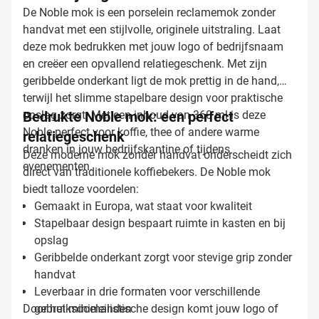
De Noble mok is een porselein reclamemok zonder
handvat met een stijlvolle, originele uitstraling. Laat
deze mok bedrukken met jouw logo of bedrijfsnaam
en creëer een opvallend relatiegeschenk. Met zijn
geribbelde onderkant ligt de mok prettig in de hand,
terwijl het slimme stapelbare design voor praktische
opslag zorgt. Met een inhoud van 360 ml is deze
Bedrukte Noble mok: een perfect
Noble perfect voor koffie, thee of andere warme
relatiegeschenk
dranken in jouw bedrijfskantine of tijdens
Deze moderne mok zonder handvat onderscheidt zich
evenementen.
direct van traditionele koffiebekers. De Noble mok
biedt talloze voordelen:
Gemaakt in Europa, wat staat voor kwaliteit
Stapelbaar design bespaart ruimte in kasten en bij
opslag
Geribbelde onderkant zorgt voor stevige grip zonder
handvat
Leverbaar in drie formaten voor verschillende
Door het minimalistische design komt jouw logo of
gebruiksdoeleinden