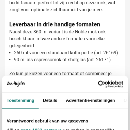
bedrijfsnaam perfect tot zijn recht op deze mok, wat
zorgt voor optimale zichtbaarheid van je merk.
Leverbaar in drie handige formaten
Naast deze 360 ml variant is de Noble mok ook
beschikbaar in twee andere formaten voor elke
gelegenheid:
260 ml voor een standaard koffieportie (art. 26169)
90 ml als espressomok of shotglas (art. 26171)
Zo kun je kiezen voor één formaat of combineer je
verschillende maten voor een complete set die perfect
aansluit bij jouw behoeften.
Toestemming
Details
Advertentie-instellingen
Ov
Noble mokken laten bedrukken met jouw
logo
Bij Van Heijster Relatiegeschenken maken we van
Verantwoord gebruik van uw gegevens
jouw Noble mok een effectief promotiemiddel. Kies
Wij en
onze 1022 partners
verwerken je persoonlijke