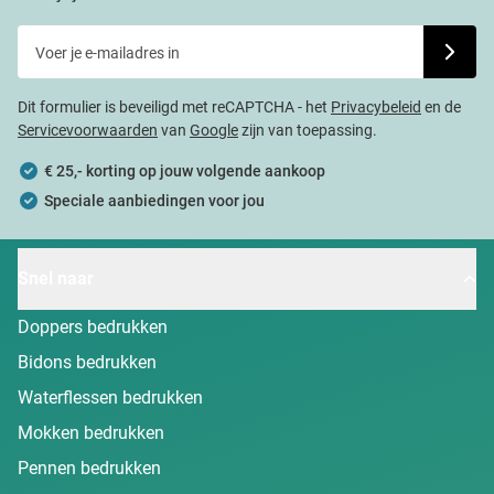
Voer je e-mailadres in
Schrijf j
Dit formulier is beveiligd met reCAPTCHA - het
Privacybeleid
en de
Servicevoorwaarden
van
Google
zijn van toepassing.
€ 25,- korting op jouw volgende aankoop
Speciale aanbiedingen voor jou
Snel naar
Doppers bedrukken
Bidons bedrukken
Waterflessen bedrukken
Mokken bedrukken
Pennen bedrukken