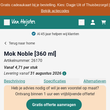
Gratis cadeaukaart bij je bestelling. Kies: Dagje Uit of Thuisbezorgd |
Bekijk actiecodes
Ga naar de inhoud
Menu openen
Al 45 jaar helpen wij klanten
Terug naar
home
Mok Noble [360 ml]
Artikelnummer: 26170
Vanaf
4,71
per stuk
Levering vanaf
31 augustus 2026
Details
Beschrijving
Specificaties
Alternatieven
Heb je advies nodig of wil je een voorstel op maat?
Ontvang binnen 1 uur een vrijblijvende offerte!
Gratis offerte aanvragen