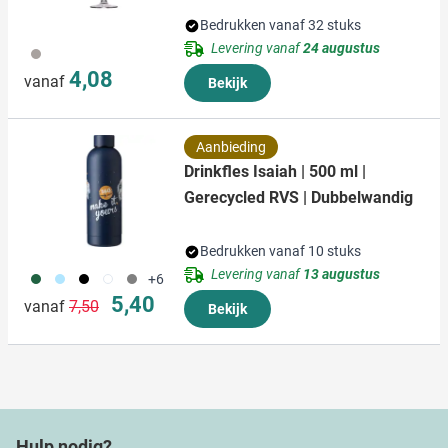
Bedrukken vanaf 32 stuks
Levering vanaf
24 augustus
970
4,08
vanaf
Bekijk
Aanbieding
Drinkfles Isaiah | 500 ml |
Gerecycled RVS | Dubbelwandig
Bedrukken vanaf 10 stuks
Levering vanaf
13 augustus
374
363
001
002
003
+6
Normale prijs
Speciale prijs
5,40
vanaf
7,50
Bekijk
Hulp nodig?