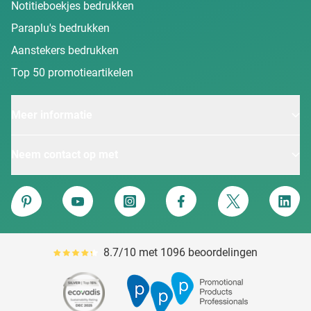
Notitieboekjes bedrukken
Paraplu's bedrukken
Aanstekers bedrukken
Top 50 promotieartikelen
Meer informatie
Neem contact op met
Van Heijster
Pinterest
YouTube
Instagram
Facebook
Twitter
Linke
8.7/10 met 1096 beoordelingen
Gemiddeld reviewpercentage is 87