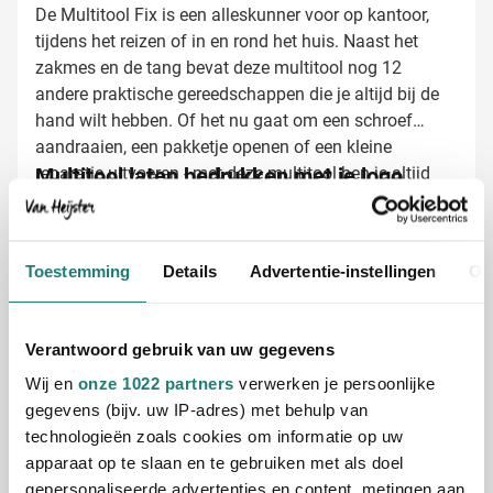
De Multitool Fix is een alleskunner voor op kantoor,
tijdens het reizen of in en rond het huis. Naast het
zakmes en de tang bevat deze multitool nog 12
andere praktische gereedschappen die je altijd bij de
hand wilt hebben. Of het nu gaat om een schroef
aandraaien, een pakketje openen of een kleine
reparatie uitvoeren - met deze multitool ben je altijd
Multitool laten bedrukken met je logo
voorbereid.
Bij Van Heijster Relatiegeschenken maken we van
jouw multitool een professioneel visitekaartje. Deze
tool is perfect te personaliseren met:
Toestemming
Details
Advertentie-instellingen
Ov
Je bedrijfslogo door middel van lasergravering
Een korte bedrijfsnaam of slogan
Een stijlvolle gravering die jarenlang zichtbaar blijft
Verantwoord gebruik van uw gegevens
Wij en
onze 1022 partners
verwerken je persoonlijke
Lasergravering geeft een luxe uitstraling en creëert een
gegevens (bijv. uw IP-adres) met behulp van
blijvende indruk. De gravering contrasteert mooi met
technologieën zoals cookies om informatie op uw
het aluminium en is slijtvast - ideaal voor een tool die
apparaat op te slaan en te gebruiken met als doel
regelmatig gebruikt wordt.
gepersonaliseerde advertenties en content, metingen aan