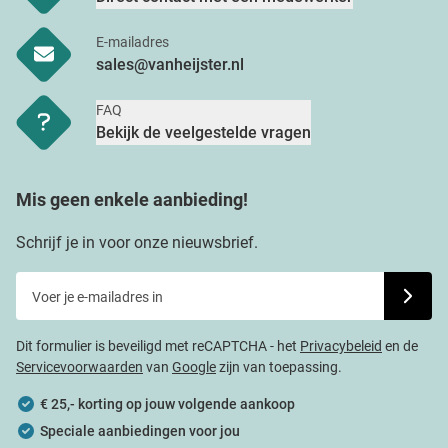
E-mailadres
sales@vanheijster.nl
FAQ
Bekijk de veelgestelde vragen
Mis geen enkele aanbieding!
Schrijf je in voor onze nieuwsbrief.
Voer je e-mailadres in
Schrijf j
Dit formulier is beveiligd met reCAPTCHA - het
Privacybeleid
en de
Servicevoorwaarden
van
Google
zijn van toepassing.
€ 25,- korting op jouw volgende aankoop
Speciale aanbiedingen voor jou