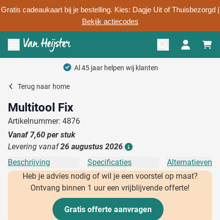
Gratis cadeaukaart bij je bestelling. Kies: Dagje Uit of Thuisbezorgd |
Bekijk actiecodes
Ga naar de inhoud
Menu openen
Al 45 jaar helpen wij klanten
Terug naar
home
Multitool Fix
Artikelnummer: 4876
Vanaf
7,60
per stuk
Levering vanaf
26 augustus 2026
Details
Beschrijving
Specificaties
Alternatieven
Heb je advies nodig of wil je een voorstel op maat?
Ontvang binnen 1 uur een vrijblijvende offerte!
Gratis offerte aanvragen