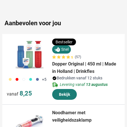
partners voor social media, adverteren en analyse. Deze
partners kunnen deze gegevens combineren met andere
informatie die u aan ze heeft verstrekt of die ze hebben
Aanbevolen voor jou
verzameld op basis van uw gebruik van hun services.
Bestseller
Snel
(57)
Dopper Original | 450 ml | Made
in Holland | Drinkfles
Bedrukken vanaf 12 stuks
694
696
697
852
698
+5
Levering vanaf
13 augustus
8,25
vanaf
Bekijk
Noodhamer met
veiligheidszaklamp