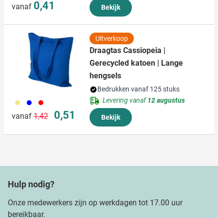
0,41
vanaf
Bekijk
Uitverkoop
Draagtas Cassiopeia |
Gerecycled katoen | Lange
hengsels
Bedrukken vanaf 125 stuks
Levering vanaf
12 augustus
013
005
008
Normale prijs
Speciale prijs
0,51
vanaf
1,42
Bekijk
Hulp nodig?
Onze medewerkers zijn op werkdagen tot 17.00 uur
bereikbaar.