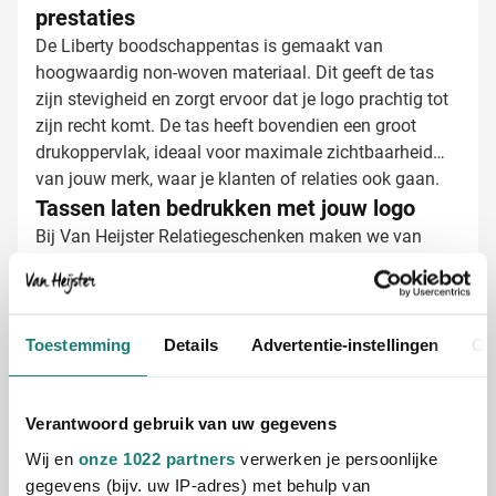
prestaties
De Liberty boodschappentas is gemaakt van
hoogwaardig non-woven materiaal. Dit geeft de tas
zijn stevigheid en zorgt ervoor dat je logo prachtig tot
zijn recht komt. De tas heeft bovendien een groot
drukoppervlak, ideaal voor maximale zichtbaarheid
van jouw merk, waar je klanten of relaties ook gaan.
Tassen laten bedrukken met jouw logo
Bij Van Heijster Relatiegeschenken maken we van
jouw Liberty tas een echte eyecatcher. Je hebt diverse
opties:
Bedrukking met je bedrijfslogo in één of meerdere
kleuren
Toestemming
Details
Advertentie-instellingen
Ov
Full color bedrukking voor maximale impact
Toevoegen van een pakkende slogan of tekst
Verantwoord gebruik van uw gegevens
De grote drukvlakken van deze tas zijn perfect om
Wij en
onze 1022 partners
verwerken je persoonlijke
jouw boodschap optimaal te presenteren. Zo zorg je
gegevens (bijv. uw IP-adres) met behulp van