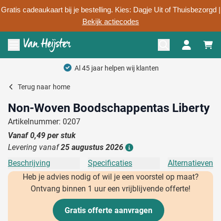
Gratis cadeaukaart bij je bestelling. Kies: Dagje Uit of Thuisbezorgd |
Bekijk actiecodes
Ga naar de inhoud
Menu openen
Terug naar
home
Non-Woven Boodschappentas Liberty
Artikelnummer: 0207
Vanaf
0,49
per stuk
Levering vanaf
25 augustus 2026
Details
Beschrijving
Specificaties
Alternatieven
Heb je advies nodig of wil je een voorstel op maat?
Ontvang binnen 1 uur een vrijblijvende offerte!
Gratis offerte aanvragen