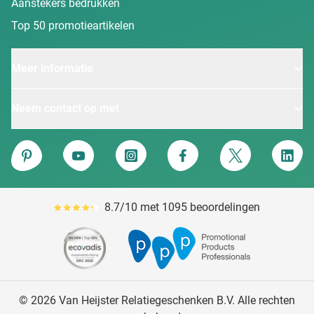
Aanstekers bedrukken
Top 50 promotieartikelen
Meer informatie
Neem contact op met
Van Heijster
Pinterest
YouTube
Instagram
Facebook
Twitter
Linke
8.7/10 met 1095 beoordelingen
Gemiddeld reviewpercentage is 87
© 2026 Van Heijster Relatiegeschenken B.V. Alle rechten