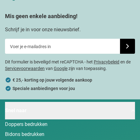
Mis geen enkele aanbieding!
Schrijf je in voor onze nieuwsbrief.
Voer je e-mailadres in
Schrijf j
Dit formulier is beveiligd met reCAPTCHA - het
Privacybeleid
en de
Servicevoorwaarden
van
Google
zijn van toepassing.
€ 25,- korting op jouw volgende aankoop
Speciale aanbiedingen voor jou
Snel naar
Doppers bedrukken
Bidons bedrukken