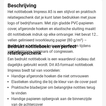
Beschrijving
Het notitieboek Impress A5 is een stijlvol en praktisch
relatiegeschenk dat je kunt laten bedrukken met jouw
logo of bedrijfsnaam. Met zijn gladde PVC-papieren
cover, afgeronde hoeken en elastische sluiting maakt
dit notitieboek indruk op elke ontvanger. Het bevat 128
vellen gelinieerd ivoorkleurig papier (80 g/m²) –
perfect voor het maken van aantekeningen tijdens
Bedrukt notitieboek: een perfect
vergaderingen, seminars of congressen.
relatiegeschenk
Een bedrukt notitieboek is een waardevol cadeau dat
dagelijks gebruikt wordt. Dit A5-formaat notitieboek
Impress biedt tal van voordelen:
Handige afgeronde hoeken die niet omvouwen
Elastieken sluiting die bij de kleur van de cover past
Praktische bladwijzer om belangrijke notities terug
te vinden
Handige papieren opbergvak aan de binnenzijde
van de achtercover