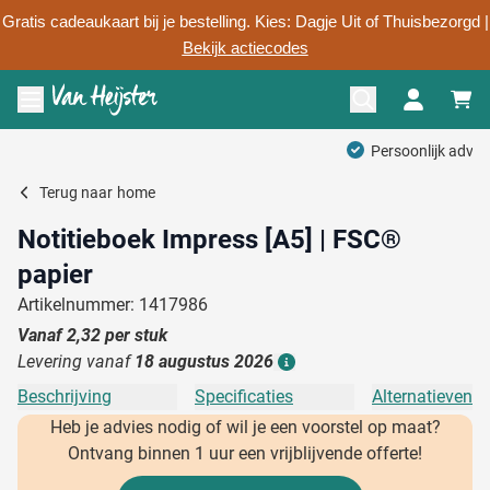
Gratis cadeaukaart bij je bestelling. Kies: Dagje Uit of Thuisbezorgd |
Bekijk actiecodes
Ga naar de inhoud
Menu openen
Persoonlijk advies
Terug naar
home
Notitieboek Impress [A5] | FSC®
papier
Artikelnummer: 1417986
Vanaf
2,32
per stuk
Levering vanaf
18 augustus 2026
Details
Beschrijving
Specificaties
Alternatieven
Heb je advies nodig of wil je een voorstel op maat?
Ontvang binnen 1 uur een vrijblijvende offerte!