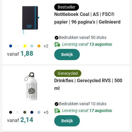
Bestseller
Notitieboek Coal | A5 | FSC®
papier | 96 pagina's | Gelinieerd
Bedrukken vanaf 50 stuks
Levering vanaf
13 augustus
023
002
006
018
007
+2
1,88
vanaf
Bekijk
Gerecycled
Drinkfles | Gerecycled RVS | 500
ml
Bedrukken vanaf 10 stuks
Levering vanaf
17 augustus
001
002
004
005
523
+5
2,14
vanaf
Bekijk