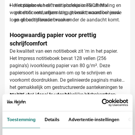
Het notitieboek heeft een professionele uitstraling en
Het papier van dit notitieboekje is FSC®-Mix
wordt door ontvangers lang gebruikt, waardoor jouw
gecertificeerd, afkomstig uit verantwoord beheerde
logo of bedrijfsnaam vaak onder de aandacht komt.
en gecontroleerde bronnen
Hoogwaardig papier voor prettig
schrijfcomfort
De kwaliteit van een notitieboek zit 'm in het papier.
Het Impress notitieboek bevat 128 vellen (256
pagina's) ivoorkleurig papier van 80 g/m². Deze
papiersoort is aangenaam om op te schrijven en
voorkomt doordrukken. De gelinieerde pagina's maken
het gemakkelijk om gestructureerde aantekeningen te
maken, wat ideaal is voor zakelijke bijeenkomsten.
Notitieboeken bedrukken met jouw logo
Bij Van Heijster Relatiegeschenken maken we van
jouw Impress notitieboekje een professioneel
visitekaartje. Kies zelf hoe je het wilt bedrukken:
Toestemming
Details
Advertentie-instellingen
Ov
Met je bedrijfslogo in één of meerdere kleuren
Met een pakkende slogan of bedrijfsnaam