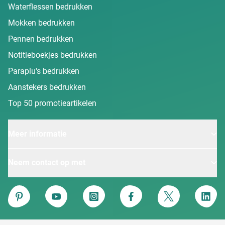
Waterflessen bedrukken
Mokken bedrukken
Pennen bedrukken
Notitieboekjes bedrukken
Paraplu's bedrukken
Aanstekers bedrukken
Top 50 promotieartikelen
Meer informatie
Neem contact op met
Van Heijster
Pinterest
YouTube
Instagram
Facebook
Twitter
Linke