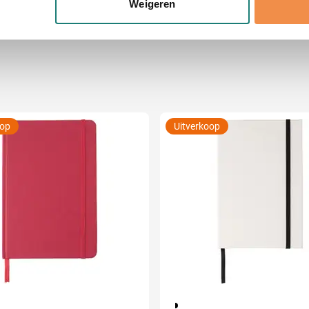
Weigeren
jzigen of intrekken in de Cookieverklaring.
ent en advertenties te personaliseren, om functies voor social
. Ook delen we informatie over uw gebruik van onze site met on
e. Deze partners kunnen deze gegevens combineren met andere i
erzameld op basis van uw gebruik van hun services.
oop
Uitverkoop
040