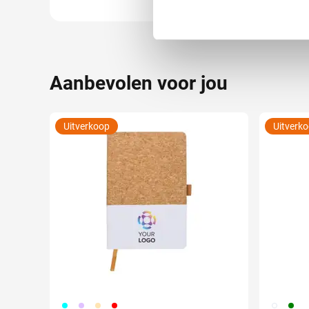
toestemming op elk moment wi
We gebruiken cookies om cont
websiteverkeer te analyseren
Aanbevolen voor jou
media, adverteren en analys
verstrekt of die ze hebben v
Uitverkoop
Uitverk
166
015
236
008
002
004