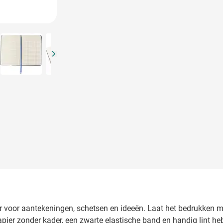
arger image
View larger image
View larger image
View larger image
er voor aantekeningen, schetsen en ideeën. Laat het bedrukken m
ier zonder kader, een zwarte elastische band en handig lint heb 