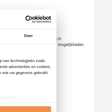
gezien wordt.
Over
orbeeld aan. Met 45 jaar ervaring in
er informatie over levertijden en mogelijkheden.
p van technologieën zoals
erde advertenties en content,
en wie uw gegevens gebruikt
g kan zijn
erprinting)
t
detailgedeelte
in. U kunt uw