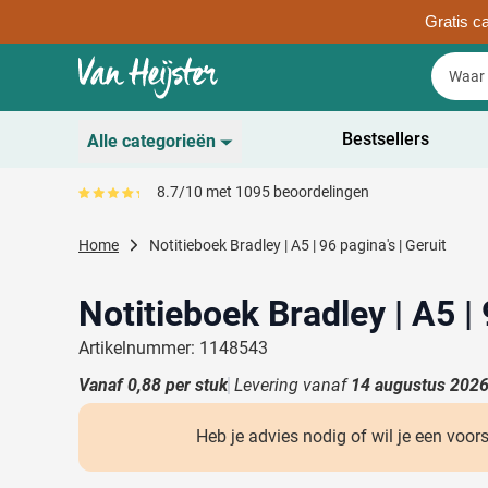
Gratis ca
Ga naar de inhoud
Zoek
Zoek
Sla menu over
Bestsellers
Alle categorieën
Duurzaam
8.7/10 met 1095 beoordelingen
Gemiddeld reviewpercentage is 87
Toon submenu voor D
Schrijfwaren
Home
Notitieboek Bradley | A5 | 96 pagina's | Geruit
Toon submenu voor Sc
Drinkwaren
Toon submenu voor D
Notitieboek Bradley | A5 | 
Kantoorartikelen
Toon submenu voor Ka
Artikelnummer: 1148543
Gadgets & Weggevers
Vanaf
0,88
per stuk
Levering vanaf
14 augustus 202
Toon submenu voor G
Tassen
Toon submenu voor T
Heb je advies nodig of wil je een voor
Electronica
Toon submenu voor El