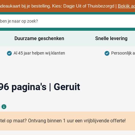
deaukaart bij je bestelling. Kies: Dagje Uit of Thuisbezorgd |
Bekijk a
Duurzame geschenken
Snelle levering
Al 45 jaar helpen wij klanten
Persoonlijk 
uurzaam categorie
hrijfwaren categorie
rinkwaren categorie
96 pagina's | Geruit
ntoorartikelen categorie
6
adgets & Weggevers categorie
Details
assen categorie
stel op maat? Ontvang binnen 1 uur een vrijblijvende offerte!
ectronica categorie