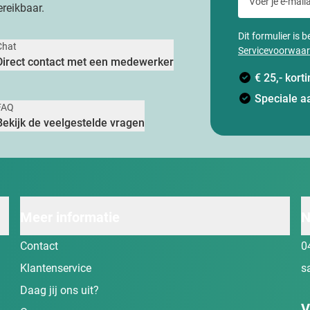
reikbaar.
Dit formulier is
Chat
Servicevoorwaa
Direct contact met een medewerker
€ 25,- kor
Speciale a
FAQ
Bekijk de veelgestelde vragen
Meer informatie
N
Contact
0
Klantenservice
s
Daag jij ons uit?
V