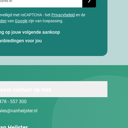
 beveiligd met reCAPTCHA - het
Privacybeleid
en de
rden
van
Google
zijn van toepassing.
ting op jouw volgende aankoop
anbiedingen voor jou
eem contact op met
478 - 557 300
ales@vanheijster.nl
an Heijster