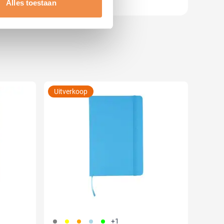
Alles toestaan
 media te bieden en om ons
ze partners voor social
nformatie die u aan ze heeft
Uitverkoop
003
006
007
018
019
+1