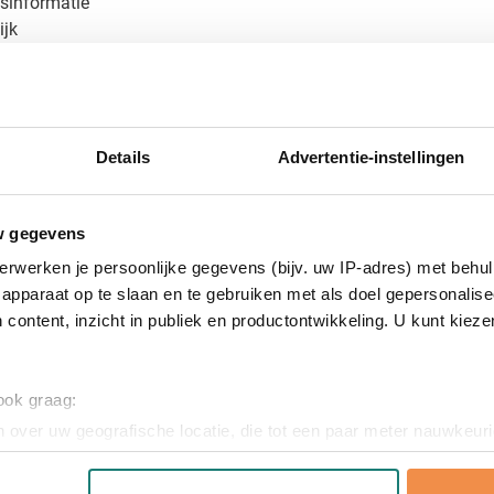
sinformatie
ijk
er je een professioneel relatiegeschenk dat dagelijks gebruikt én 
 bedrukte notitieboekje
Details
Advertentie-instellingen
en op het Bradley notitieboekje? Vraag dan een gratis digitaal vo
sultaat. Neem contact met ons op voor een offerte op maat of me
w gegevens
erwerken je persoonlijke gegevens (bijv. uw IP-adres) met behul
apparaat op te slaan en te gebruiken met als doel gepersonalise
 content, inzicht in publiek en productontwikkeling. U kunt kiez
 ook graag:
, Polyester, PU, Rubber
 over uw geografische locatie, die tot een paar meter nauwkeuri
x 1.5 cm (l x b x h)
eren door het actief te scannen op specifieke eigenschappen (fing
onlijke gegevens worden verwerkt en stel uw voorkeuren in he