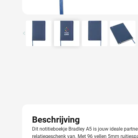
View larger image
View larger image
View larger image
View l
Beschrijving
Dit notitieboekje Bradley A5 is jouw ideale partn
relatiegeschenk van. Met 96 vellen 5mm ruitjespap