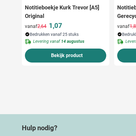
Notitieboekje Kurk Trevor [A5]
Notitie
Original
Gerecyc
Gelinie
1,07
vanaf
2,64
vanaf
1,
Normale prijs
Speciale prijs
Bedrukken vanaf 25 stuks
Bedruk
Levering vanaf
14 augustus
Lever
Bekijk product
Hulp nodig?