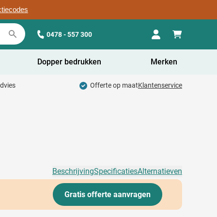
ctiecodes
0478 - 557 300
Dopper bedrukken
Merken
advies
Offerte op maat
Klantenservice
Beschrijving
Specificaties
Alternatieven
Gratis offerte aanvragen