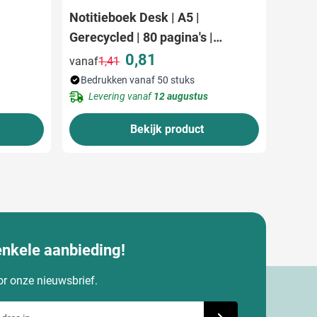
Notitieboek Desk | A5 |
Gerecycled | 80 pagina's |
Gelinieerd
0,81
vanaf
1,41
Normale prijs
Speciale prijs
Bedrukken vanaf 50 stuks
Levering vanaf
12 augustus
Bekijk product
enkele aanbieding!
oor onze nieuwsbrief.
dres in
Schrijf je in voor onze