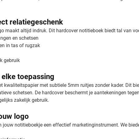
ect relatiegeschenk
o maakt altijd indruk. Dit hardcover notitieboek biedt tal van vo
ningen en schetsen
en in tas of rugzak
jk gebruik
 elke toepassing
t kwaliteitspapier met subtiele 5mm ruitjes zonder kader. Dit bie
creatieve schetsen. De hardcover beschermt je aantekeningen teg
lijks zakelijk gebruik.
jouw logo
 jouw notitieboekje een effectief marketinginstrument. We bied