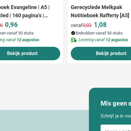
boek Evangeline | A5 |
Gerecyclede Melkpak
led | 160 pagina's |
Notitieboek Rafferty [A5]
erd
0,96
1,08
86
vanaf
3,02
Normale prijs
Speciale prijs
Normale prijs
Speciale prijs
ken vanaf 50 stuks
Bedrukken vanaf 50 stuks
ing vanaf
12 augustus
Levering vanaf
12 augustus
Bekijk product
Bekijk product
Mis geen 
Schrijf je in v
Voer je e-maila