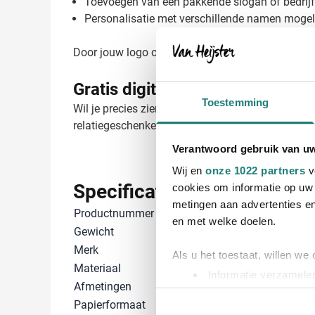
Toevoegen van een pakkende slogan of bedrijf
Personalisatie met verschillende namen mogel
Door jouw logo op de cover te laten stralen, creë
Gratis digitaal voorbeeld van je
Toestemming
Wil je precies zien hoe jouw logo eruit komt te zi
relatiegeschenken zorgen wij voor een perfect re
Verantwoord gebruik van u
Wij en
onze 1022 partners
v
Specificaties
cookies om informatie op uw 
metingen aan advertenties en
Productnummer
1148543
en met welke doelen.
Gewicht
280 gram
Merk
IMPRESSION
Als u het toestaat, willen we
Materiaal
Karton, Papier
Informatie verzamelen
Afmetingen
21 cm x 14 cm 
Uw apparaat identific
Papierformaat
A5
Lees meer over hoe uw perso