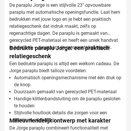
De paraplu Jorge is een stijlvolle 23" opvouwbare
paraplu met automatische openingsfunctie. Laat hem
bedrukken met jouw logo en je hebt een praktisch
relatiegeschenk dat indruk maakt, zelfs op
regenachtige dagen. De paraplu is gemaakt van
gerecycled PET-materiaal en heeft een uniek handvat
in houtlook – duurzaam én representatief tegelijk.
Bedrukte paraplu Jorge: een praktisch
relatiegeschenk
Een bedrukte paraplu is altijd een welkom cadeau. De
Jorge paraplu biedt talloze voordelen:
Automatisch openingsmechanisme met één druk op
de knop
Duurzaam gemaakt van gerecycled PET-materiaal
Handige klittenbandsluiting om de paraplu gesloten
te houden
Stijlvolle houtlook details die zorgen voor een
Milieuvriendelijk ontwerp met karakter
premium uitstraling
De Jorge paraplu combineert functionaliteit met