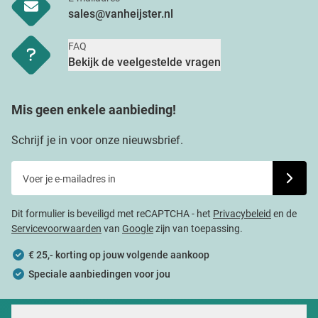
sales@vanheijster.nl
FAQ
Bekijk de veelgestelde vragen
Mis geen enkele aanbieding!
Schrijf je in voor onze nieuwsbrief.
Voer je e-mailadres in
Schrijf j
Dit formulier is beveiligd met reCAPTCHA - het
Privacybeleid
en de
Servicevoorwaarden
van
Google
zijn van toepassing.
€ 25,- korting op jouw volgende aankoop
Speciale aanbiedingen voor jou