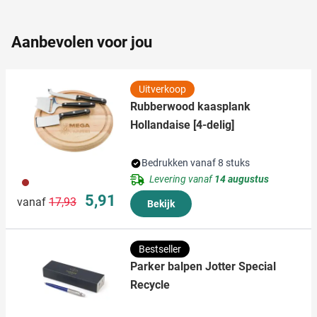
partners kunnen deze gegevens combineren met andere
informatie die u aan ze heeft verstrekt of die ze hebben
Aanbevolen voor jou
verzameld op basis van uw gebruik van hun services.
Uitverkoop
Rubberwood kaasplank
Hollandaise [4-delig]
Bedrukken vanaf 8 stuks
Levering vanaf
14 augustus
011
Normale prijs
Speciale prijs
5,91
vanaf
17,93
Bekijk
Bestseller
Parker balpen Jotter Special
Recycle