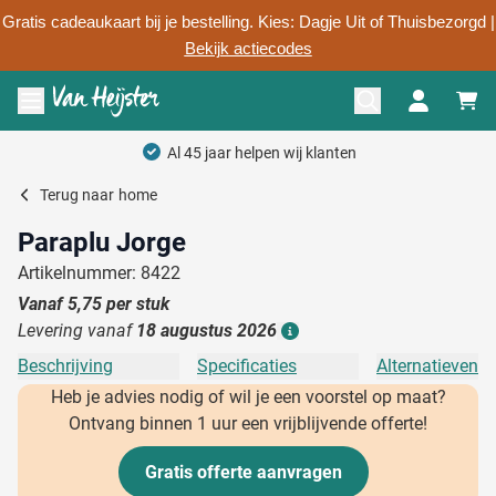
Gratis cadeaukaart bij je bestelling. Kies: Dagje Uit of Thuisbezorgd |
Bekijk actiecodes
Ga naar de inhoud
Menu openen
Al 45 jaar helpen wij klanten
Terug naar
home
Paraplu Jorge
Artikelnummer: 8422
Vanaf
5,75
per stuk
Levering vanaf
18 augustus 2026
Details
Beschrijving
Specificaties
Alternatieven
Heb je advies nodig of wil je een voorstel op maat?
Ontvang binnen 1 uur een vrijblijvende offerte!
Gratis offerte aanvragen