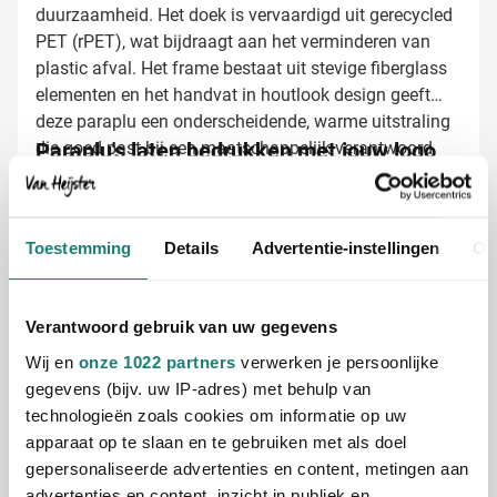
duurzaamheid. Het doek is vervaardigd uit gerecycled
PET (rPET), wat bijdraagt aan het verminderen van
plastic afval. Het frame bestaat uit stevige fiberglass
elementen en het handvat in houtlook design geeft
deze paraplu een onderscheidende, warme uitstraling
die goed past bij een maatschappelijk verantwoord
Paraplu's laten bedrukken met jouw logo
imago.
Bij Van Heijster Relatiegeschenken maken we van
jouw Jorge paraplu's echte blikvangers:
Met je bedrijfslogo in één of meerdere kleuren
Toestemming
Details
Advertentie-instellingen
Ov
Full color bedrukking mogelijk voor opvallende
resultaten
Met een pakkende slogan of boodschap
Verantwoord gebruik van uw gegevens
Wij en
onze 1022 partners
verwerken je persoonlijke
De bedrukking wordt aangebracht tussen twee
gegevens (bijv. uw IP-adres) met behulp van
panelen, wat zorgt voor een professionele uitstraling.
technologieën zoals cookies om informatie op uw
Zo blijft jouw merk zichtbaar, zelfs op de natste
apparaat op te slaan en te gebruiken met als doel
dagen.
gepersonaliseerde advertenties en content, metingen aan
advertenties en content, inzicht in publiek en