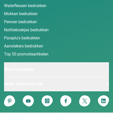
Waterflessen bedrukken
Mokken bedrukken
Pennen bedrukken
Notitieboekjes bedrukken
Paraplu's bedrukken
Aanstekers bedrukken
Top 50 promotieartikelen
Meer informatie
Neem contact op met
Van Heijster
Pinterest
YouTube
Instagram
Facebook
Twitter
Linke