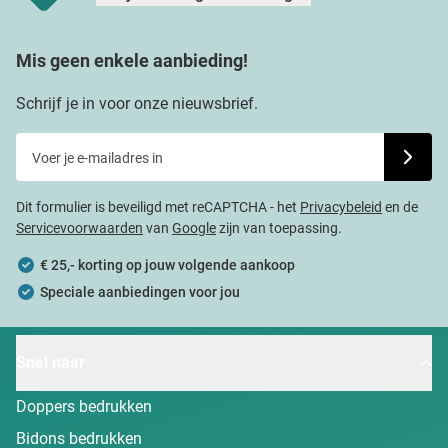
Mis geen enkele aanbieding!
Schrijf je in voor onze nieuwsbrief.
Voer je e-mailadres in
Schrijf j
Dit formulier is beveiligd met reCAPTCHA - het
Privacybeleid
en de
Servicevoorwaarden
van
Google
zijn van toepassing.
€ 25,- korting op jouw volgende aankoop
Speciale aanbiedingen voor jou
Snel naar
Doppers bedrukken
Bidons bedrukken