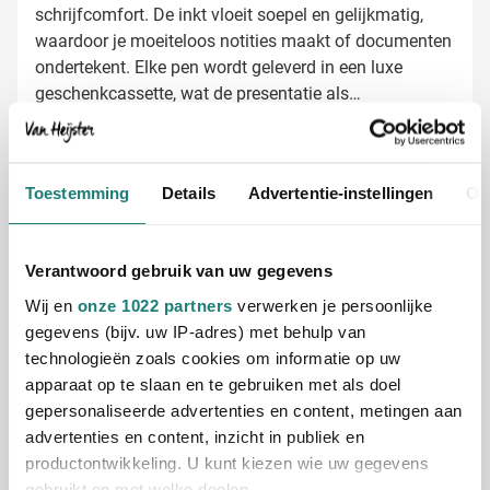
schrijfcomfort. De inkt vloeit soepel en gelijkmatig,
waardoor je moeiteloos notities maakt of documenten
ondertekent. Elke pen wordt geleverd in een luxe
geschenkcassette, wat de presentatie als
relatiegeschenk nog specialer maakt.
Parker rollerpennen laten bedrukken met
jouw logo
Toestemming
Details
Advertentie-instellingen
Ov
Bij Van Heijster Relatiegeschenken maken we van
jouw Parker pennen echte visitekaartjes voor je bedrijf.
De mogelijkheden zijn veelzijdig:
Verantwoord gebruik van uw gegevens
Bedrukking met je bedrijfslogo in één of meerdere
Wij en
onze 1022 partners
verwerken je persoonlijke
kleuren
gegevens (bijv. uw IP-adres) met behulp van
Toevoeging van een korte tekst of slogan
technologieën zoals cookies om informatie op uw
Verschillende namen mogelijk voor een persoonlijke
apparaat op te slaan en te gebruiken met als doel
touch
gepersonaliseerde advertenties en content, metingen aan
Gratis digitaal voorbeeld van je bedrukte
advertenties en content, inzicht in publiek en
Parker pen
productontwikkeling. U kunt kiezen wie uw gegevens
Wil je zien hoe jouw logo eruitziet op de Parker Vector
gebruikt en met welke doelen.