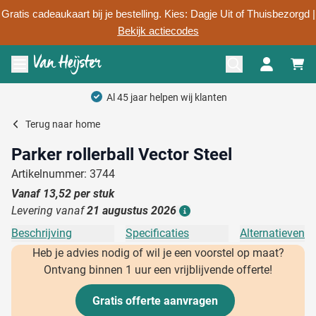
Gratis cadeaukaart bij je bestelling. Kies: Dagje Uit of Thuisbezorgd |
Bekijk actiecodes
Ga naar de inhoud
Menu openen
Al 45 jaar helpen wij klanten
Terug naar
home
Parker rollerball Vector Steel
Artikelnummer: 3744
Vanaf
13,52
per stuk
Levering vanaf
21 augustus 2026
Details
Beschrijving
Specificaties
Alternatieven
Heb je advies nodig of wil je een voorstel op maat?
Ontvang binnen 1 uur een vrijblijvende offerte!
Gratis offerte aanvragen