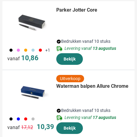
verzameld op basis van uw gebruik van hun services.
Parker Jotter Core
Bedrukken vanaf 10 stuks
Levering vanaf
13 augustus
001
354
007
018
008
+1
10,86
vanaf
Bekijk
Uitverkoop
Waterman balpen Allure Chrome
Bedrukken vanaf 10 stuks
Levering vanaf
17 augustus
001
005
008
032
Normale prijs
Speciale prijs
10,39
vanaf
17,12
Bekijk