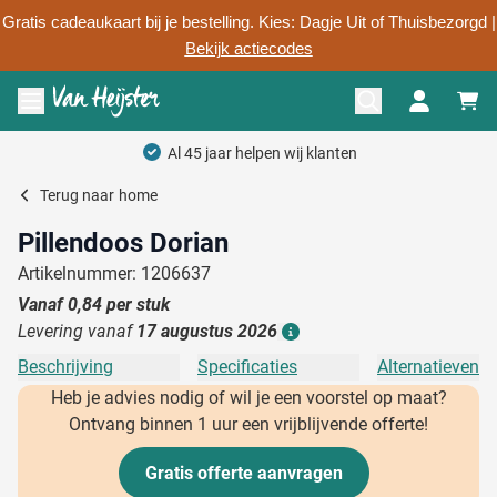
Gratis cadeaukaart bij je bestelling. Kies: Dagje Uit of Thuisbezorgd |
Bekijk actiecodes
Ga naar de inhoud
Menu openen
Al 45 jaar helpen wij klanten
Terug naar
home
Pillendoos Dorian
Artikelnummer: 1206637
Vanaf
0,84
per stuk
Levering vanaf
17 augustus 2026
Details
Beschrijving
Specificaties
Alternatieven
Heb je advies nodig of wil je een voorstel op maat?
Ontvang binnen 1 uur een vrijblijvende offerte!
Gratis offerte aanvragen