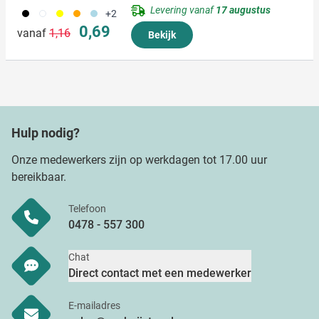
partners kunnen deze gegevens combineren met andere
Levering vanaf
17 augustus
001
002
006
007
018
+2
informatie die u aan ze heeft verstrekt of die ze hebben
Normale prijs
Speciale prijs
0,69
vanaf
1,16
Bekijk
verzameld op basis van uw gebruik van hun services.
Hulp nodig?
Onze medewerkers zijn op werkdagen tot 17.00 uur
bereikbaar.
Telefoon
0478 - 557 300
Chat
Direct contact met een medewerker
E-mailadres