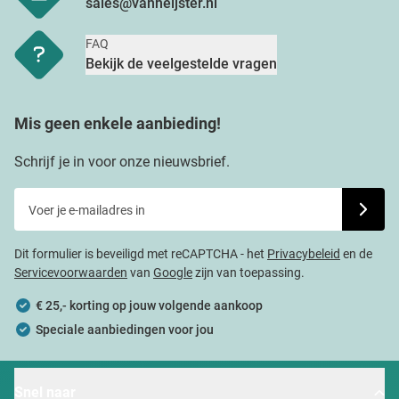
sales@vanheijster.nl
FAQ
Bekijk de veelgestelde vragen
Mis geen enkele aanbieding!
Schrijf je in voor onze nieuwsbrief.
Voer je e-mailadres in
Schrijf j
Dit formulier is beveiligd met reCAPTCHA - het
Privacybeleid
en de
Servicevoorwaarden
van
Google
zijn van toepassing.
€ 25,- korting op jouw volgende aankoop
Speciale aanbiedingen voor jou
Snel naar