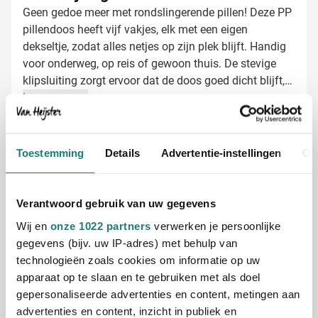
Geen gedoe meer met rondslingerende pillen! Deze PP
pillendoos heeft vijf vakjes, elk met een eigen
dekseltje, zodat alles netjes op zijn plek blijft. Handig
voor onderweg, op reis of gewoon thuis. De stevige
klipsluiting zorgt ervoor dat de doos goed dicht blijft,
terwijl je toch makkelijk bij je tabletten of
Lees meer
supplementen kunt. Laat je logo bedrukken en maak
van deze pillendoos een klein maar slim
Specificaties
relatiegeschenk dat dagelijks van pas komt!
Toestemming
Details
Advertentie-instellingen
Ov
Productnummer
1206637
Gewicht
108 gram
Merk
IMPRESSION
Verantwoord gebruik van uw gegevens
Materiaal
PP
Wij en
onze 1022 partners
verwerken je persoonlijke
Afmetingen
6 cm x 6.6 cm x 3.4 cm (l
gegevens (bijv. uw IP-adres) met behulp van
x b x h)
technologieën zoals cookies om informatie op uw
Diameter
0 cm
apparaat op te slaan en te gebruiken met als doel
gepersonaliseerde advertenties en content, metingen aan
advertenties en content, inzicht in publiek en