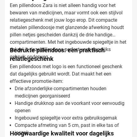
Een pillendoos Zara is niet alleen handig voor het
bewaren van medicijnen, maar vormt ook een stijlvol
relatiegeschenk met jouw logo erop. Dit compacte
metalen pillendoosje met glanzende afwerking houdt
pillen netjes gescheiden dankzij de drie handige
compartimenten. Met het ingebouwde spiegeltje in het
deksel is deze pillendoos perfect voor dagelijks
Bedrukte pillendoos: een praktisch
gebruik onderweg.
relatiegeschenk
Een pillendoos met logo is een functioneel geschenk
dat dagelijks gebruikt wordt. Dat maakt het een
effectieve promotie-item:
Drie afzonderlijke compartimenten houden
medicijnen georganiseerd
Handige drukknop aan de voorkant voor eenvoudig
openen
Ingebouwd spiegeltje voor extra gebruiksgemak
Compacte afmeting van 5 cm, past in elke tas of
Hoogwaardige kwaliteit voor dagelijks
jaszak