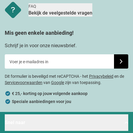
FAQ
Bekijk de veelgestelde vragen
Mis geen enkele aanbieding!
Schrijf je in voor onze nieuwsbrief.
Voer je e-mailadres in
Schrijf j
Dit formulier is beveiligd met reCAPTCHA - het
Privacybeleid
en de
Servicevoorwaarden
van
Google
zijn van toepassing.
€ 25,- korting op jouw volgende aankoop
Speciale aanbiedingen voor jou
Snel naar