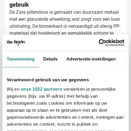
gebruik
De Zara pillendoos is gemaakt van duurzaam metaal
met een glanzende afwerking, wat zorgt voor een luxe
uitstraling. De binnenkant is vervaardigd uit stevig PP-
materiaal dat hygiënisch en gemakkelijk schoon te
houden is. Elke pillendoos wordt individueel verpakt in
een wit doosje, klaar om uit te delen.
Pillendozen bedrukken met jouw logo
Toestemming
Details
Advertentie-instellingen
Ov
Bij Van Heijster Relatiegeschenken maken we van
deze pillendoos een opvallend promotie-item:
Met je bedrijfslogo in één of meerdere kleuren
Verantwoord gebruik van uw gegevens
Full color bedrukking mogelijk voor maximale
Wij en
onze 1022 partners
verwerken je persoonlijke
impact
gegevens (bijv. uw IP-adres) met behulp van
Perfect voor gezondheidscampagnes,
technologieën zoals cookies om informatie op uw
farmaceutische bedrijven of verzorgingsinstellingen
apparaat op te slaan en te gebruiken met als doel
gepersonaliseerde advertenties en content, metingen aan
Gratis digitaal voorbeeld van je bedrukte
advertenties en content, inzicht in publiek en
pillendoos
productontwikkeling. U kunt kiezen wie uw gegevens