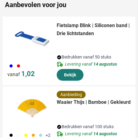
Aanbevolen voor jou
informatie die u aan ze heeft verstrekt of die ze hebben
verzameld op basis van uw gebruik van hun services.
Fietslamp Blink | Siliconen band |
Drie lichtstanden
Bedrukken vanaf 50 stuks
Levering vanaf
14 augustus
005
008
1,02
vanaf
Bekijk
Aanbieding
Waaier Thijs | Bamboe | Gekleurd
Bedrukken vanaf 100 stuks
Levering vanaf
14 augustus
001
002
006
007
018
+2