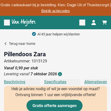
Gratis cadeaukaart bij je bestelling. Kies: Dagje Uit of Thuisbezorgd |
Bekijk actiecodes
Ga naar de inhoud
Menu openen
Al 45 jaar helpen wij klanten
Terug naar
home
Pillendoos Zara
Artikelnummer: 1015129
Vanaf
0,90
per stuk
Levering vanaf
7 oktober 2026
Details
Beschrijving
Specificaties
Alternatieven
Heb je advies nodig of wil je een voorstel op maat?
Ontvang binnen 1 uur een vrijblijvende offerte!
Gratis offerte aanvragen