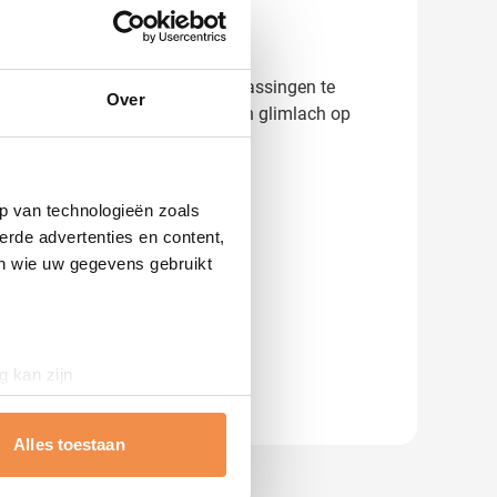
ld aan. Zo kom je niet voor verrassingen te
Over
 ontwerp zorg je op tijd voor een glimlach op
en brengen!
p van technologieën zoals
erde advertenties en content,
en wie uw gegevens gebruikt
g kan zijn
erprinting)
t
detailgedeelte
in. U kunt uw
Alles toestaan