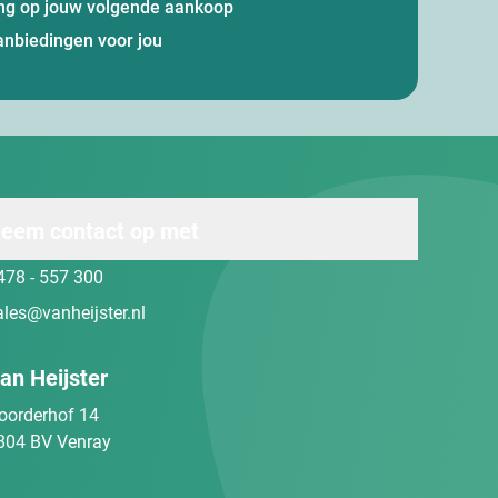
ting op jouw volgende aankoop
anbiedingen voor jou
eem contact op met
478 - 557 300
ales@vanheijster.nl
an Heijster
oorderhof 14
804 BV Venray