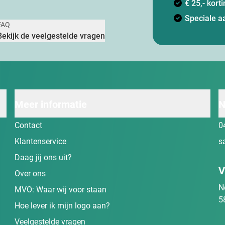
€ 25,- kor
Speciale a
FAQ
Bekijk de veelgestelde vragen
Meer informatie
N
Contact
0
Klantenservice
s
Daag jij ons uit?
V
Over ons
N
MVO: Waar wij voor staan
5
Hoe lever ik mijn logo aan?
Veelgestelde vragen