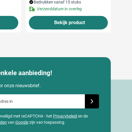
Bedrukken vanaf 15 stuks
Verzenddatum in overleg
Bekijk product
enkele aanbieding!
oor onze nieuwsbrief.
dres in
Schrijf je in voor onze
 beveiligd met reCAPTCHA - het
Privacybeleid
en de
rden
van
Google
zijn van toepassing.