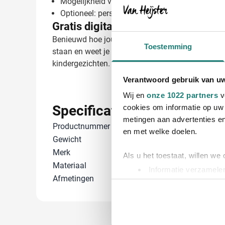
Mogelijkheid voor toevoeging van een tekst of
Optioneel: personalisatie met verschillende na
Gratis digitaal voorbeeld van je be
Benieuwd hoe jouw logo eruit komt te zien op dez
Toestemming
staan en weet je precies wat je kunt verwachten.
kindergezichten. Neem contact met ons op en ontd
Verantwoord gebruik van u
Wij en
onze 1022 partners
v
Specificaties
cookies om informatie op uw 
metingen aan advertenties en
Productnummer
8053
en met welke doelen.
Gewicht
31 gram
Merk
IMPRESSION
Als u het toestaat, willen we
Materiaal
Metaal, Pluch
Informatie verzamelen
Afmetingen
17 cm x 12 cm 
Uw apparaat identific
Lees meer over hoe uw perso
toestemming op elk moment wi