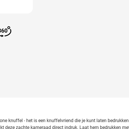
 image
View larger image
e knuffel - het is een knuffelvriend die je kunt laten bedrukk
t deze zachte kameraad direct indruk. Laat hem bedrukken met j