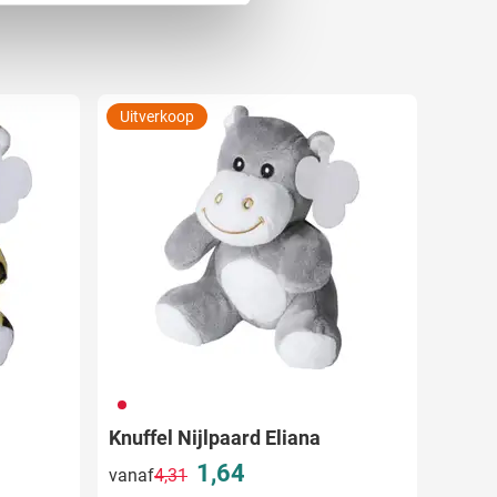
 media te bieden en om ons
ze partners voor social
nformatie die u aan ze heeft
Uitverkoop
009
Knuffel Nijlpaard Eliana
1,64
vanaf
4,31
Normale prijs
Speciale prijs