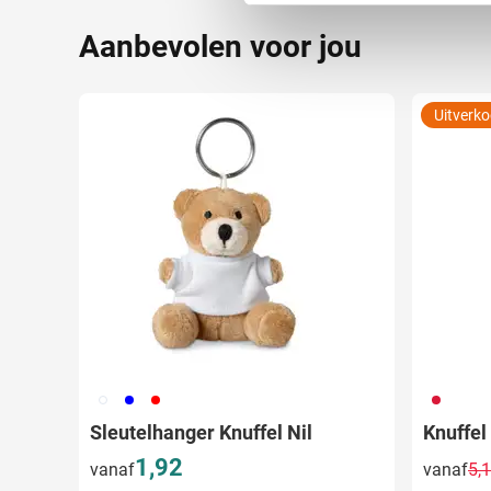
We gebruiken cookies om cont
Aanbevolen voor jou
websiteverkeer te analyseren
media, adverteren en analys
verstrekt of die ze hebben v
Uitverk
002
005
008
009
Sleutelhanger Knuffel Nil
Knuffel
1,92
vanaf
vanaf
5,