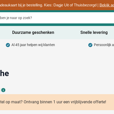
deaukaart bij je bestelling. Kies: Dagje Uit of Thuisbezorgd |
Bekijk a
Duurzame geschenken
Snelle levering
Al 45 jaar helpen wij klanten
Persoonlijk 
uurzaam categorie
hrijfwaren categorie
rinkwaren categorie
che
ntoorartikelen categorie
6
adgets & Weggevers categorie
Details
assen categorie
stel op maat? Ontvang binnen 1 uur een vrijblijvende offerte!
ectronica categorie