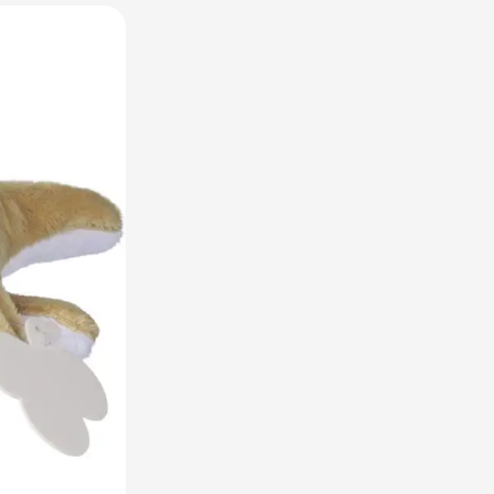
raplu's categorie
oreca & Keuken categorie
rsoonlijk & Veiligheid categorie
door & Vrije tijd categorie
ellen & Kids categorie
xtiel categorie
ties & thema's categorie