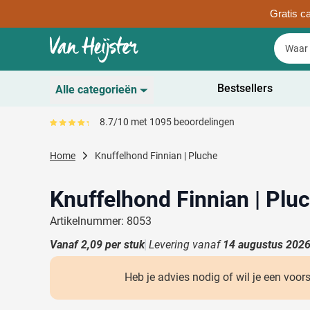
Gratis ca
Ga naar de inhoud
Zoek
Zoek
Sla menu over
Bestsellers
Alle categorieën
Duurzaam
8.7/10 met 1095 beoordelingen
Gemiddeld reviewpercentage is 87
Toon submenu voor D
Schrijfwaren
Home
Knuffelhond Finnian | Pluche
Toon submenu voor Sc
Drinkwaren
Toon submenu voor D
Knuffelhond Finnian | Plu
Kantoorartikelen
Toon submenu voor Ka
Artikelnummer: 8053
Gadgets & Weggevers
Vanaf
2,09
per stuk
Levering vanaf
14 augustus 202
Toon submenu voor G
Tassen
Toon submenu voor T
Heb je advies nodig of wil je een voor
Electronica
Toon submenu voor El