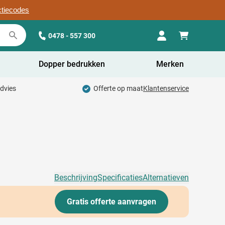
ctiecodes
0478 - 557 300
Dopper bedrukken
Merken
advies
Offerte op maat
Klantenservice
Beschrijving
Specificaties
Alternatieven
Gratis offerte aanvragen