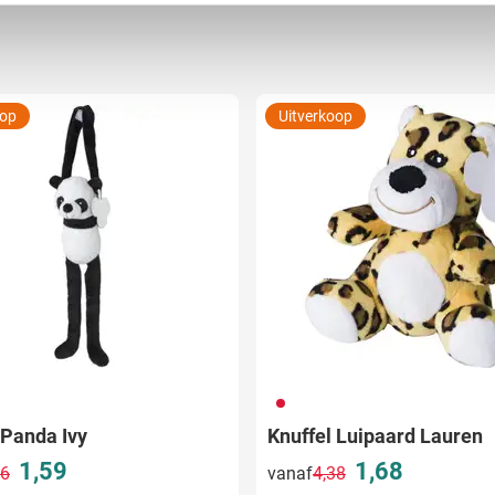
ent en advertenties te personaliseren, om functies voor social
. Ook delen we informatie over uw gebruik van onze site met on
e. Deze partners kunnen deze gegevens combineren met andere i
erzameld op basis van uw gebruik van hun services.
oop
Uitverkoop
009
 Panda Ivy
Knuffel Luipaard Lauren
1,59
1,68
16
vanaf
4,38
Normale prijs
Speciale prijs
Normale prijs
Speciale prijs