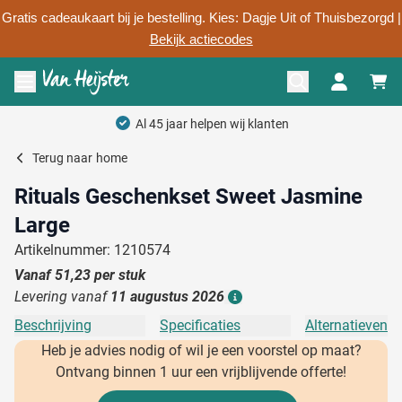
Gratis cadeaukaart bij je bestelling. Kies: Dagje Uit of Thuisbezorgd |
Bekijk actiecodes
Ga naar de inhoud
Menu openen
Al 45 jaar helpen wij klanten
Terug naar
home
Rituals Geschenkset Sweet Jasmine
Large
Artikelnummer: 1210574
Vanaf
51,23
per stuk
Levering vanaf
11 augustus 2026
Details
Beschrijving
Specificaties
Alternatieven
Heb je advies nodig of wil je een voorstel op maat?
Ontvang binnen 1 uur een vrijblijvende offerte!