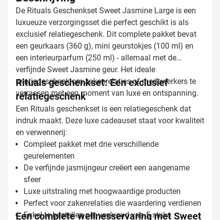
De Rituals Geschenkset Sweet Jasmine Large is een
luxueuze verzorgingsset die perfect geschikt is als
exclusief relatiegeschenk. Dit complete pakket bevat
een geurkaars (360 g), mini geurstokjes (100 ml) en
een interieurparfum (250 ml) - allemaal met de
verfijnde Sweet Jasmine geur. Het ideale
relatiegeschenk om zakenrelaties of medewerkers te
Rituals geschenkset: Een exclusief
verrassen met een moment van luxe en ontspanning.
relatiegeschenk
Een Rituals geschenkset is een relatiegeschenk dat
indruk maakt. Deze luxe cadeauset staat voor kwaliteit
en verwennerij:
Compleet pakket met drie verschillende
geurelementen
De verfijnde jasmijngeur creëert een aangename
sfeer
Luxe uitstraling met hoogwaardige producten
Perfect voor zakenrelaties die waardering verdienen
Een complete wellnesservaring met Sweet
Enkel te bestellen per veelvoud van 5 stuks