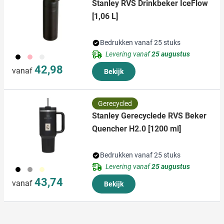
Stanley RVS Drinkbeker IceFlow
[1,06 L]
Bedrukken vanaf 25 stuks
Levering vanaf
25 augustus
001
376
501
42,98
vanaf
Bekijk
Gerecycled
Stanley Gerecyclede RVS Beker
Quencher H2.0 [1200 ml]
Bedrukken vanaf 25 stuks
Levering vanaf
25 augustus
001
003
030
43,74
vanaf
Bekijk