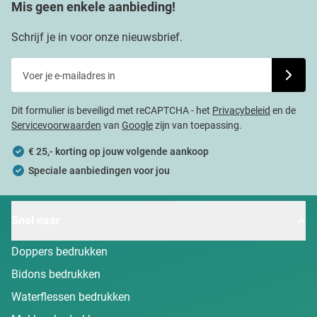
Mis geen enkele aanbieding!
Schrijf je in voor onze nieuwsbrief.
Voer je e-mailadres in
Schrijf j
Dit formulier is beveiligd met reCAPTCHA - het
Privacybeleid
en de
Servicevoorwaarden
van
Google
zijn van toepassing.
€ 25,- korting op jouw volgende aankoop
Speciale aanbiedingen voor jou
Snel naar
Doppers bedrukken
Bidons bedrukken
Waterflessen bedrukken