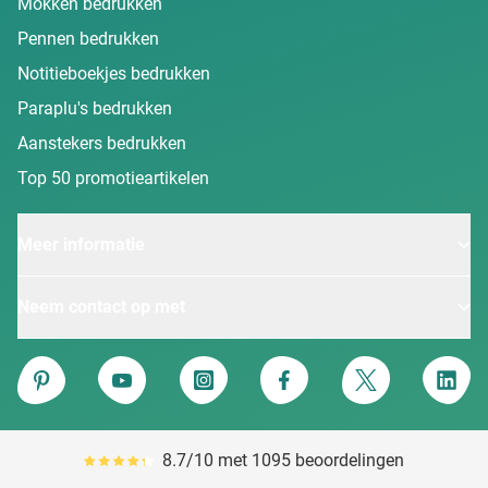
Mokken bedrukken
Pennen bedrukken
Notitieboekjes bedrukken
Paraplu's bedrukken
Aanstekers bedrukken
Top 50 promotieartikelen
Meer informatie
Neem contact op met
Van Heijster
Pinterest
YouTube
Instagram
Facebook
Twitter
Linke
8.7/10 met 1095 beoordelingen
Gemiddeld reviewpercentage is 87