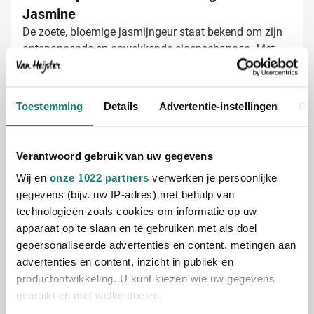
Jasmine
De zoete, bloemige jasmijngeur staat bekend om zijn
ontspannende en opwekkende eigenschappen. Met
deze set geef je niet alleen een cadeau, maar een
complete wellnesservaring. De geurkaars verspreidt
een warme gloed, terwijl de geurstokjes en het
Toestemming
Details
Advertentie-instellingen
Ov
interieurparfum zorgen voor een langdurige frisse geur
in elke ruimte. Een geschenk waarmee je laat zien dat
Waarom Rituals geschenksets voor
je om het welzijn van je relaties geeft.
zakelijke doeleinden?
Verantwoord gebruik van uw gegevens
Rituals staat synoniem met kwaliteit en luxe. Deze
Wij en
onze 1022 partners
verwerken je persoonlijke
geschenkset combineert het beste van beide werelden:
gegevens (bijv. uw IP-adres) met behulp van
Een gerenommeerd merk met uitstekende reputatie
technologieën zoals cookies om informatie op uw
Hoogwaardige producten in prachtige verpakking
apparaat op te slaan en te gebruiken met als doel
Een geschenk dat past bij elke zakelijke gelegenheid
gepersonaliseerde advertenties en content, metingen aan
Langdurig geurplezier voor thuis of op kantoor
advertenties en content, inzicht in publiek en
productontwikkeling. U kunt kiezen wie uw gegevens
Met 45 jaar ervaring in relatiegeschenken adviseren
gebruikt en met welke doelen.
onze specialisten je graag over de mogelijkheden.