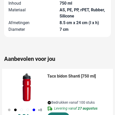
personaliseren, om functies voor social media te bieden
Inhoud
750 ml
en om ons websiteverkeer te analyseren. Ook delen we
Materiaal
AS, PE, PP, rPET, Rubber,
informatie over uw gebruik van onze site met onze
Silicone
partners voor social media, adverteren en analyse. Deze
Afmetingen
8.5 cm x 24 cm (l x h)
partners kunnen deze gegevens combineren met andere
Diameter
7 cm
informatie die u aan ze heeft verstrekt of die ze hebben
verzameld op basis van uw gebruik van hun services.
Aanbevolen voor jou
Tacx bidon Shanti [750 ml]
Bedrukken vanaf 100 stuks
Levering vanaf
27 augustus
032
001
002
970
005
+8