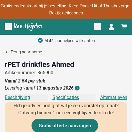
Gratis cadeaukaart bij je bestelling. Kies: Dagje Uit of Thuisbezorgd |
Bekijk actiecodes
Ga naar de inhoud
Menu openen
Terug naar
home
rPET drinkfles Ahmed
Artikelnummer: 865900
Vanaf
2,54
per stuk
Levering vanaf
13 augustus 2026
Details
Beschrijving
Specificaties
Alternatieven
Heb je advies nodig of wil je een voorstel op maat?
Ontvang binnen 1 uur een vrijblijvende offerte!
Gratis offerte aanvragen