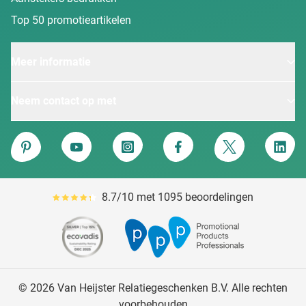
Top 50 promotieartikelen
Meer informatie
Neem contact op met
Van Heijster
Pinterest
YouTube
Instagram
Facebook
Twitter
Linke
8.7/10 met 1095 beoordelingen
Gemiddeld reviewpercentage is 87
© 2026 Van Heijster Relatiegeschenken B.V. Alle rechten
voorbehouden