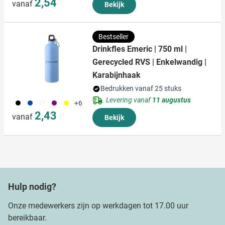
2,54
vanaf
Bekijk
Bestseller
Drinkfles Emeric | 750 ml |
Gerecycled RVS | Enkelwandig |
Karabijnhaak
Bedrukken vanaf 25 stuks
Levering vanaf
11 augustus
001
023
002
024
006
+6
2,43
vanaf
Bekijk
Hulp nodig?
Onze medewerkers zijn op werkdagen tot 17.00 uur
bereikbaar.