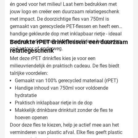
én goed voor het milieu! Laat hem bedrukken met
jouw logo en creëer een duurzaam relatiegeschenk
met impact. De doorzichtige fles van 750ml is
gemaakt van gerecyclede PET-flessen en heeft een
handige gekleurde dop met inklapbaar rietje - ideaal
voor een verfrissende slok water tijdens het sporten,
Bedrukte rPET drinkflessen: een duurzaam
op kantoor of onderweg.
relatiegeschenk
Met deze rPET drinkfles kies je voor een
milieuvriendelijk én praktisch cadeau. De fles biedt
talrijke voordelen:
Gemaakt van 100% gerecycled materiaal (rPET)
Handige inhoud van 750ml voor voldoende
hydratatie
Praktisch inklapbaar rietje in de dop
Makkelijk drinkbare drinktuit zonder de fles te
hoeven openen
Door deze fles te kiezen, help je actief mee aan het
verminderen van plastic afval. Elke fles geeft plastic