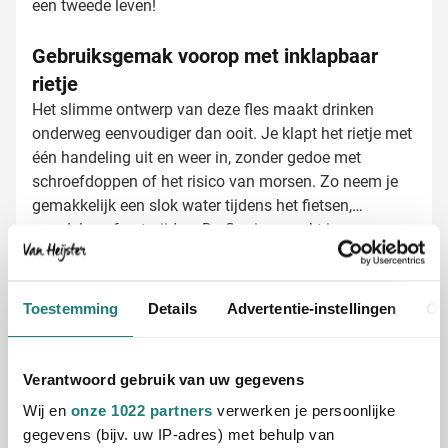
een tweede leven!
Gebruiksgemak voorop met inklapbaar
rietje
Het slimme ontwerp van deze fles maakt drinken
onderweg eenvoudiger dan ooit. Je klapt het rietje met
één handeling uit en weer in, zonder gedoe met
schroefdoppen of het risico van morsen. Zo neem je
gemakkelijk een slok water tijdens het fietsen,
wandelen of autorijden. De fles is verpakt in een
milieuvriendelijke bruine kartonnen doos - perfect voor
Drinkflessen bedrukken met jouw logo
een stijlvolle presentatie van je relatiegeschenk.
Bij Van Heijster Relatiegeschenken bedrukken we je
rPET drinkflessen met zorg en precisie. De
Toestemming
Details
Advertentie-instellingen
Ov
mogelijkheden:
Bedrukking met je bedrijfslogo in één of meerdere
kleuren
Verantwoord gebruik van uw gegevens
Toevoegen van een pakkende slogan of boodschap
Wij en
onze 1022 partners
verwerken je persoonlijke
Lasergravering voor een exclusieve, blijvende
gegevens (bijv. uw IP-adres) met behulp van