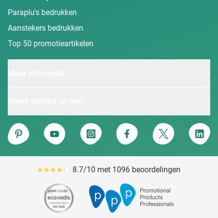
Paraplu's bedrukken
Aanstekers bedrukken
Top 50 promotieartikelen
Meer informatie
Neem contact op met
Van Heijster
Pinterest
YouTube
Instagram
Facebook
Twitter
Linke
8.7/10 met 1096 beoordelingen
Gemiddeld reviewpercentage is 87