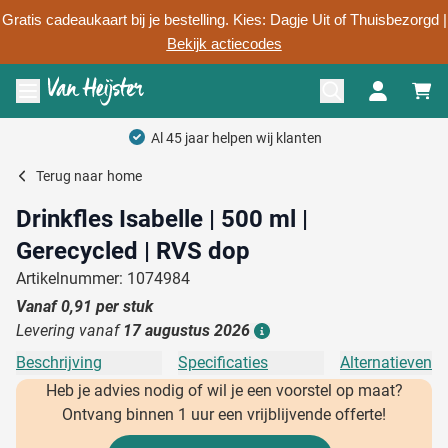
Gratis cadeaukaart bij je bestelling. Kies: Dagje Uit of Thuisbezorgd |
Bekijk actiecodes
Ga naar de inhoud
Menu openen
Persoonlijk advie
Terug naar
home
Drinkfles Isabelle | 500 ml |
Gerecycled | RVS dop
Artikelnummer: 1074984
Vanaf
0,91
per stuk
Levering vanaf
17 augustus 2026
Details
Beschrijving
Specificaties
Alternatieven
Heb je advies nodig of wil je een voorstel op maat?
Ontvang binnen 1 uur een vrijblijvende offerte!