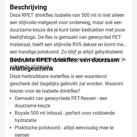
Beschrijving
Deze RPET drinkfles Isabelle van 500 ml is niet alleen
een stijlvolle metgezel voor onderweg, maar ook een
duurzame keuze die je kunt laten bedrukken met jouw
bedrijfslogo. De fles is gemaakt van gerecycled PET-
materiaal, heeft een stijlvolle RVS deksel en komt met
een handige polskoord. Zo blijf je altijd gehydrateerd
tijdens vergaderingen, op kantoor of onderweg naar je
Bedrukte RPET drinkfles: een duurzaam
volgende afspraak.
relatiegeschenk
Deze herbruikbare waterfles is een waardevol
geschenk dat dagelijks gebruikt zal worden. Waarom
kiezen voor de Isabelle drinkfles?
Gemaakt van gerecyclede PET-flessen - een
duurzame keuze
Royale 500 ml inhoud - perfect voor voldoende
hydratatie
Praktische polskoord - altijd eenvoudig mee te
nemen