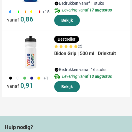
Bedrukken vanaf 1 stuks
Levering vanaf
17 augustus
190
191
192
241
188
+15
0,86
vanaf
Bekijk
Bestseller
(2)
Bidon Grip | 500 ml | Drinktuit
Bedrukken vanaf 16 stuks
Levering vanaf
13 augustus
001
002
004
005
006
+1
0,91
vanaf
Bekijk
Hulp nodig?