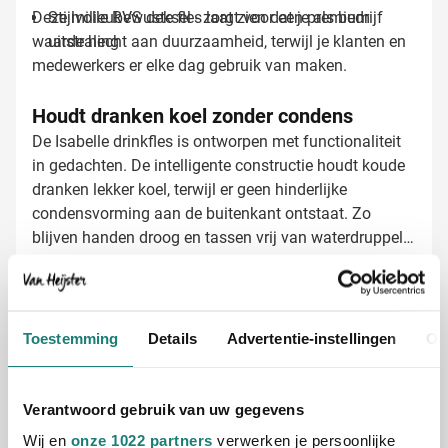
Deze milieubewuste fles laat zien dat je als bedrijf
Stijlvolle RVS deksel - zorgt voor een premium
waarde hecht aan duurzaamheid, terwijl je klanten en
uitstraling
medewerkers er elke dag gebruik van maken.
Houdt dranken koel zonder condens
De Isabelle drinkfles is ontworpen met functionaliteit
in gedachten. De intelligente constructie houdt koude
dranken lekker koel, terwijl er geen hinderlijke
condensvorming aan de buitenkant ontstaat. Zo
blijven handen droog en tassen vrij van waterdruppels.
De fles wordt bovendien geleverd in een
milieuvriendelijke verpakking van eierdoos-materiaal
Drinkflessen laten bedrukken met jouw
met zijdepapier, wat de duurzame uitstraling verder
logo
versterkt.
Toestemming
Details
Advertentie-instellingen
Ov
Bij Van Heijster Relatiegeschenken maken we van de
Isabelle drinkfles een uniek promotioneel item voor
jouw organisatie. We bieden verschillende opties:
Verantwoord gebruik van uw gegevens
Bedrukking met je bedrijfslogo in één of meerdere
kleuren
Wij en
onze 1022 partners
verwerken je persoonlijke