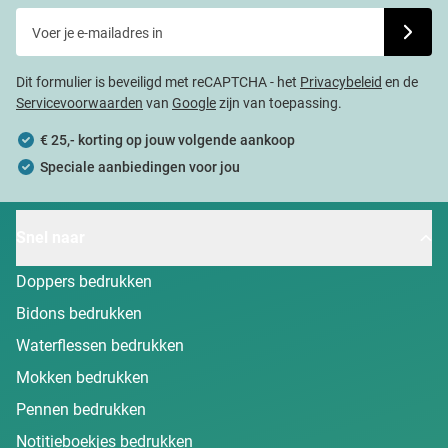
Voer je e-mailadres in
Schrijf j
Dit formulier is beveiligd met reCAPTCHA - het
Privacybeleid
en de
Servicevoorwaarden
van
Google
zijn van toepassing.
€ 25,- korting op jouw volgende aankoop
Speciale aanbiedingen voor jou
Snel naar
Doppers bedrukken
Bidons bedrukken
Waterflessen bedrukken
Mokken bedrukken
Pennen bedrukken
Notitieboekjes bedrukken