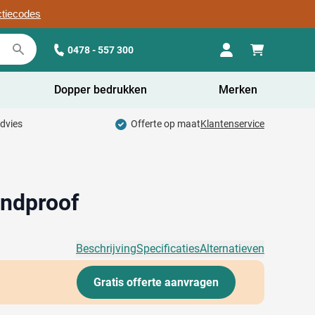
ctiecodes
0478 - 557 300
Dopper bedrukken
Merken
advies
Offerte op maat
Klantenservice
indproof
Beschrijving
Specificaties
Alternatieven
Gratis offerte aanvragen