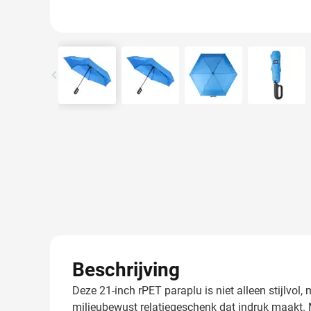
View larger image
View larger image
View larger image
View l
Beschrijving
Deze 21-inch rPET paraplu is niet alleen stijlv
milieubewust relatiegeschenk dat indruk maakt. 