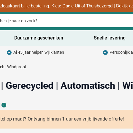
deaukaart bij je bestelling. Kies: Dagje Uit of Thuisbezorgd |
Bekijk a
Duurzame geschenken
Snelle levering
Al 45 jaar helpen wij klanten
Persoonlijk 
uurzaam categorie
sch | Windproof
hrijfwaren categorie
rinkwaren categorie
 | Gerecycled | Automatisch | W
ntoorartikelen categorie
6
adgets & Weggevers categorie
Details
assen categorie
stel op maat? Ontvang binnen 1 uur een vrijblijvende offerte!
ectronica categorie