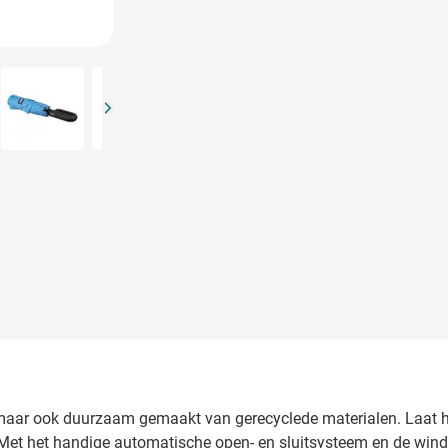
arger image
View larger image
View larger image
View larger image
ol, maar ook duurzaam gemaakt van gerecyclede materialen. Laat
Met het handige automatische open- en sluitsysteem en de windb