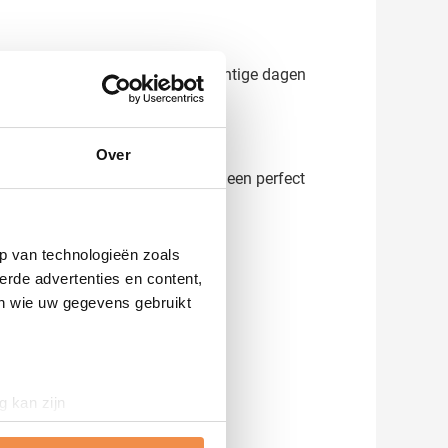
ichtbaar maakt, juist op regenachtige dagen
Over
45 jaar ervaring zorgen wij voor een perfect
p van technologieën zoals
erde advertenties en content,
en wie uw gegevens gebruikt
g kan zijn
erprinting)