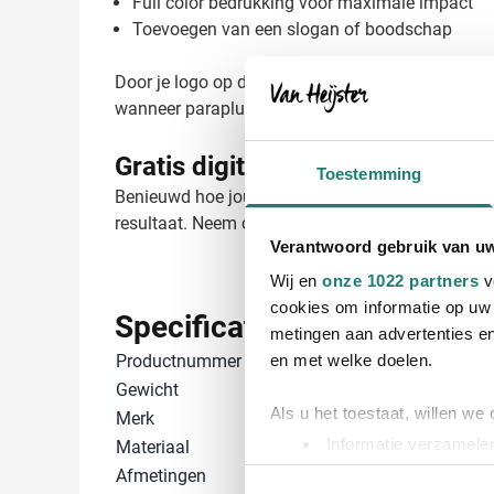
Full color bedrukking voor maximale impact
Toevoegen van een slogan of boodschap
Door je logo op deze duurzame paraplu te laten b
wanneer paraplu's overal op straat te zien zijn.
Gratis digitaal voorbeeld van je
Toestemming
Benieuwd hoe jouw logo eruitziet op deze rPET par
resultaat. Neem contact met ons op voor een off
Verantwoord gebruik van u
Wij en
onze 1022 partners
v
cookies om informatie op uw 
Specificaties
metingen aan advertenties en
Productnummer
1171420
en met welke doelen.
Gewicht
325 gram
Als u het toestaat, willen we
Merk
IMPRESSION
Informatie verzamelen
Materiaal
Glasvezel, Ku
Uw apparaat identific
Afmetingen
62 cm (h)