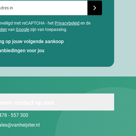
dres in
Schrijf je in voor onze
 beveiligd met reCAPTCHA - het
Privacybeleid
en de
rden
van
Google
zijn van toepassing.
ting op jouw volgende aankoop
anbiedingen voor jou
eem contact op met
478 - 557 300
ales@vanheijster.nl