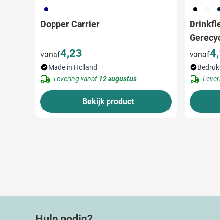
536
001
002
4
Dopper Carrier
Drinkfl
Gerecy
4,23
4
vanaf
vanaf
Made in Holland
Bedruk
Levering vanaf
12 augustus
Lever
Bekijk product
Hulp nodig?