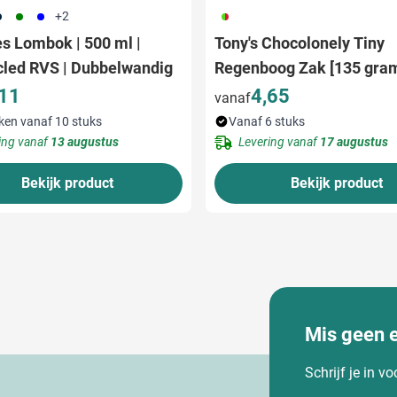
11
004
005
009
+2
es Lombok | 500 ml |
Tony's Chocolonely Tiny
cled RVS | Dubbelwandig
Regenboog Zak [135 gra
,11
4,65
vanaf
ken vanaf 10 stuks
Vanaf 6 stuks
ing vanaf
13 augustus
Levering vanaf
17 augustus
Bekijk product
Bekijk product
Mis geen 
Schrijf je in v