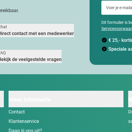
Voer je e-maila
reikbaar.
Dit formulier is
Chat
Servicevoorwaa
Direct contact met een medewerker
€ 25,- kor
Speciale a
FAQ
Bekijk de veelgestelde vragen
Meer informatie
N
Contact
0
Klantenservice
s
Daag jij ons uit?