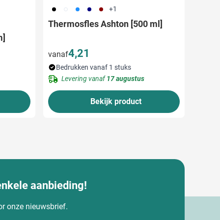
001
002
018
307
371
+1
Thermosfles Ashton [500 ml]
m]
4,21
vanaf
Bedrukken vanaf 1 stuks
Levering vanaf
17 augustus
Bekijk product
enkele aanbieding!
oor onze nieuwsbrief.