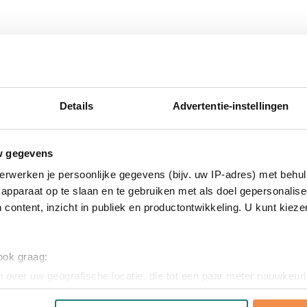
edrukken, creëer je een waardevol relatiegeschenk dat je merk z
 bedrukte paraplu
Details
Advertentie-instellingen
aplu? Vraag vrijblijvend een gratis digitaal voorbeeld aan. Met 
erte op maat – onze experts denken graag met je mee!
w gegevens
erwerken je persoonlijke gegevens (bijv. uw IP-adres) met behul
apparaat op te slaan en te gebruiken met als doel gepersonalise
 content, inzicht in publiek en productontwikkeling. U kunt kiez
 ook graag:
 over uw geografische locatie, die tot een paar meter nauwkeuri
nststof, rPET
eren door het actief te scannen op specifieke eigenschappen (fing