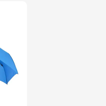
raplu's categorie
oreca & Keuken categorie
rsoonlijk & Veiligheid categorie
door & Vrije tijd categorie
ellen & Kids categorie
xtiel categorie
ties & thema's categorie