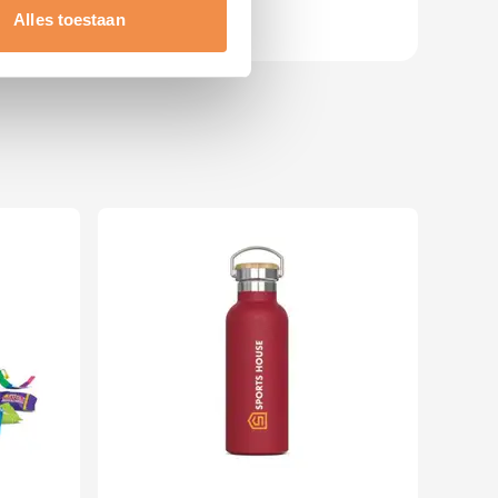
t
detailgedeelte
in. U kunt uw
Alles toestaan
 media te bieden en om ons
ze partners voor social
nformatie die u aan ze heeft