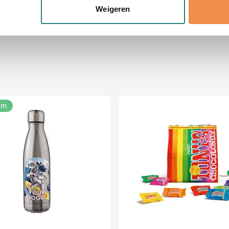
onlijke gegevens worden verwerkt en stel uw voorkeuren in he
Weigeren
jzigen of intrekken in de Cookieverklaring.
ent en advertenties te personaliseren, om functies voor social
. Ook delen we informatie over uw gebruik van onze site met on
e. Deze partners kunnen deze gegevens combineren met andere i
erzameld op basis van uw gebruik van hun services.
am