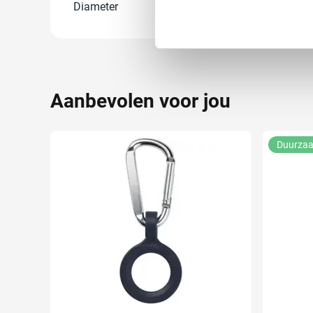
Lees meer over hoe uw perso
Diameter
98 cm
toestemming op elk moment wi
We gebruiken cookies om cont
websiteverkeer te analyseren
media, adverteren en analys
Aanbevolen voor jou
verstrekt of die ze hebben v
Duurza