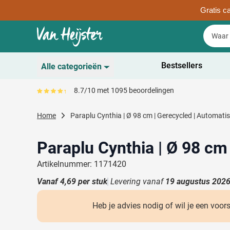
Gratis ca
Ga naar de inhoud
Zoek
Zoek
Sla menu over
Bestsellers
Alle categorieën
Duurzaam
8.7/10 met 1095 beoordelingen
Gemiddeld reviewpercentage is 87
Toon submenu voor D
Schrijfwaren
Home
Paraplu Cynthia | Ø 98 cm | Gerecycled | Automati
Toon submenu voor Sc
Drinkwaren
Toon submenu voor D
Paraplu Cynthia | Ø 98 cm
Kantoorartikelen
Toon submenu voor Ka
Artikelnummer: 1171420
Gadgets & Weggevers
Vanaf
4,69
per stuk
Levering vanaf
19 augustus 202
Toon submenu voor G
Tassen
Toon submenu voor T
Heb je advies nodig of wil je een voor
Electronica
Toon submenu voor El