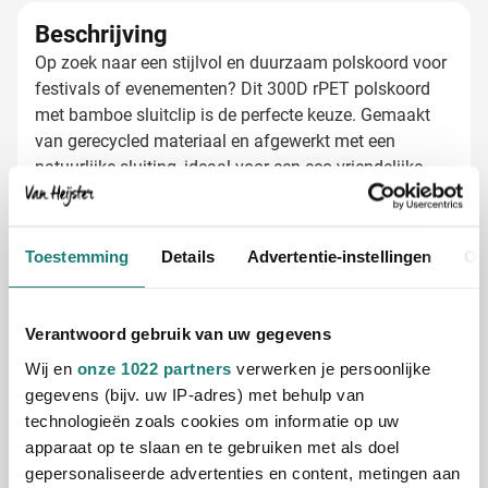
Beschrijving
Op zoek naar een stijlvol en duurzaam polskoord voor
festivals of evenementen? Dit 300D rPET polskoord
met bamboe sluitclip is de perfecte keuze. Gemaakt
van gerecycled materiaal en afgewerkt met een
natuurlijke sluiting, ideaal voor een eco-vriendelijke
uitstraling. Comfortabel om te dragen en stevig
Lees meer
genoeg om de hele dag te blijven zitten. Laat je logo
bedrukken en zorg ervoor dat jouw merk bij elk event
Specificaties
Toestemming
Details
Advertentie-instellingen
Ov
opvalt!
Productnummer
1204140
Gewicht
3 gram
Verantwoord gebruik van uw gegevens
Merk
IMPRESSION
Wij en
onze 1022 partners
verwerken je persoonlijke
Materiaal
300D, Bamboe, rPET
gegevens (bijv. uw IP-adres) met behulp van
Afmetingen
34 cm x 1.5 cm x 0 cm (l
technologieën zoals cookies om informatie op uw
x b x h)
apparaat op te slaan en te gebruiken met als doel
Diameter
0 cm
gepersonaliseerde advertenties en content, metingen aan