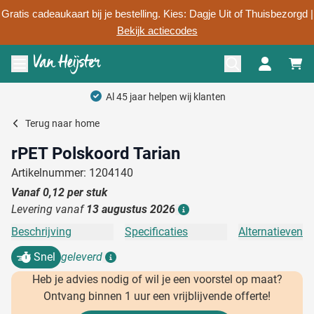
Gratis cadeaukaart bij je bestelling. Kies: Dagje Uit of Thuisbezorgd |
Bekijk actiecodes
Ga naar de inhoud
Menu openen
Al 45 jaar helpen wij klanten
Terug naar
home
rPET Polskoord Tarian
Artikelnummer: 1204140
Vanaf
0,12
per stuk
Levering vanaf
13 augustus 2026
Details
Beschrijving
Specificaties
Alternatieven
Snel
geleverd
Details
Heb je advies nodig of wil je een voorstel op maat?
Ontvang binnen 1 uur een vrijblijvende offerte!