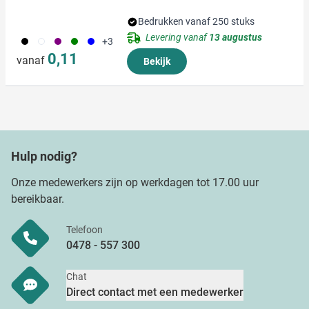
partners voor social media, adverteren en analyse. Deze
partners kunnen deze gegevens combineren met andere
Bedrukken vanaf 250 stuks
informatie die u aan ze heeft verstrekt of die ze hebben
Levering vanaf
13 augustus
001
002
024
004
005
+3
verzameld op basis van uw gebruik van hun services.
0,11
vanaf
Bekijk
Hulp nodig?
Onze medewerkers zijn op werkdagen tot 17.00 uur
bereikbaar.
Telefoon
0478 - 557 300
Chat
Direct contact met een medewerker