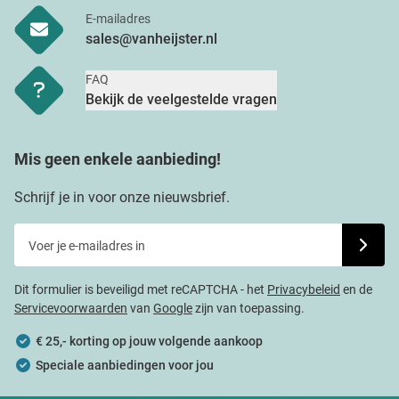
E-mailadres
sales@vanheijster.nl
FAQ
Bekijk de veelgestelde vragen
Mis geen enkele aanbieding!
Schrijf je in voor onze nieuwsbrief.
Voer je e-mailadres in
Schrijf j
Dit formulier is beveiligd met reCAPTCHA - het
Privacybeleid
en de
Servicevoorwaarden
van
Google
zijn van toepassing.
€ 25,- korting op jouw volgende aankoop
Speciale aanbiedingen voor jou