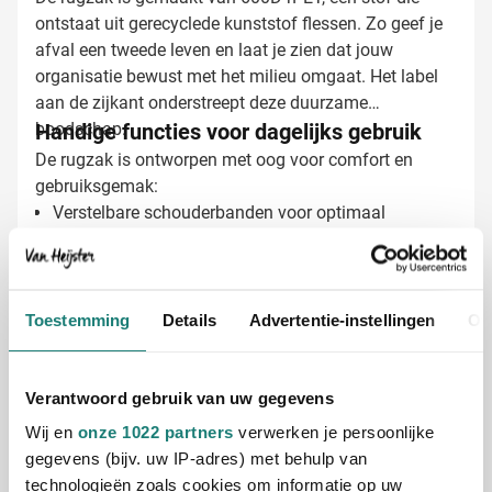
ontstaat uit gerecyclede kunststof flessen. Zo geef je
afval een tweede leven en laat je zien dat jouw
organisatie bewust met het milieu omgaat. Het label
aan de zijkant onderstreept deze duurzame
boodschap.
Handige functies voor dagelijks gebruik
De rugzak is ontworpen met oog voor comfort en
gebruiksgemak:
Verstelbare schouderbanden voor optimaal
draagcomfort
Mesh zijvakken voor bijvoorbeeld een fles water of
paraplu
Roltopsluiting voor flexibele inhoud en extra
Toestemming
Details
Advertentie-instellingen
Ov
Rugzakken laten bedrukken met jouw logo
bescherming
Voorvak met rits voor snelle toegang tot telefoon of
Bij Van Heijster Relatiegeschenken maken wij van
sleutels
Verantwoord gebruik van uw gegevens
deze rugzak een opvallende merkdrager. Er zijn diverse
mogelijkheden:
Wij en
onze 1022 partners
verwerken je persoonlijke
Bedrukking met jouw bedrijfslogo in één of
gegevens (bijv. uw IP-adres) met behulp van
meerdere kleuren
technologieën zoals cookies om informatie op uw