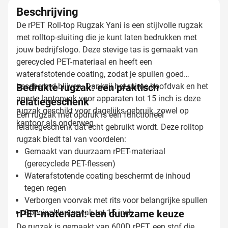
Beschrijving
De rPET Roll-top Rugzak Yani is een stijlvolle rugzak
met rolltop-sluiting die je kunt laten bedrukken met
jouw bedrijfslogo. Deze stevige tas is gemaakt van
gerecycled PET-materiaal en heeft een
waterafstotende coating, zodat je spullen goed
beschermd blijven. Dankzij het ruime hoofdvak en het
Bedrukte rugzak: een praktisch
aparte laptopvak voor apparaten tot 15 inch is deze
relatiegeschenk
rugzak geschikt voor dagelijks gebruik, zowel op
Een rugzak met opdruk is een functioneel
kantoor als onderweg.
relatiegeschenk dat écht gebruikt wordt. Deze rolltop
rugzak biedt tal van voordelen:
Gemaakt van duurzaam rPET-materiaal
(gerecyclede PET-flessen)
Waterafstotende coating beschermt de inhoud
tegen regen
Verborgen voorvak met rits voor belangrijke spullen
rPET-materiaal: een duurzame keuze
Speciaal laptopvak tot 15 inch
De rugzak is gemaakt van 600D rPET, een stof die