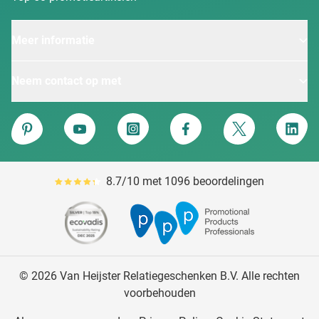
Meer informatie
Neem contact op met
Van Heijster
Pinterest
YouTube
Instagram
Facebook
Twitter
Linke
8.7/10 met 1096 beoordelingen
Gemiddeld reviewpercentage is 87
© 2026 Van Heijster Relatiegeschenken B.V. Alle rechten
voorbehouden