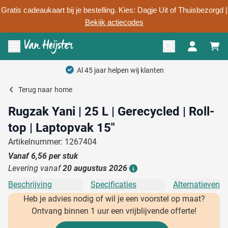
Gratis cadeaukaart bij je bestelling. Kies: Dagje Uit of Thuisbezorgd |
Bekijk actiecodes
Ga naar de inhoud
Menu openen
Terug naar
home
Rugzak Yani | 25 L | Gerecycled | Roll-
top | Laptopvak 15"
Artikelnummer: 1267404
Vanaf
6,56
per stuk
Levering vanaf
20 augustus 2026
Details
Beschrijving
Specificaties
Alternatieven
Heb je advies nodig of wil je een voorstel op maat?
Ontvang binnen 1 uur een vrijblijvende offerte!