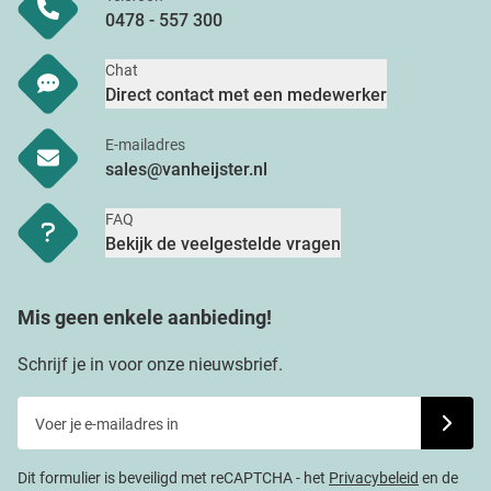
0478 - 557 300
Chat
Direct contact met een medewerker
E-mailadres
sales@vanheijster.nl
FAQ
Bekijk de veelgestelde vragen
Mis geen enkele aanbieding!
Schrijf je in voor onze nieuwsbrief.
Voer je e-mailadres in
Schrijf j
Dit formulier is beveiligd met reCAPTCHA - het
Privacybeleid
en de