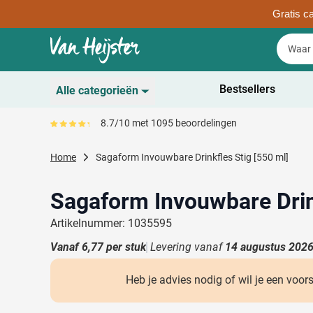
Gratis ca
Ga naar de inhoud
Zoek
Zoek
Sla menu over
Bestsellers
Alle categorieën
Duurzaam
8.7/10 met 1095 beoordelingen
Gemiddeld reviewpercentage is 87
Toon submenu voor D
Schrijfwaren
Home
Sagaform Invouwbare Drinkfles Stig [550 ml]
Toon submenu voor Sc
Drinkwaren
Toon submenu voor D
Sagaform Invouwbare Drink
Kantoorartikelen
Toon submenu voor Ka
Artikelnummer: 1035595
Gadgets & Weggevers
Vanaf
6,77
per stuk
Levering vanaf
14 augustus 202
Toon submenu voor G
Tassen
Toon submenu voor T
Heb je advies nodig of wil je een voor
Electronica
Toon submenu voor El