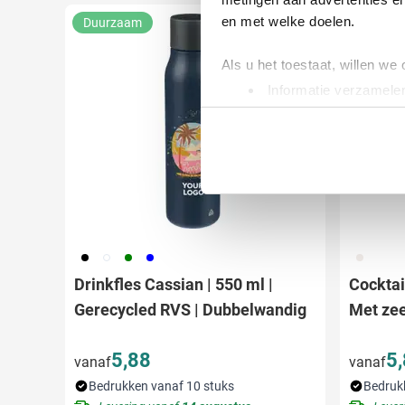
en met welke doelen.
Duurzaam
Als u het toestaat, willen we
Informatie verzamelen
Uw apparaat identific
Lees meer over hoe uw perso
toestemming op elk moment wi
We gebruiken cookies om cont
websiteverkeer te analyseren
media, adverteren en analys
001
002
004
005
032
verstrekt of die ze hebben v
Drinkfles Cassian | 550 ml |
Cocktai
Gerecycled RVS | Dubbelwandig
Met ze
5,88
5
vanaf
vanaf
Bedrukken vanaf 10 stuks
Bedruk