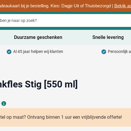
deaukaart bij je bestelling. Kies: Dagje Uit of Thuisbezorgd |
Bekijk a
Duurzame geschenken
Snelle levering
Al 45 jaar helpen wij klanten
Persoonlijk 
uurzaam categorie
hrijfwaren categorie
rinkwaren categorie
fles Stig [550 ml]
ntoorartikelen categorie
6
adgets & Weggevers categorie
Details
assen categorie
stel op maat? Ontvang binnen 1 uur een vrijblijvende offerte!
ectronica categorie