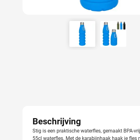
View larger image
View larger
Beschrijving
Stig is een praktische waterfles, gemaakt BPA-vri
55cl waterfles. Met de karabijnhaak haak je fles m