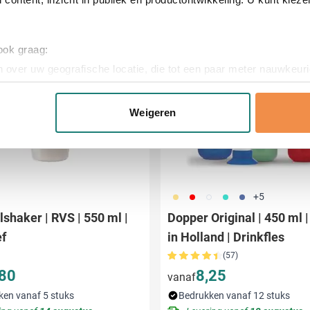
Bestseller
Snel
 ook graag:
 over uw geografische locatie, die tot een paar meter nauwkeuri
eren door het actief te scannen op specifieke eigenschappen (fing
onlijke gegevens worden verwerkt en stel uw voorkeuren in he
Weigeren
jzigen of intrekken in de Cookieverklaring.
ent en advertenties te personaliseren, om functies voor social
. Ook delen we informatie over uw gebruik van onze site met on
e. Deze partners kunnen deze gegevens combineren met andere i
694
696
697
852
698
+5
erzameld op basis van uw gebruik van hun services.
lshaker | RVS | 550 ml |
Dopper Original | 450 ml 
ef
in Holland | Drinkfles
(57)
,80
8,25
vanaf
ken vanaf 5 stuks
Bedrukken vanaf 12 stuks