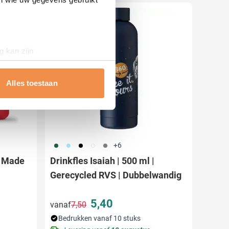
Aanbieding
g kan zijn
erprinting)
t
detailgedeelte
in. U kunt uw
Alles toestaan
 media te bieden en om ons
ze partners voor social
nformatie die u aan ze heeft
374
363
001
002
003
+6
| Made
Drinkfles Isaiah | 500 ml |
Gerecycled RVS | Dubbelwandig
5,40
vanaf
7,50
Normale prijs
Speciale prijs
Bedrukken vanaf 10 stuks