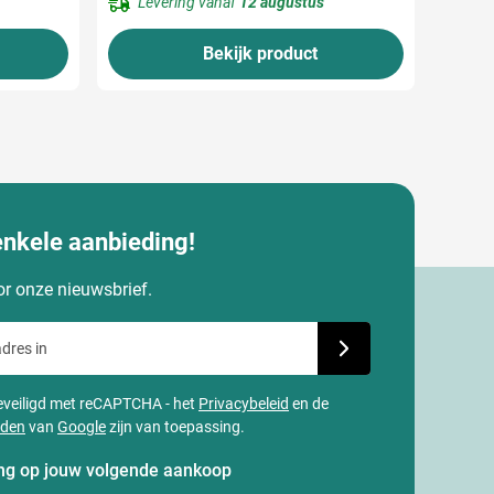
Levering vanaf
12 augustus
Bekijk product
enkele aanbieding!
oor onze nieuwsbrief.
dres in
Schrijf je in voor onze
 beveiligd met reCAPTCHA - het
Privacybeleid
en de
rden
van
Google
zijn van toepassing.
ting op jouw volgende aankoop