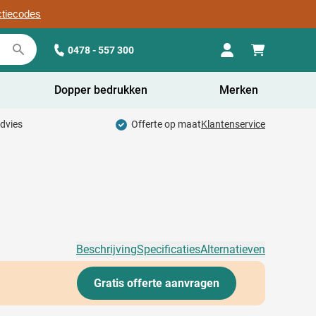
ctiecodes
0478 - 557 300
Dopper bedrukken
Merken
advies
Offerte op maat
Klantenservice
Beschrijving
Specificaties
Alternatieven
Gratis offerte aanvragen