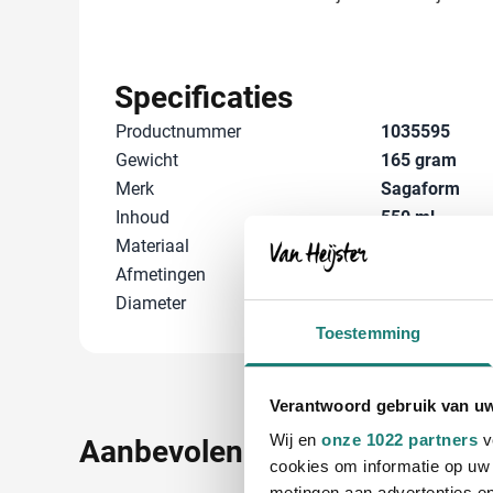
Specificaties
Productnummer
1035595
Gewicht
165 gram
Merk
Sagaform
Inhoud
550 ml
Materiaal
Silicone
Afmetingen
0 cm x 0 cm x 
Diameter
7 cm
Toestemming
Verantwoord gebruik van u
Wij en
onze 1022 partners
v
Aanbevolen voor jou
cookies om informatie op uw 
metingen aan advertenties en