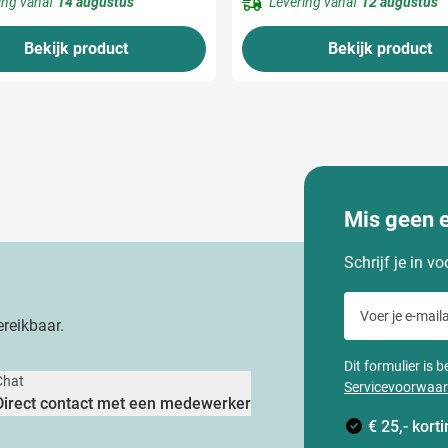
ing vanaf
14 augustus
Levering vanaf
12 augustus
Bekijk product
Bekijk product
Mis geen 
Schrijf je in v
Voer je e-maila
reikbaar.
Dit formulier is
Chat
Servicevoorwaa
Direct contact met een medewerker
€ 25,- kor