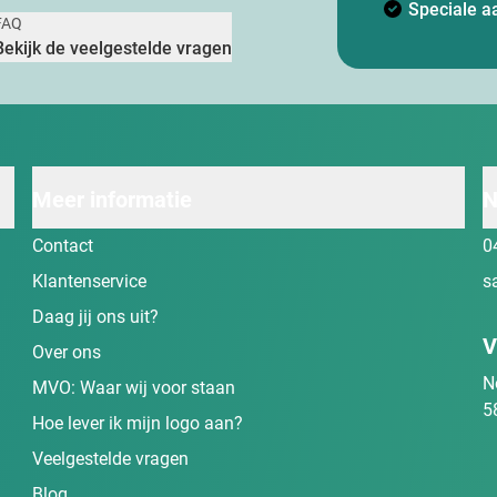
Speciale a
FAQ
Bekijk de veelgestelde vragen
Meer informatie
N
Contact
0
Klantenservice
s
Daag jij ons uit?
V
Over ons
N
MVO: Waar wij voor staan
5
Hoe lever ik mijn logo aan?
Veelgestelde vragen
Blog