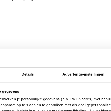
25 cm (l x b x h)
Details
Advertentie-instellingen
w gegevens
erwerken je persoonlijke gegevens (bijv. uw IP-adres) met behul
apparaat op te slaan en te gebruiken met als doel gepersonalise
 content, inzicht in publiek en productontwikkeling. U kunt kiez