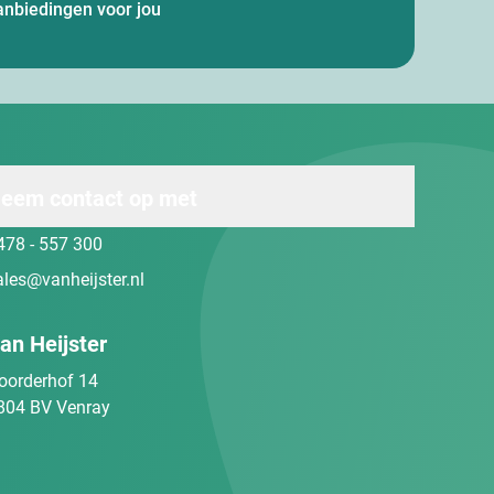
anbiedingen voor jou
eem contact op met
478 - 557 300
ales@vanheijster.nl
an Heijster
oorderhof 14
804 BV Venray