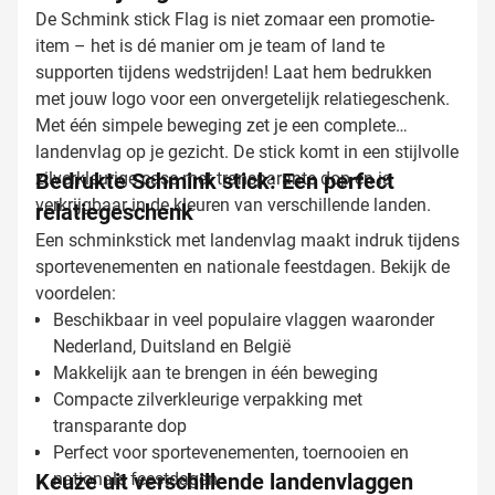
De Schmink stick Flag is niet zomaar een promotie-
item – het is dé manier om je team of land te
supporten tijdens wedstrijden! Laat hem bedrukken
met jouw logo voor een onvergetelijk relatiegeschenk.
Met één simpele beweging zet je een complete
landenvlag op je gezicht. De stick komt in een stijlvolle
zilverkleurige case met transparante dop en is
Bedrukte Schmink stick: Een perfect
verkrijgbaar in de kleuren van verschillende landen.
relatiegeschenk
Een schminkstick met landenvlag maakt indruk tijdens
sportevenementen en nationale feestdagen. Bekijk de
voordelen:
Beschikbaar in veel populaire vlaggen waaronder
Nederland, Duitsland en België
Makkelijk aan te brengen in één beweging
Compacte zilverkleurige verpakking met
transparante dop
Perfect voor sportevenementen, toernooien en
Keuze uit verschillende landenvlaggen
nationale feestdagen