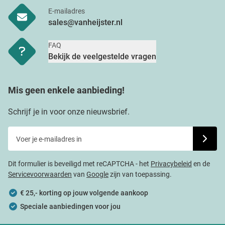
E-mailadres
sales@vanheijster.nl
FAQ
Bekijk de veelgestelde vragen
Mis geen enkele aanbieding!
Schrijf je in voor onze nieuwsbrief.
Voer je e-mailadres in
Schrijf j
Dit formulier is beveiligd met reCAPTCHA - het
Privacybeleid
en de
Servicevoorwaarden
van
Google
zijn van toepassing.
€ 25,- korting op jouw volgende aankoop
Speciale aanbiedingen voor jou