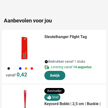
partners voor social media, adverteren en analyse. Deze
partners kunnen deze gegevens combineren met andere
informatie die u aan ze heeft verstrekt of die ze hebben
verzameld op basis van uw gebruik van hun services.
Aanbevolen voor jou
Sleutelhanger Flight Tag
Bedrukken vanaf 1 stuks
Levering vanaf
14 augustus
001
002
005
007
008
0,42
vanaf
Bekijk
Bestseller
Snel
Keycord Bobbi | 2,5 cm | Buckle |