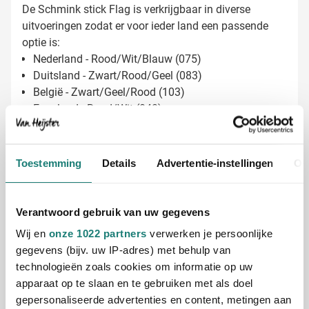
De Schmink stick Flag is verkrijgbaar in diverse
uitvoeringen zodat er voor ieder land een passende
optie is:
Nederland - Rood/Wit/Blauw (075)
Duitsland - Zwart/Rood/Geel (083)
België - Zwart/Geel/Rood (103)
Engeland - Rood/Wit (048)
Italië - Groen/Wit/Rood (044)
Spanje - Rood/Geel/Rood (297)
Schmink sticks laten bedrukken met jouw
Frankrijk - Blauw/Wit/Rood (910)
Toestemming
Details
Advertentie-instellingen
Ov
logo
Bij Van Heijster zorgen we ervoor dat jouw merk
Verantwoord gebruik van uw gegevens
gezien wordt tijdens elk evenement:
Bedrukking met je bedrijfslogo op de zilverkleurige
Wij en
onze 1022 partners
verwerken je persoonlijke
case
gegevens (bijv. uw IP-adres) met behulp van
Mogelijkheid voor een pakkende slogan of tekst
technologieën zoals cookies om informatie op uw
Extra zichtbaarheid tijdens drukbezochte
apparaat op te slaan en te gebruiken met als doel
evenementen
gepersonaliseerde advertenties en content, metingen aan