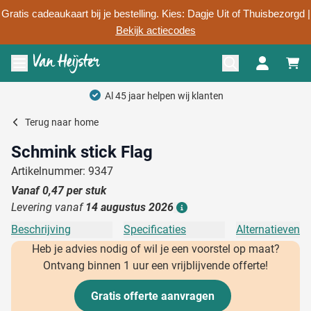
Gratis cadeaukaart bij je bestelling. Kies: Dagje Uit of Thuisbezorgd |
Bekijk actiecodes
Ga naar de inhoud
Menu openen
Al 45 jaar helpen wij klanten
Terug naar
home
Schmink stick Flag
Artikelnummer: 9347
Vanaf
0,47
per stuk
Levering vanaf
14 augustus 2026
Details
Beschrijving
Specificaties
Alternatieven
Heb je advies nodig of wil je een voorstel op maat?
Ontvang binnen 1 uur een vrijblijvende offerte!
Gratis offerte aanvragen