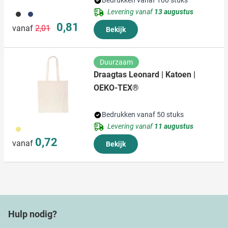
Bedrukken vanaf 100 stuks
Levering vanaf
13 augustus
001
005
Normale prijs
Speciale prijs
0,81
vanaf
2,01
Bekijk
Duurzaam
Draagtas Leonard | Katoen |
OEKO-TEX®
Bedrukken vanaf 50 stuks
Levering vanaf
11 augustus
013
0,72
vanaf
Bekijk
Hulp nodig?