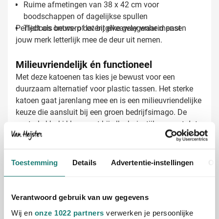
Ruime afmetingen van 38 x 42 cm voor
boodschappen of dagelijkse spullen
Perfect als beurs- of eventgiveaway waar mensen
Tijdloos ontwerp dat bij elke gelegenheid past
jouw merk letterlijk mee de deur uit nemen.
Milieuvriendelijk én functioneel
Met deze katoenen tas kies je bewust voor een
duurzaam alternatief voor plastic tassen. Het sterke
katoen gaat jarenlang mee en is een milieuvriendelijke
keuze die aansluit bij een groen bedrijfsimago. De
neutrale khaki kleur past bij elke huisstijl en zorgt dat
jouw logo optimaal tot zijn recht komt.
Schoudertassen bedrukken met jouw logo
Bij Van Heijster Relatiegeschenken toveren we deze
Toestemming
Details
Advertentie-instellingen
Ov
tas om tot jouw persoonlijke promotietool:
Met je bedrijfslogo in één of meerdere kleuren
Met een pakkende slogan of bedrijfsnaam
Verantwoord gebruik van uw gegevens
Full color bedrukking mogelijk voor maximale
Wij en
onze 1022 partners
verwerken je persoonlijke