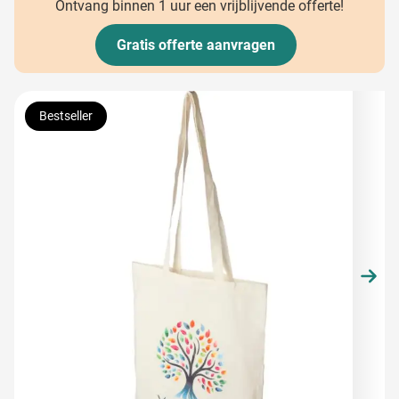
Ontvang binnen 1 uur een vrijblijvende offerte!
Gratis offerte aanvragen
Hoofdafbeelding
Klik om afbeelding op volledig scherm te bekijken
Bestseller