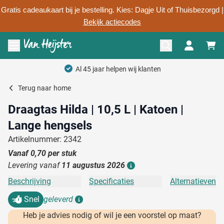
Gratis cadeaukaart bij je bestelling. Kies: Dagje Uit of Thuisbezorgd |
Bekijk actiecodes
Ga naar de inhoud
Menu openen
Persoonlijk advie
Terug naar
home
Draagtas Hilda | 10,5 L | Katoen |
Lange hengsels
Artikelnummer: 2342
Vanaf
0,70
per stuk
Levering vanaf
11 augustus 2026
Details
Beschrijving
Specificaties
Alternatieven
Snel
geleverd
Details
Heb je advies nodig of wil je een voorstel op maat?