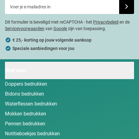
Voer je e-mailadres in
Schrijf j
Dit formulier is beveiligd met reCAPTCHA - het
Privacybeleid
en de
Servicevoorwaarden
van
Google
zijn van toepassing.
€ 25,- korting op jouw volgende aankoop
Speciale aanbiedingen voor jou
Snel naar
Doppers bedrukken
Bidons bedrukken
Waterflessen bedrukken
Mokken bedrukken
Pennen bedrukken
Notitieboekjes bedrukken