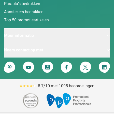
Paraplu's bedrukken
Aanstekers bedrukken
Top 50 promotieartikelen
Meer informatie
Neem contact op met
Van Heijster
Pinterest
YouTube
Instagram
Facebook
Twitter
Linke
8.7/10 met 1095 beoordelingen
Gemiddeld reviewpercentage is 87