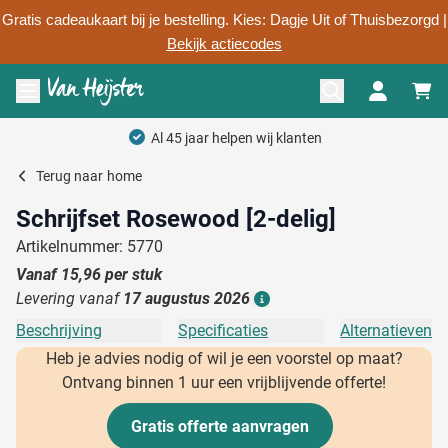
Gratis cadeaukaart bij je bestelling. Kies: Dagje Uit of Thuisbezorgd |
Bekijk actiecodes
Ga naar de inhoud
Menu openen
Al 45 jaar helpen wij klanten
Terug naar
home
Schrijfset Rosewood [2-delig]
Artikelnummer: 5770
Vanaf
15,96
per stuk
Levering vanaf
17 augustus 2026
Details
Beschrijving
Specificaties
Alternatieven
Heb je advies nodig of wil je een voorstel op maat?
Ontvang binnen 1 uur een vrijblijvende offerte!
Gratis offerte aanvragen