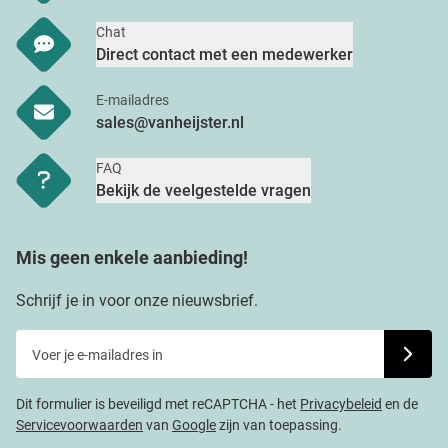
Chat
Direct contact met een medewerker
E-mailadres
sales@vanheijster.nl
FAQ
Bekijk de veelgestelde vragen
Mis geen enkele aanbieding!
Schrijf je in voor onze nieuwsbrief.
Voer je e-mailadres in
Schrijf j
Dit formulier is beveiligd met reCAPTCHA - het
Privacybeleid
en de
Servicevoorwaarden
van
Google
zijn van toepassing.