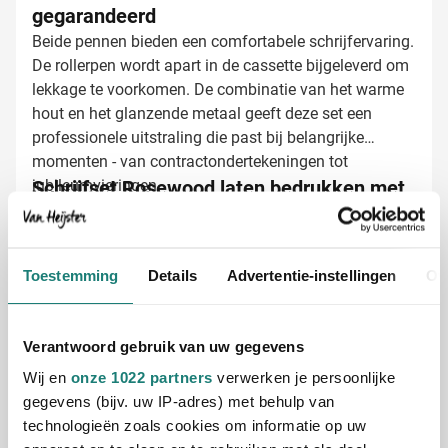
gegarandeerd
Beide pennen bieden een comfortabele schrijfervaring.
De rollerpen wordt apart in de cassette bijgeleverd om
lekkage te voorkomen. De combinatie van het warme
hout en het glanzende metaal geeft deze set een
professionele uitstraling die past bij belangrijke
momenten - van contractondertekeningen tot
jubileumvieringen.
Schrijfset Rosewood laten bedrukken met
jouw logo
Bij Van Heijster Relatiegeschenken maken we van
jouw schrijfset een herkenbaar visitekaartje:
Toestemming
Details
Advertentie-instellingen
Ov
Full color bedrukking mogelijk op de houten
cassette
Met je bedrijfslogo voor maximale zichtbaarheid
Verantwoord gebruik van uw gegevens
Met een passende tekst of slogan
Wij en
onze 1022 partners
verwerken je persoonlijke
gegevens (bijv. uw IP-adres) met behulp van
Jouw logo komt prachtig tot zijn recht op het
technologieën zoals cookies om informatie op uw
natuurlijke hout, waardoor deze set nog jaren als