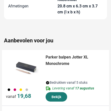
informatie over uw gebruik van onze site met onze
Afmetingen
20.8 cm x 6.3 cm x 3.7
partners voor social media, adverteren en analyse. Deze
cm (l x b x h)
partners kunnen deze gegevens combineren met andere
informatie die u aan ze heeft verstrekt of die ze hebben
verzameld op basis van uw gebruik van hun services.
Aanbevolen voor jou
Parker balpen Jotter XL
Monochrome
Bedrukken vanaf 5 stuks
Levering vanaf
17 augustus
001
017
031
032
19,68
vanaf
Bekijk