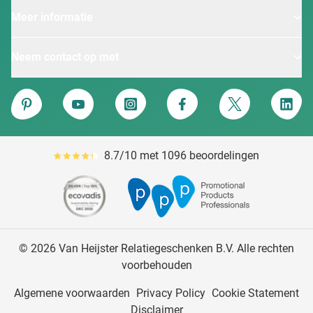
Meer informatie
Neem contact op met
Van Heijster
Pinterest
YouTube
Instagram
Facebook
Twitter
Linke
8.7/10 met 1096 beoordelingen
Gemiddeld reviewpercentage is 87
© 2026 Van Heijster Relatiegeschenken B.V. Alle rechten
voorbehouden
Algemene voorwaarden
Privacy Policy
Cookie Statement
Disclaimer