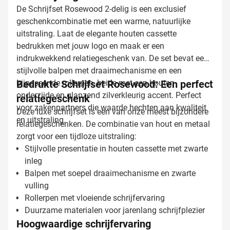
De Schrijfset Rosewood 2-delig is een exclusief
geschenkcombinatie met een warme, natuurlijke
uitstraling. Laat de elegante houten cassette
bedrukken met jouw logo en maak er een
indrukwekkend relatiegeschenk van. De set bevat een
stijlvolle balpen met draaimechanisme en een
bijpassende rollerpen, beide met een houten
Bedrukte Schrijfset Rosewood: Een perfect
onderzijde en glanzend zilverkleurig accent. Perfect
relatiegeschenk
voor zakenpartners die waarde hechten aan kwaliteit
Deze luxe schrijfset is een van onze meest bijzondere
en uitstraling.
relatiegeschenken. De combinatie van hout en metaal
zorgt voor een tijdloze uitstraling:
Stijlvolle presentatie in houten cassette met zwarte
inleg
Balpen met soepel draaimechanisme en zwarte
vulling
Rollerpen met vloeiende schrijfervaring
Duurzame materialen voor jarenlang schrijfplezier
Hoogwaardige schrijfervaring