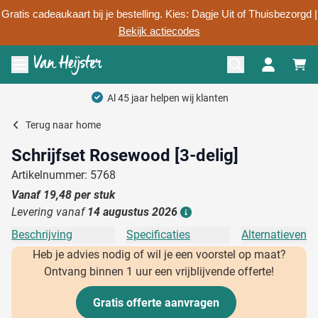
Gratis cadeaukaart bij je bestelling. Kies: Dagje Uit of Thuisbezorgd |
Bekijk actiecodes
Ga naar de inhoud
Menu openen
Al 45 jaar helpen wij klanten
Terug naar
home
Schrijfset Rosewood [3-delig]
Artikelnummer: 5768
Vanaf
19,48
per stuk
Levering vanaf
14 augustus 2026
Details
Beschrijving
Specificaties
Alternatieven
Heb je advies nodig of wil je een voorstel op maat?
Ontvang binnen 1 uur een vrijblijvende offerte!
Gratis offerte aanvragen