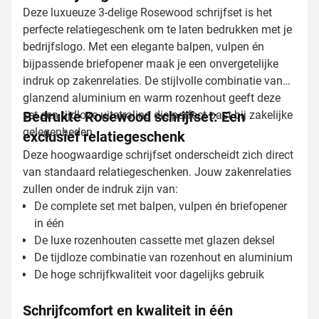
Deze luxueuze 3-delige Rosewood schrijfset is het
perfecte relatiegeschenk om te laten bedrukken met je
bedrijfslogo. Met een elegante balpen, vulpen én
bijpassende briefopener maak je een onvergetelijke
indruk op zakenrelaties. De stijlvolle combinatie van
glanzend aluminium en warm rozenhout geeft deze
set een tijdloze uitstraling die perfect past bij zakelijke
Bedrukte Rosewood schrijfset: Een
gelegenheden.
exclusief relatiegeschenk
Deze hoogwaardige schrijfset onderscheidt zich direct
van standaard relatiegeschenken. Jouw zakenrelaties
zullen onder de indruk zijn van:
De complete set met balpen, vulpen én briefopener
in één
De luxe rozenhouten cassette met glazen deksel
De tijdloze combinatie van rozenhout en aluminium
De hoge schrijfkwaliteit voor dagelijks gebruik
Schrijfcomfort en kwaliteit in één