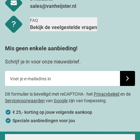
sales@vanheijster.nl
FAQ
Bekijk de veelgestelde vragen
Mis geen enkele aanbieding!
Schrijf je in voor onze nieuwsbrief.
Voer je e-mailadres in
Schrijf j
Dit formulier is beveiligd met reCAPTCHA - het
Privacybeleid
en de
Servicevoorwaarden
van
Google
zijn van toepassing.
€ 25,- korting op jouw volgende aankoop
Speciale aanbiedingen voor jou