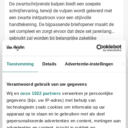
De zwartschrijvende balpen biedt een soepele
schrijfervaring, terwijl de vulpen wordt geleverd met
een zwarte inktpatroon voor een stijlvolle
handtekening. De bijpassende briefopener maakt de
set compleet en zorgt ervoor dat deze set jarenlang
gebruikt zal worden bij belangrijke zakelijke
momenten.
Schrijfset bedrukken met jouw logo
Bij Van Heijster Relatiegeschenken maken we deze
Rosewood schrijfset helemaal van jou met diverse
Toestemming
Details
Advertentie-instellingen
Ov
bedrukkingsmogelijkheden:
Lasergravering van je logo op de pennen voor een
subtiele, luxe uitstraling
Verantwoord gebruik van uw gegevens
Bedrukking van je bedrijfsnaam of slogan op de
Wij en
onze 1022 partners
verwerken je persoonlijke
cassette
gegevens (bijv. uw IP-adres) met behulp van
Combinatie van logo en tekst voor maximale
technologieën zoals cookies om informatie op uw
herkenbaarheid
Gratis digitaal voorbeeld van je bedrukte
apparaat op te slaan en te gebruiken met als doel
schrijfset
gepersonaliseerde advertenties en content, metingen aan
Benieuwd hoe jouw bedrijfslogo zich presenteert op
advertenties en content, inzicht in publiek en