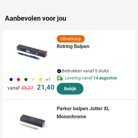
partners kunnen deze gegevens combineren met andere
informatie die u aan ze heeft verstrekt of die ze hebben
Aanbevolen voor jou
verzameld op basis van uw gebruik van hun services.
Uitverkoop
Rotring Balpen
Bedrukken vanaf 5 stuks
Levering vanaf
14 augustus
005
008
060
605
031
+1
Normale prijs
Speciale prijs
21,40
vanaf
35,27
Bekijk
Parker balpen Jotter XL
Monochrome