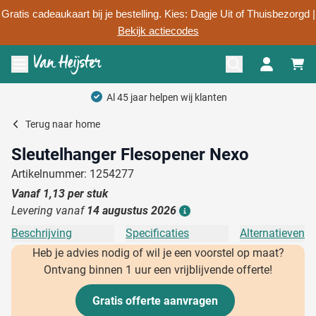
Gratis cadeaukaart bij je bestelling. Kies: Dagje Uit of Thuisbezorgd |
Bekijk actiecodes
Ga naar de inhoud
Menu openen
Al 45 jaar helpen wij klanten
Terug naar
home
Sleutelhanger Flesopener Nexo
Artikelnummer: 1254277
Vanaf
1,13
per stuk
Levering vanaf
14 augustus 2026
Details
Beschrijving
Specificaties
Alternatieven
Heb je advies nodig of wil je een voorstel op maat?
Ontvang binnen 1 uur een vrijblijvende offerte!
Gratis offerte aanvragen