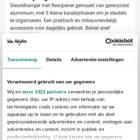
Sleutelhanger met flesopener gemaakt van gerecycled
aluminium, met 5 kleine karabijnhaken om je sleutels
te organiseren. Een praktisch en milieuvriendelijk
accessoire voor dagelijks gebruik. Bestel snel!
Lees meer
Specificaties
Toestemming
Details
Advertentie-instellingen
Ov
Productnummer
1254277
Gewicht
22 gram
Materiaal
Gerecycled aluminium
Verantwoord gebruik van uw gegevens
Afmetingen
12.5 cm x 3.5 cm x 1.3
Wij en
onze 1022 partners
verwerken je persoonlijke
cm (l x b x h)
gegevens (bijv. uw IP-adres) met behulp van
Diameter
0 cm
technologieën zoals cookies om informatie op uw
apparaat op te slaan en te gebruiken met als doel
gepersonaliseerde advertenties en content, metingen aan
advertenties en content, inzicht in publiek en
productontwikkeling. U kunt kiezen wie uw gegevens
Aanbevolen voor jou