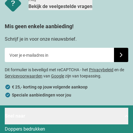
Bekijk de veelgestelde vragen
Mis geen enkele aanbieding!
Schrijf je in voor onze nieuwsbrief.
Voer je e-mailadres in
Schrijf j
Dit formulier is beveiligd met reCAPTCHA - het
Privacybeleid
en de
Servicevoorwaarden
van
Google
zijn van toepassing.
€ 25,- korting op jouw volgende aankoop
Speciale aanbiedingen voor jou
Snel naar
Doppers bedrukken