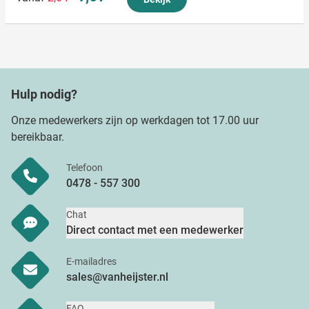
informatie die u aan ze heeft verstrekt of die ze hebben
verzameld op basis van uw gebruik van hun services.
Hulp nodig?
Onze medewerkers zijn op werkdagen tot 17.00 uur
bereikbaar.
Telefoon
0478 - 557 300
Chat
Direct contact met een medewerker
E-mailadres
sales@vanheijster.nl
FAQ