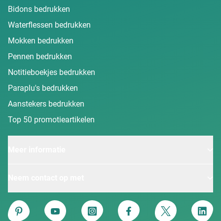
Bidons bedrukken
Waterflessen bedrukken
Mokken bedrukken
Pennen bedrukken
Notitieboekjes bedrukken
Paraplu's bedrukken
Aanstekers bedrukken
Top 50 promotieartikelen
Meer informatie
Neem contact op met
Van Heijster
Pinterest
YouTube
Instagram
Facebook
Twitter
Linke