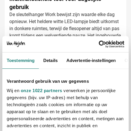
gebruik
De sleutelhanger Work bewijst zijn waarde elke dag
opnieuw. Het heldere witte LED-lampje biedt uitkomst
in donkere ruimtes, terwijl de flesopener altijd van pas
komt tijdens een welverdiende pauze. Het ingebouwde
meetlint van 1 meter maakt deze sleutelhanger
compleet en onmisbaar voor iedereen die regelmatig
iets moet opmeten.
Sleutelhanger Work laten bedrukken met
Toestemming
Details
Advertentie-instellingen
Ov
logo
Bij Van Heijster Relatiegeschenken maken we van je
sleutelhanger een krachtige brand ambassador:
Verantwoord gebruik van uw gegevens
Full color bedrukking mogelijk voor een levendige
Wij en
onze 1022 partners
verwerken je persoonlijke
weergave van je logo
gegevens (bijv. uw IP-adres) met behulp van
Bedrukking met je bedrijfsnaam of slogan
technologieën zoals cookies om informatie op uw
Grote en duidelijke bedrukkingsruimte voor optimale
apparaat op te slaan en te gebruiken met als doel
zichtbaarheid
gepersonaliseerde advertenties en content, metingen aan
Gratis digitaal voorbeeld van je bedrukte
advertenties en content, inzicht in publiek en
sleutelhanger