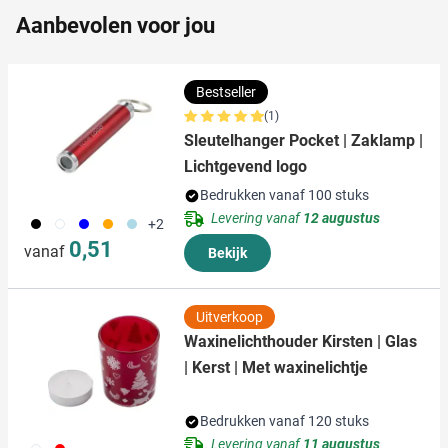
informatie die u aan ze heeft verstrekt of die ze hebben
Aanbevolen voor jou
verzameld op basis van uw gebruik van hun services.
Bestseller
(1)
Sleutelhanger Pocket | Zaklamp |
Lichtgevend logo
Bedrukken vanaf 100 stuks
Levering vanaf
12 augustus
001
002
005
007
018
+2
0,51
vanaf
Bekijk
Uitverkoop
Waxinelichthouder Kirsten | Glas
| Kerst | Met waxinelichtje
Bedrukken vanaf 120 stuks
Levering vanaf
11 augustus
002
008