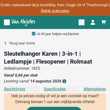
Gratis cadeaukaart bij je bestelling. Kies: Dagje Uit of Thuisbezorgd |
Bekijk actiecodes
Ga naar de inhoud
Menu openen
Al 45 jaar helpen wij klanten
Terug naar
home
Sleutelhanger Karen | 3-in-1 |
Ledlampje | Flesopener | Rolmaat
Artikelnummer: 1825
Vanaf
0,66
per stuk
Levering vanaf
14 augustus 2026
Details
Beschrijving
Specificaties
Alternatieven
Heb je advies nodig of wil je een voorstel op maat?
Ontvang binnen 1 uur een vrijblijvende offerte!