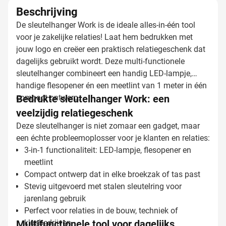
Beschrijving
De sleutelhanger Work is de ideale alles-in-één tool
voor je zakelijke relaties! Laat hem bedrukken met
jouw logo en creëer een praktisch relatiegeschenk dat
dagelijks gebruikt wordt. Deze multi-functionele
sleutelhanger combineert een handig LED-lampje,
handige flesopener én een meetlint van 1 meter in één
compact ontwerp.
Bedrukte sleutelhanger Work: een
veelzijdig relatiegeschenk
Deze sleutelhanger is niet zomaar een gadget, maar
een échte probleemoplosser voor je klanten en relaties:
3-in-1 functionaliteit: LED-lampje, flesopener en
meetlint
Compact ontwerp dat in elke broekzak of tas past
Stevig uitgevoerd met stalen sleutelring voor
jarenlang gebruik
Perfect voor relaties in de bouw, techniek of
Multifunctionele tool voor dagelijks
klusbedrijven