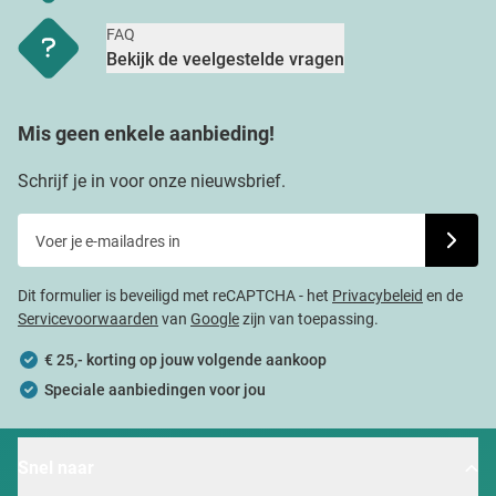
FAQ
Bekijk de veelgestelde vragen
Mis geen enkele aanbieding!
Schrijf je in voor onze nieuwsbrief.
Voer je e-mailadres in
Schrijf j
Dit formulier is beveiligd met reCAPTCHA - het
Privacybeleid
en de
Servicevoorwaarden
van
Google
zijn van toepassing.
€ 25,- korting op jouw volgende aankoop
Speciale aanbiedingen voor jou
Snel naar