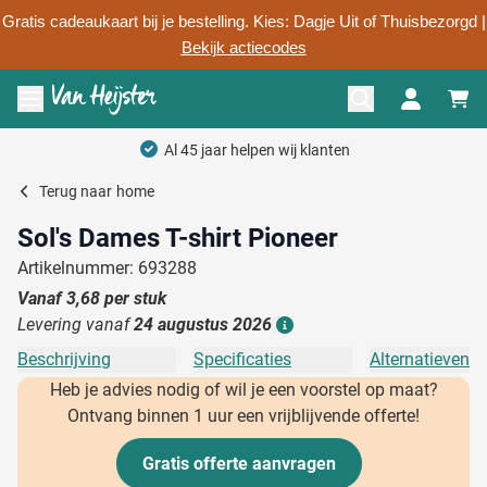
Gratis cadeaukaart bij je bestelling. Kies: Dagje Uit of Thuisbezorgd |
Bekijk actiecodes
Ga naar de inhoud
Menu openen
Al 45 jaar helpen wij klanten
Terug naar
home
Sol's Dames T-shirt Pioneer
Artikelnummer: 693288
Vanaf
3,68
per stuk
Levering vanaf
24 augustus 2026
Details
Beschrijving
Specificaties
Alternatieven
Heb je advies nodig of wil je een voorstel op maat?
Ontvang binnen 1 uur een vrijblijvende offerte!
Gratis offerte aanvragen