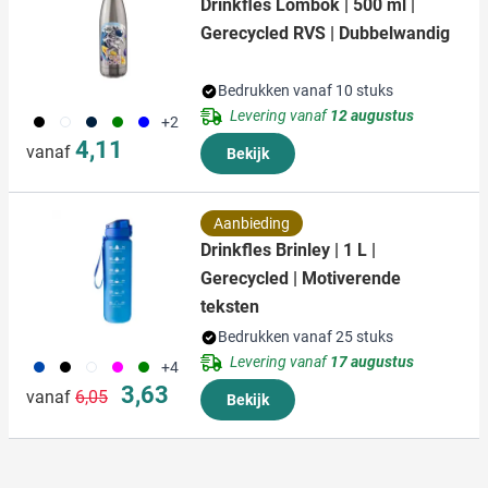
Drinkfles Lombok | 500 ml |
Gerecycled RVS | Dubbelwandig
Bedrukken vanaf 10 stuks
Levering vanaf
12 augustus
001
002
411
004
005
+2
4,11
vanaf
Bekijk
Aanbieding
Drinkfles Brinley | 1 L |
Gerecycled | Motiverende
teksten
Bedrukken vanaf 25 stuks
Levering vanaf
17 augustus
023
001
970
046
004
+4
Normale prijs
Speciale prijs
3,63
vanaf
6,05
Bekijk