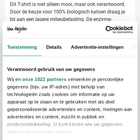
Dit T-shirt is niet alleen mooi, maar ook verantwoord.
Door de keuze voor 100% biologisch katoen draag je
bij aan een lagere milieubelasting. De enzyme-
behandeling zorgt daarnaast voor dat extra zachte
gevoel tegen de huid, wat het draagcomfort
aanzienlijk verhoogt. Ook na meerdere wasbeurten
Toestemming
Details
Advertentie-instellingen
Ov
behoudt het shirt zijn vorm en kleur.
T-shirts laten bedrukken met jouw logo
Bij Van Heijster Relatiegeschenken maken we van je T-
shirts echte visitekaartjes voor je bedrijf. We bieden
Verantwoord gebruik van uw gegevens
diverse bedrukkingsmogelijkheden:
Wij en
onze 1022 partners
verwerken je persoonlijke
Met je bedrijfslogo in één of meerdere kleuren
gegevens (bijv. uw IP-adres) met behulp van
Full color bedrukking voor maximale impact
technologieën zoals cookies om informatie op uw
Met een pakkende tekst of slogan
apparaat op te slaan en te gebruiken met als doel
Gratis digitaal voorbeeld van je bedrukte T-
gepersonaliseerde advertenties en content, metingen aan
shirt
advertenties en content, inzicht in publiek en
Benieuwd hoe jouw logo eruitziet op het Sol's Pioneer
productontwikkeling. U kunt kiezen wie uw gegevens
dames T-shirt? Vraag een vrijblijvend digitaal
gebruikt en met welke doelen.
voorbeeld aan en zie precies wat je kunt verwachten.