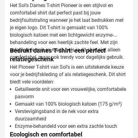
Het Sol's Dames T-shirt Pioneer is een stijlvol en
comfortabel shirt dat perfect past bij jouw
bedrijfsuitstraling wanneer je het laat bedrukken met
je eigen logo. Dit T-shirt is gemaakt van 100%
biologisch katoen met een lichtgewicht enzyme-
behandeling voor een heerlijk zachte feel. Met zijn
getailleerde snit en ronde hals is dit shirt niet alleen
Bedrukt dames T-shirt: een perfect
comfortabel, maar ook trendy voor dagelijks gebruik.
relatiegeschenk
Het Pioneer T-shirt van Sol's is een uitstekende keuze
voor je bedrijfskleding of als relatiegeschenk. Dit shirt
biedt vele voordelen:
Getailleerde snit voor een vrouwelijke, comfortabele
pasvorm
Gemaakt van 100% biologisch katoen (175 g/m²)
Verstevigingsband in de nek voor extra
duurzaamheid
Enzyme-behandeld voor een extra zachte touch
Ecologisch en comfortabel