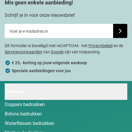
Mis geen enkele aanbieding!
Schrijf je in voor onze nieuwsbrief.
Voer je e-mailadres in
Schrijf j
Dit formulier is beveiligd met reCAPTCHA - het
Privacybeleid
en de
Servicevoorwaarden
van
Google
zijn van toepassing.
€ 25,- korting op jouw volgende aankoop
Speciale aanbiedingen voor jou
Snel naar
Doppers bedrukken
Bidons bedrukken
Waterflessen bedrukken