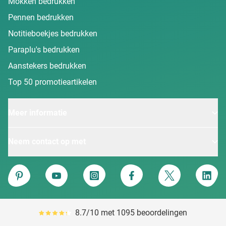
Mokken bedrukken
Pennen bedrukken
Notitieboekjes bedrukken
Paraplu's bedrukken
Aanstekers bedrukken
Top 50 promotieartikelen
Meer informatie
Neem contact op met
Van Heijster
Pinterest
YouTube
Instagram
Facebook
Twitter
Linke
8.7/10 met 1095 beoordelingen
Gemiddeld reviewpercentage is 87