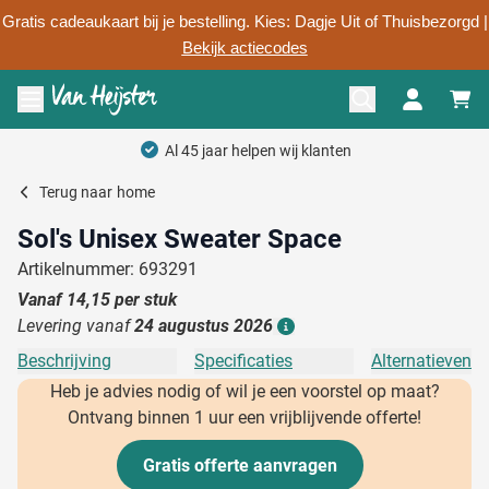
Gratis cadeaukaart bij je bestelling. Kies: Dagje Uit of Thuisbezorgd |
Bekijk actiecodes
Ga naar de inhoud
Menu openen
Al 45 jaar helpen wij klanten
Terug naar
home
Sol's Unisex Sweater Space
Artikelnummer: 693291
Vanaf
14,15
per stuk
Levering vanaf
24 augustus 2026
Details
Beschrijving
Specificaties
Alternatieven
Heb je advies nodig of wil je een voorstel op maat?
Ontvang binnen 1 uur een vrijblijvende offerte!
Gratis offerte aanvragen