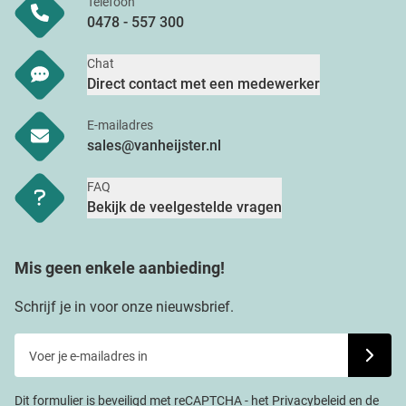
Telefoon
0478 - 557 300
Chat
Direct contact met een medewerker
E-mailadres
sales@vanheijster.nl
FAQ
Bekijk de veelgestelde vragen
Mis geen enkele aanbieding!
Schrijf je in voor onze nieuwsbrief.
Voer je e-mailadres in
Schrijf j
Dit formulier is beveiligd met reCAPTCHA - het
Privacybeleid
en de