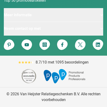
Top 50 promotieartikelen
Meer informatie
Neem contact op met
Van Heijster
Pinterest
YouTube
Instagram
Facebook
Twitter
Linke
8.7/10 met 1095 beoordelingen
Gemiddeld reviewpercentage is 87
© 2026 Van Heijster Relatiegeschenken B.V. Alle rechten
voorbehouden