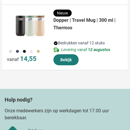
Nieuw
Dopper | Travel Mug | 300 ml |
Thermos
Bedrukken vanaf 12 stuks
Levering vanaf
12 augustus
374
773
720
988
900
14,55
vanaf
Bekijk
Hulp nodig?
Onze medewerkers zijn op werkdagen tot 17.00 uur
bereikbaar.