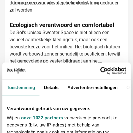
daarmee een waardevol geschenk dat lang gedragen
kraag en zoom voor een betere pasvorm
zal worden.
Ecologisch verantwoord en comfortabel
De Sol's Unisex Sweater Space is niet alleen een
visueel aantrekkelijk kledingstuk, maar ook een
bewuste keuze voor het milieu. Het biologisch katoen
wordt verbouwd zonder schadelijke pesticiden, terwijl
het gerecyclede polyester bijdraagt aan het
verminderen van plastic afval. De geborstelde
binnenkant zorgt voor extra warmte en comfort, wat
Sweaters laten bedrukken met jouw logo
deze sweater perfect maakt voor alle seizoenen.
Bij Van Heijster Relatiegeschenken maken we van
Toestemming
Details
Advertentie-instellingen
Ov
jouw sweaters echte blikvangers. We bieden
verschillende opties:
Full color bedrukking voor levendige, gedetailleerde
Verantwoord gebruik van uw gegevens
logo's
Wij en
onze 1022 partners
verwerken je persoonlijke
Bedrukking met jouw bedrijfsslogan of tekst
gegevens (bijv. uw IP-adres) met behulp van
Verschillende posities mogelijk, zoals borst, rug of
technologieën zoals cookies om informatie op uw