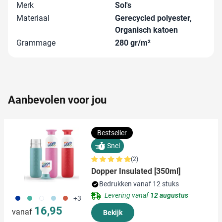
Merk
Sol's
en om ons websiteverkeer te analyseren. Ook delen we
informatie over uw gebruik van onze site met onze
Materiaal
Gerecycled polyester,
partners voor social media, adverteren en analyse. Deze
Organisch katoen
partners kunnen deze gegevens combineren met andere
Grammage
280 gr/m²
informatie die u aan ze heeft verstrekt of die ze hebben
verzameld op basis van uw gebruik van hun services.
Aanbevolen voor jou
Bestseller
Snel
(2)
Dopper Insulated [350ml]
Bedrukken vanaf 12 stuks
Levering vanaf
12 augustus
773
886
721
887
888
+3
16,95
vanaf
Bekijk