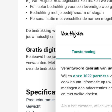
Bij Van Heijster Relatiegeschenken maken we van 
Full color bedrukking voor een levendige weerg
Bedrukking met je bedrijfsnaam of slogan
Personalisatie met verschillende namen mogel
De bedrukking wordt met zorg aangebracht zodat j
jouw huisstijl en een professionele uitstraling hee
Gratis digitaal voorbeeld van j
Toestemming
Benieuwd hoe jouw logo er op de Sophie Muval gas
verwachten. Met de expertise van 45 jaar in rela
Verantwoord gebruik van u
over de bedrukkingsmogelijkheden of vraag direc
Wij en
onze 1022 partners
v
cookies om informatie op uw 
metingen aan advertenties en
Specificaties
en met welke doelen.
Productnummer
26351
Als u het toestaat, willen we
Gewicht
71 gram