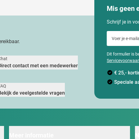
Mis geen 
Schrijf je in v
Voer je e-maila
reikbaar.
Dit formulier is
Chat
Servicevoorwaa
Direct contact met een medewerker
€ 25,- kor
Speciale a
FAQ
Bekijk de veelgestelde vragen
Meer informatie
N