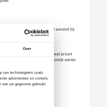
pties:
reëer je een relatiegeschenk dat aansluit bij
Over
 je bestelt. Zo weet je precies wat je kunt
ontact met ons op voor een persoonlijk advies
p van technologieën zoals
erde advertenties en content,
en wie uw gegevens gebruikt