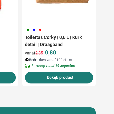
004
005
008
Toilettas Corky | 0,6 L | Kurk
detail | Draagband
0,80
vanaf
2,35
Normale prijs
Speciale prijs
Bedrukken vanaf 100 stuks
Levering vanaf
19 augustus
Bekijk product