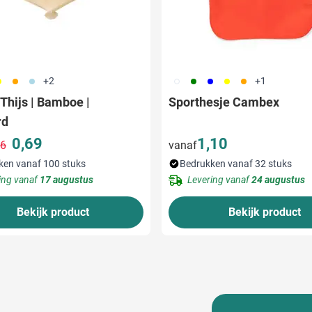
06
007
018
002
004
005
006
007
+2
+1
Thijs | Bamboe |
Sporthesje Cambex
rd
0,69
1,10
16
vanaf
Normale prijs
Speciale prijs
ken vanaf 100 stuks
Bedrukken vanaf 32 stuks
ing vanaf
17 augustus
Levering vanaf
24 augustus
Bekijk product
Bekijk product