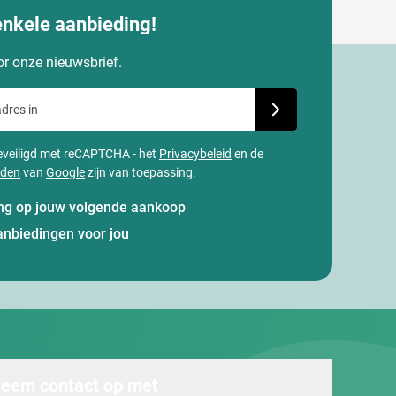
enkele aanbieding!
oor onze nieuwsbrief.
dres in
Schrijf je in voor onze
 beveiligd met reCAPTCHA - het
Privacybeleid
en de
rden
van
Google
zijn van toepassing.
ting op jouw volgende aankoop
anbiedingen voor jou
eem contact op met