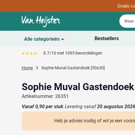
Gratis ca
Ga naar de inhoud
Zoek
Zoek
Sla menu over
Bestsellers
Alle categorieën
Duurzaam
8.7/10 met 1095 beoordelingen
Gemiddeld reviewpercentage is 87
Toon submenu voor D
Schrijfwaren
Home
Sophie Muval Gastendoek [50x30]
Toon submenu voor Sc
Drinkwaren
Toon submenu voor D
Sophie Muval Gastendoek
Kantoorartikelen
Toon submenu voor Ka
Artikelnummer: 26351
Gadgets & Weggevers
Vanaf
0,90
per stuk
Levering vanaf
20 augustus 202
Toon submenu voor G
Tassen
Toon submenu voor T
Heb je advies nodig of wil je een voor
Electronica
Toon submenu voor El