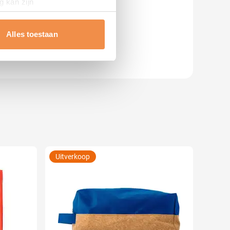
g kan zijn
erprinting)
t
detailgedeelte
in. U kunt uw
Alles toestaan
 media te bieden en om ons
ze partners voor social
nformatie die u aan ze heeft
Uitverkoop