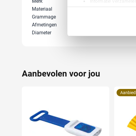
Merk
Sophie Muval
Informatie verzamelen
Uw apparaat identific
Materiaal
Katoen
Grammage
450 gr/m²
Lees meer over hoe uw perso
toestemming op elk moment wi
Afmetingen
50 cm x 30 cm 
Diameter
0 cm
We gebruiken cookies om cont
websiteverkeer te analyseren
media, adverteren en analys
verstrekt of die ze hebben v
Aanbevolen voor jou
Aanbied