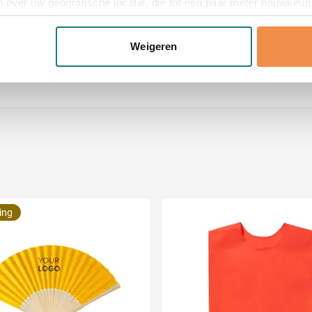
 over uw geografische locatie, die tot een paar meter nauwkeuri
eren door het actief te scannen op specifieke eigenschappen (fing
onlijke gegevens worden verwerkt en stel uw voorkeuren in he
Weigeren
jzigen of intrekken in de Cookieverklaring.
x 0.1 cm (l x b x h)
ent en advertenties te personaliseren, om functies voor social
. Ook delen we informatie over uw gebruik van onze site met on
e. Deze partners kunnen deze gegevens combineren met andere i
erzameld op basis van uw gebruik van hun services.
ing