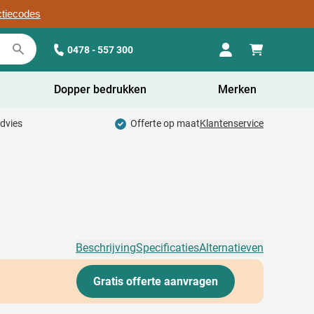
ctiecodes
0478 - 557 300
Dopper bedrukken
Merken
advies
Offerte op maat
Klantenservice
Beschrijving
Specificaties
Alternatieven
Gratis offerte aanvragen