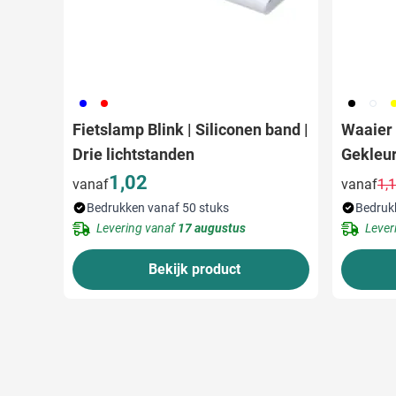
005
008
001
002
0
Fietslamp Blink | Siliconen band |
Waaier 
Drie lichtstanden
Gekleu
1,02
vanaf
vanaf
1,
Bedrukken vanaf 50 stuks
Bedruk
Levering vanaf
17 augustus
Lever
Bekijk product