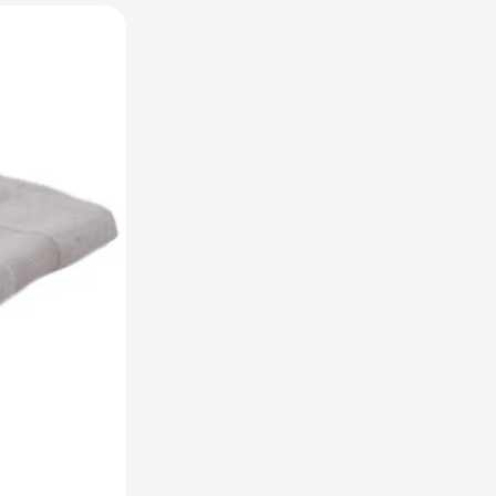
raplu's categorie
oreca & Keuken categorie
rsoonlijk & Veiligheid categorie
door & Vrije tijd categorie
ellen & Kids categorie
xtiel categorie
ties & thema's categorie