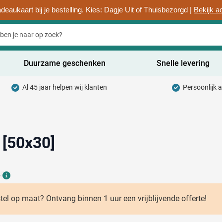
deaukaart bij je bestelling. Kies: Dagje Uit of Thuisbezorgd |
Bekijk a
Duurzame geschenken
Snelle levering
Al 45 jaar helpen wij klanten
Persoonlijk 
uurzaam categorie
hrijfwaren categorie
rinkwaren categorie
 [50x30]
ntoorartikelen categorie
6
adgets & Weggevers categorie
Details
assen categorie
stel op maat? Ontvang binnen 1 uur een vrijblijvende offerte!
ectronica categorie