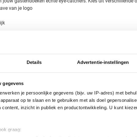
jouw gastendoeken echte eye-catchers. Kies uit verschillende o
ave van je logo
ijk
e logo perfect tot zijn recht komt op de zachte ondergrond. Zo c
ft.
e bedrukte gastendoek
Details
Advertentie-instellingen
tendoek uitziet? Vraag een gratis digitaal voorbeeld aan voordat
tiegeschenken zorgen we voor een perfect eindresultaat. Neem c
w gegevens
t een offerte op maat aan.
erwerken je persoonlijke gegevens (bijv. uw IP-adres) met behul
apparaat op te slaan en te gebruiken met als doel gepersonalise
 content, inzicht in publiek en productontwikkeling. U kunt kiez
 ook graag: