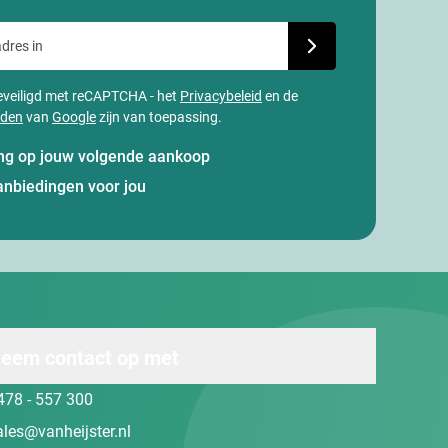
dres in
Schrijf je in voor onze
 beveiligd met reCAPTCHA - het
Privacybeleid
en de
rden
van
Google
zijn van toepassing.
ting op jouw volgende aankoop
anbiedingen voor jou
eem contact op met
478 - 557 300
ales@vanheijster.nl