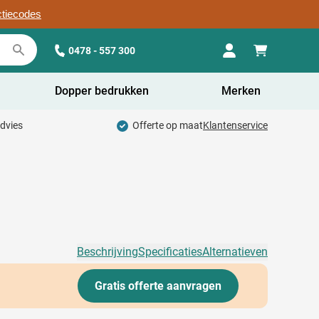
ctiecodes
0478 - 557 300
Dopper bedrukken
Merken
advies
Offerte op maat
Klantenservice
Beschrijving
Specificaties
Alternatieven
Gratis offerte aanvragen