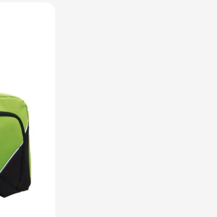
raplu's categorie
oreca & Keuken categorie
rsoonlijk & Veiligheid categorie
door & Vrije tijd categorie
ellen & Kids categorie
xtiel categorie
ties & thema's categorie