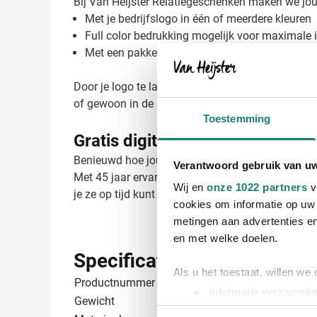
Bij Van Heijster Relatiegeschenken maken we jou
Met je bedrijfslogo in één of meerdere kleuren
Full color bedrukking mogelijk voor maximale
Met een pakkende slogan of boodschap
Door je logo te laten bedrukken op deze sporttas
of gewoon in de sportschool.
Toestemming
Gratis digitaal voorbeeld van je
Benieuwd hoe jouw logo eruit ziet op de Jordan spo
Verantwoord gebruik van u
Met 45 jaar ervaring in relatiegeschenken weten 
Wij en
onze 1022 partners
v
je ze op tijd kunt uitdelen aan je relaties. Nee
cookies om informatie op uw 
metingen aan advertenties en
en met welke doelen.
Specificaties
Als u het toestaat, willen we
Productnummer
14547
Informatie verzamelen
Gewicht
420 gram
Uw apparaat identific