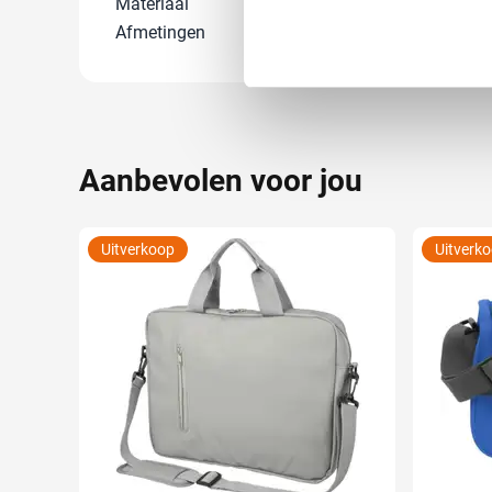
Materiaal
Polyester 600
Lees meer over hoe uw perso
Afmetingen
48 cm x 22 cm 
toestemming op elk moment wi
We gebruiken cookies om cont
websiteverkeer te analyseren
media, adverteren en analys
Aanbevolen voor jou
verstrekt of die ze hebben v
Uitverkoop
Uitverk