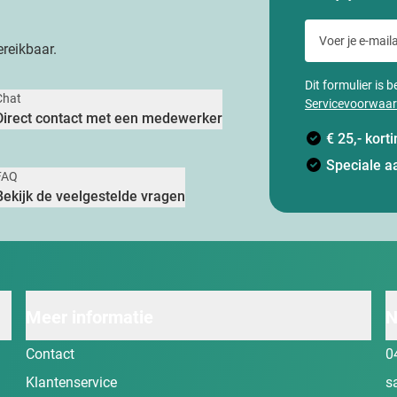
Voer je e-maila
reikbaar.
Dit formulier is
Chat
Servicevoorwaa
Direct contact met een medewerker
€ 25,- kor
Speciale a
FAQ
Bekijk de veelgestelde vragen
Meer informatie
N
Contact
0
Klantenservice
s