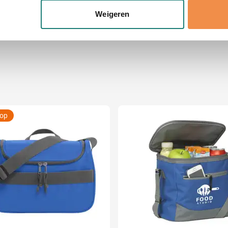
D
onlijke gegevens worden verwerkt en stel uw voorkeuren in he
Weigeren
x 28 cm (l x b x h)
jzigen of intrekken in de Cookieverklaring.
ent en advertenties te personaliseren, om functies voor social
. Ook delen we informatie over uw gebruik van onze site met on
e. Deze partners kunnen deze gegevens combineren met andere i
erzameld op basis van uw gebruik van hun services.
oop