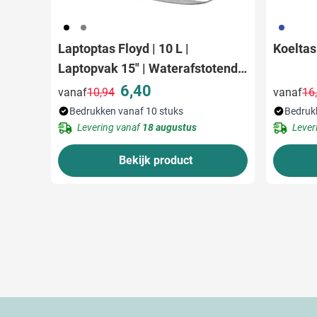
001
003
023
Laptoptas Floyd | 10 L |
Koeltas
Laptopvak 15" | Waterafstotend |
Voorvak
6,40
vanaf
10,94
vanaf
16
Normale prijs
Speciale prijs
Bedrukken vanaf 10 stuks
Bedruk
Levering vanaf
18 augustus
Lever
Bekijk product