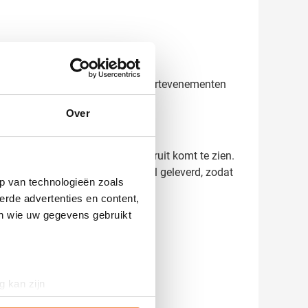
bij sportverenigingen, tijdens sportevenementen
Over
 je zien hoe het eindresultaat eruit komt te zien.
. De bedrukte tassen worden snel geleverd, zodat
p van technologieën zoals
erde advertenties en content,
en wie uw gegevens gebruikt
g kan zijn
erprinting)