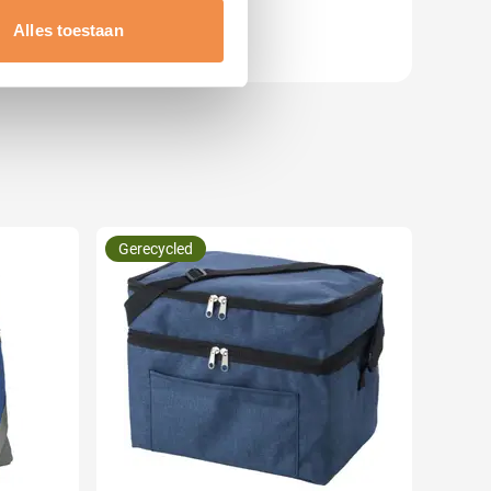
t
detailgedeelte
in. U kunt uw
Alles toestaan
 media te bieden en om ons
ze partners voor social
nformatie die u aan ze heeft
Gerecycled