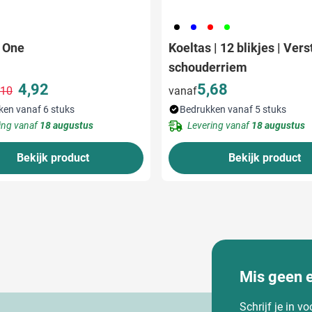
001
005
008
019
 One
Koeltas | 12 blikjes | Ver
schouderriem
4,92
5,68
,10
vanaf
Normale prijs
Speciale prijs
ken vanaf 6 stuks
Bedrukken vanaf 5 stuks
ing vanaf
18 augustus
Levering vanaf
18 augustus
Bekijk product
Bekijk product
Mis geen 
Schrijf je in v