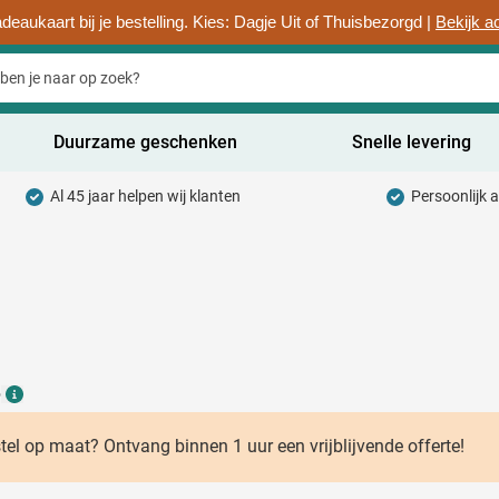
deaukaart bij je bestelling. Kies: Dagje Uit of Thuisbezorgd |
Bekijk a
Duurzame geschenken
Snelle levering
Al 45 jaar helpen wij klanten
Persoonlijk 
uurzaam categorie
hrijfwaren categorie
rinkwaren categorie
ntoorartikelen categorie
6
adgets & Weggevers categorie
Details
assen categorie
stel op maat? Ontvang binnen 1 uur een vrijblijvende offerte!
ectronica categorie