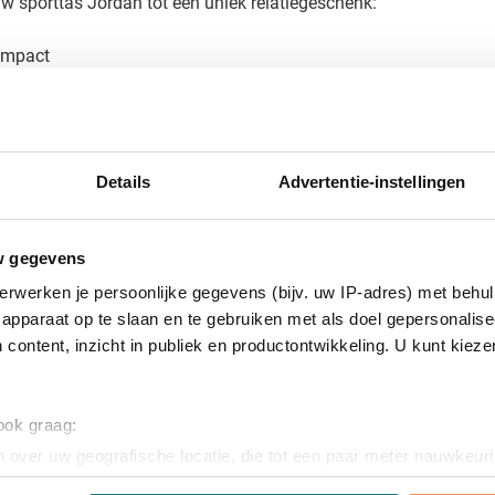
w sporttas Jordan tot een uniek relatiegeschenk:
 impact
, creëer je een waardevol geschenk dat je merk zichtbaar maakt 
Details
Advertentie-instellingen
 bedrukte sporttas
rttas? Vraag vrijblijvend een digitaal voorbeeld aan en wij laten
w gegevens
we precies hoe we jouw logo optimaal tot zijn recht laten komen
erwerken je persoonlijke gegevens (bijv. uw IP-adres) met behul
m vandaag nog contact met ons op voor een offerte op maat!
apparaat op te slaan en te gebruiken met als doel gepersonalise
 content, inzicht in publiek en productontwikkeling. U kunt kiez
 ook graag:
 over uw geografische locatie, die tot een paar meter nauwkeuri
eren door het actief te scannen op specifieke eigenschappen (fing