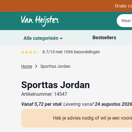
Gratis ca
Ga naar de inhoud
Zoek
Zoek
Sla menu over
Bestsellers
Alle categorieën
Duurzaam
8.7/10 met 1096 beoordelingen
Gemiddeld reviewpercentage is 87
Toon submenu voor D
Schrijfwaren
Home
Sporttas Jordan
Toon submenu voor Sc
Drinkwaren
Toon submenu voor D
Sporttas Jordan
Kantoorartikelen
Toon submenu voor Ka
Artikelnummer: 14547
Gadgets & Weggevers
Vanaf
5,72
per stuk
Levering vanaf
24 augustus 202
Toon submenu voor G
Tassen
Toon submenu voor T
Heb je advies nodig of wil je een voor
Electronica
Toon submenu voor El