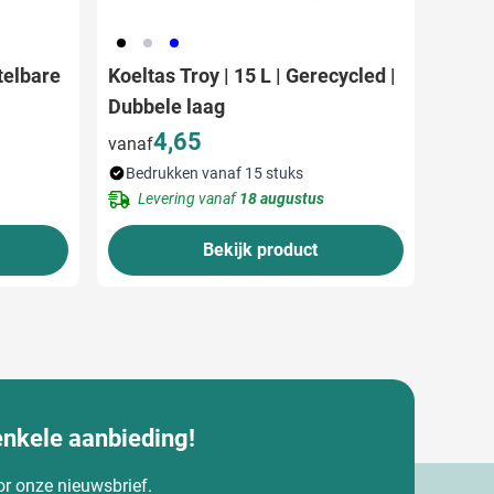
001
003
005
stelbare
Koeltas Troy | 15 L | Gerecycled |
Dubbele laag
4,65
vanaf
Bedrukken vanaf 15 stuks
Levering vanaf
18 augustus
Bekijk product
enkele aanbieding!
oor onze nieuwsbrief.