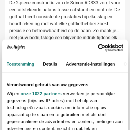
De 2-piece constructie van de Srixon AD333 zorgt voor
een uitstekende balans tussen afstand en controle. De
golfbal biedt consistente prestaties bij elke slag en
houdt rekening met wat elke golfliefhebber zoekt:
precisie en betrouwbaarheid op de baan. Zo maak je
met jouw bedrijfslogo een blijvende indruk tijdens elk
rondje golf.
Golfballen bedrukken met jouw logo
Bij Van Heijster Relatiegeschenken maken we van
jouw Srixon AD333 golfballen echte promotie-items.
Toestemming
Details
Advertentie-instellingen
Ov
Je hebt verschillende opties:
Full color bedrukking voor maximale impact
Bedrukking met je bedrijfslogo in één of meerdere
Verantwoord gebruik van uw gegevens
kleuren
Wij en
onze 1022 partners
verwerken je persoonlijke
Toevoegen van een pakkende slogan of tekst
gegevens (bijv. uw IP-adres) met behulp van
technologieën zoals cookies om informatie op uw
De witte ondergrond van de golfbal zorgt ervoor dat je
apparaat op te slaan en te gebruiken met als doel
logo of tekst perfect tot zijn recht komt en goed
gepersonaliseerde advertenties en content, metingen aan
zichtbaar blijft, zelfs na intensief gebruik.
advertenties en content, inzicht in publiek en