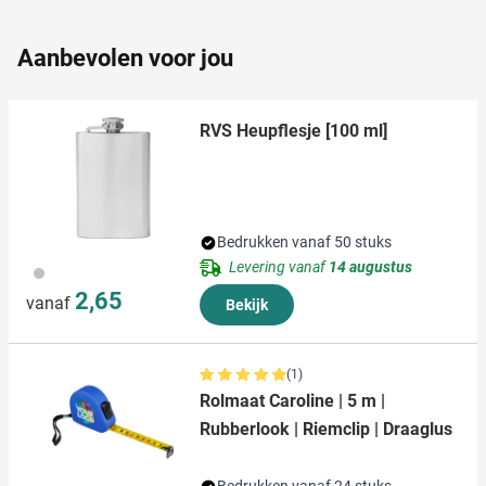
partners kunnen deze gegevens combineren met andere
informatie die u aan ze heeft verstrekt of die ze hebben
Aanbevolen voor jou
verzameld op basis van uw gebruik van hun services.
RVS Heupflesje [100 ml]
Bedrukken vanaf 50 stuks
Levering vanaf
14 augustus
032
2,65
vanaf
Bekijk
(1)
Rolmaat Caroline | 5 m |
Rubberlook | Riemclip | Draaglus