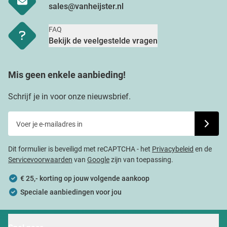
sales@vanheijster.nl
FAQ
Bekijk de veelgestelde vragen
Mis geen enkele aanbieding!
Schrijf je in voor onze nieuwsbrief.
Voer je e-mailadres in
Schrijf j
Dit formulier is beveiligd met reCAPTCHA - het
Privacybeleid
en de
Servicevoorwaarden
van
Google
zijn van toepassing.
€ 25,- korting op jouw volgende aankoop
Speciale aanbiedingen voor jou