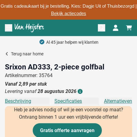
Gratis cadeaukaart bij je bestelling. Kies: Dagje Uit of Thuisbezorgd |
Bekijk actiecodes
Ga naar de inhoud
Menu openen
Al 45 jaar helpen wij klanten
Terug naar
home
Srixon AD333, 2-piece golfbal
Artikelnummer: 35764
Vanaf
2,89
per stuk
Levering vanaf
28 augustus 2026
Details
Beschrijving
Specificaties
Alternatieven
Heb je advies nodig of wil je een voorstel op maat?
Ontvang binnen 1 uur een vrijblijvende offerte!
Gratis offerte aanvragen