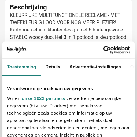
Beschrijving
KLEURRIJKE MULTIFUNCTIONELE RECLAME - MET
TWEEKLEURIG LOOD VOOR NOG MEER PLEZIER!
Kartonnen etui in klantendesign met 6 buitengewone
STABLO woody duo. Het 3 in 1 potlood is kleurpotlood,
aquarel en waskrijt in één. Met breukvaste
tweekleurige XXL stift in 10 verschillende
Lees meer
kleurcombinaties. Gemaakt van 100% PEFC-
gecertificeerd hout.
Toestemming
Details
Advertentie-instellingen
Ov
Specificaties
Productnummer
1199883
Gewicht
88 gram
Verantwoord gebruik van uw gegevens
Merk
Stabilo
Wij en
onze 1022 partners
verwerken je persoonlijke
Materiaal
Hout, Karton
gegevens (bijv. uw IP-adres) met behulp van
Afmetingen
11.5 cm x 9.6 cm x 1.7
technologieën zoals cookies om informatie op uw
cm (l x b x h)
apparaat op te slaan en te gebruiken met als doel
gepersonaliseerde advertenties en content, metingen aan
advertenties en content, inzicht in publiek en