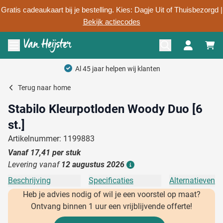
Gratis cadeaukaart bij je bestelling. Kies: Dagje Uit of Thuisbezorgd |
Bekijk actiecodes
Ga naar de inhoud
Menu openen
Al 45 jaar helpen wij klanten
Terug naar
home
Stabilo Kleurpotloden Woody Duo [6
st.]
Artikelnummer: 1199883
Vanaf
17,41
per stuk
Levering vanaf
12 augustus 2026
Details
Beschrijving
Specificaties
Alternatieven
Heb je advies nodig of wil je een voorstel op maat?
Ontvang binnen 1 uur een vrijblijvende offerte!