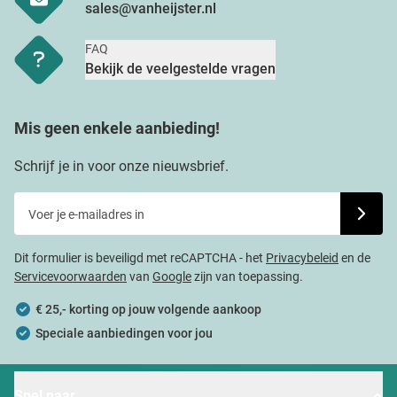
sales@vanheijster.nl
FAQ
Bekijk de veelgestelde vragen
Mis geen enkele aanbieding!
Schrijf je in voor onze nieuwsbrief.
Voer je e-mailadres in
Schrijf j
Dit formulier is beveiligd met reCAPTCHA - het
Privacybeleid
en de
Servicevoorwaarden
van
Google
zijn van toepassing.
€ 25,- korting op jouw volgende aankoop
Speciale aanbiedingen voor jou
Snel naar