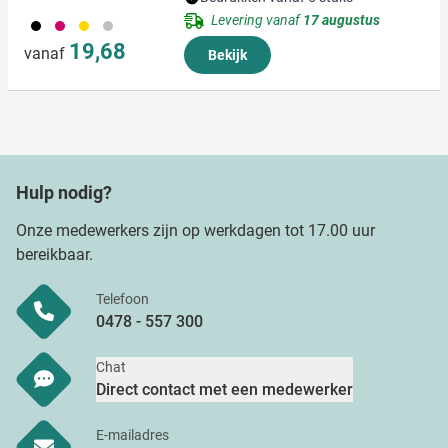
partners kunnen deze gegevens combineren met andere
Levering vanaf
17 augustus
001
017
031
032
informatie die u aan ze heeft verstrekt of die ze hebben
19,68
vanaf
Bekijk
verzameld op basis van uw gebruik van hun services.
Hulp nodig?
Onze medewerkers zijn op werkdagen tot 17.00 uur
bereikbaar.
Telefoon
0478 - 557 300
Chat
Direct contact met een medewerker
E-mailadres