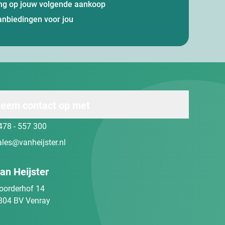
ting op jouw volgende aankoop
anbiedingen voor jou
eem contact op met
478 - 557 300
ales@vanheijster.nl
an Heijster
oorderhof 14
804 BV Venray