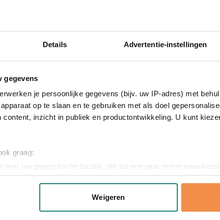
rukte T-shirt
n Classic T-shirt? Vraag vrijblijvend een digitaal voorbeeld aan
Details
Advertentie-instellingen
t T-shirt dat voldoet aan jouw verwachtingen. Neem contact op vo
euring van je ontwerp.
w gegevens
erwerken je persoonlijke gegevens (bijv. uw IP-adres) met behul
apparaat op te slaan en te gebruiken met als doel gepersonalise
 content, inzicht in publiek en productontwikkeling. U kunt kiez
 ook graag:
 over uw geografische locatie, die tot een paar meter nauwkeuri
eren door het actief te scannen op specifieke eigenschappen (fing
onlijke gegevens worden verwerkt en stel uw voorkeuren in he
Weigeren
jzigen of intrekken in de Cookieverklaring.