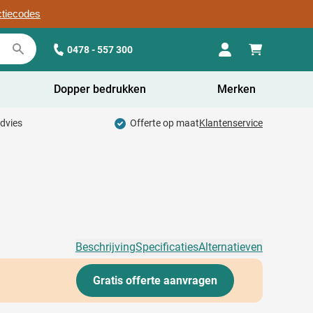
ctiecodes
0478 - 557 300
Dopper bedrukken
Merken
advies
Offerte op maat
Klantenservice
Beschrijving
Specificaties
Alternatieven
Gratis offerte aanvragen