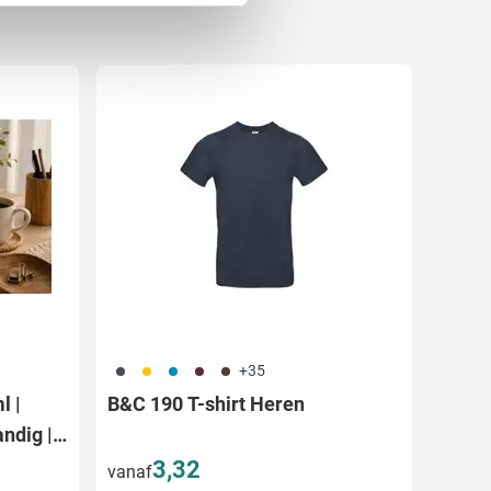
 media te bieden en om ons
ze partners voor social
nformatie die u aan ze heeft
491
031
130
010
011
+35
l |
B&C 190 T-shirt Heren
ndig |
3,32
vanaf