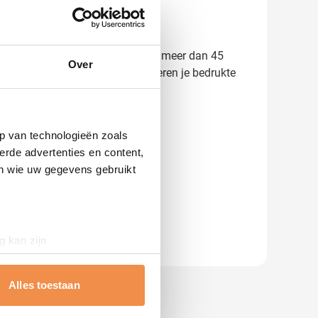
 en zie direct het resultaat. Met meer dan 45
Over
or een offerte op maat – we leveren je bedrukte
p van technologieën zoals
erde advertenties en content,
en wie uw gegevens gebruikt
g kan zijn
erprinting)
t
detailgedeelte
in. U kunt uw
Alles toestaan