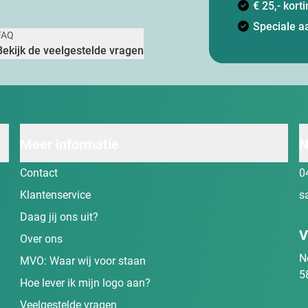
€ 25,- kor
Speciale a
FAQ
Bekijk de veelgestelde vragen
Meer informatie
N
Contact
0
Klantenservice
s
Daag jij ons uit?
V
Over ons
N
MVO: Waar wij voor staan
5
Hoe lever ik mijn logo aan?
Veelgestelde vragen