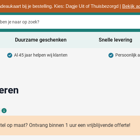
deaukaart bij je bestelling. Kies: Dagje Uit of Thuisbezorgd |
Bekijk a
Duurzame geschenken
Snelle levering
Al 45 jaar helpen wij klanten
Persoonlijk 
uurzaam categorie
hrijfwaren categorie
rinkwaren categorie
eren
ntoorartikelen categorie
6
adgets & Weggevers categorie
Details
assen categorie
stel op maat? Ontvang binnen 1 uur een vrijblijvende offerte!
ectronica categorie