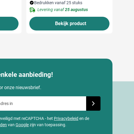
Bedrukken vanaf 25 stuks
Levering vanaf
25 augustus
Bekijk product
enkele aanbieding!
oor onze nieuwsbrief.
dres in
Schrijf je in voor onze
 beveiligd met reCAPTCHA - het
Privacybeleid
en de
rden
van
Google
zijn van toepassing.