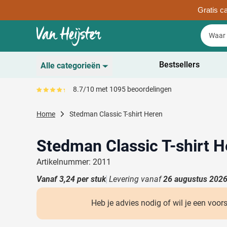
Gratis ca
Ga naar de inhoud
Zoek
Zoek
Sla menu over
Bestsellers
Alle categorieën
Duurzaam
8.7/10 met 1095 beoordelingen
Gemiddeld reviewpercentage is 87
Toon submenu voor D
Schrijfwaren
Home
Stedman Classic T-shirt Heren
Toon submenu voor Sc
Drinkwaren
Toon submenu voor D
Stedman Classic T-shirt H
Kantoorartikelen
Toon submenu voor Ka
Artikelnummer: 2011
Gadgets & Weggevers
Vanaf
3,24
per stuk
Levering vanaf
26 augustus 202
Toon submenu voor G
Tassen
Toon submenu voor T
Heb je advies nodig of wil je een voor
Electronica
Toon submenu voor El