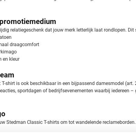
ef promotiemedium
jdig relatiegeschenk dat jouw merk letterlijk laat rondlopen. Dit 
atoen
imaal draagcomfort
erkimago
 en kleur
 team
t T-shirt is ook beschikbaar in een bijpassend damesmodel (art. 
eacties, sportdagen of bedrijfsevenementen waarbij iedereen – g
go
ouw Stedman Classic T-shirts om tot wandelende reclameborden.