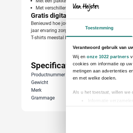
Met een pakkende slogan of tekst
Met verschillende namen voor ieder teamlid
Gratis digitaal voorbeeld van je bed
Benieuwd hoe jouw ontwerp eruitziet op het Stedma
Toestemming
jaar ervaring zorgen wij voor een perfect bedruk
T-shirts meestal binnen 5-10 werkdagen na goedk
Verantwoord gebruik van u
Wij en
onze 1022 partners
v
Specificaties
cookies om informatie op uw 
metingen aan advertenties en
Productnummer
2011
en met welke doelen.
Gewicht
180 gram
Merk
Stedman
Als u het toestaat, willen we
Grammage
150 gr/m²
Informatie verzamelen
Uw apparaat identific
Lees meer over hoe uw perso
toestemming op elk moment wi