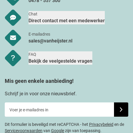
0478 - 557 300
Chat
Direct contact met een medewerker
E-mailadres
sales@vanheijster.nl
FAQ
Bekijk de veelgestelde vragen
Mis geen enkele aanbieding!
Schrijf je in voor onze nieuwsbrief.
Voer je e-mailadres in
Schrijf j
Dit formulier is beveiligd met reCAPTCHA - het
Privacybeleid
en de
Servicevoorwaarden
van
Google
zijn van toepassing.