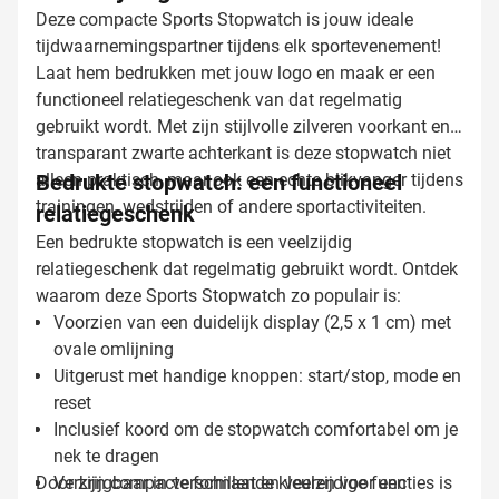
Deze compacte Sports Stopwatch is jouw ideale
tijdwaarnemingspartner tijdens elk sportevenement!
Laat hem bedrukken met jouw logo en maak er een
functioneel relatiegeschenk van dat regelmatig
gebruikt wordt. Met zijn stijlvolle zilveren voorkant en
transparant zwarte achterkant is deze stopwatch niet
alleen praktisch, maar ook een echte blikvanger tijdens
Bedrukte stopwatch: een functioneel
trainingen, wedstrijden of andere sportactiviteiten.
relatiegeschenk
Een bedrukte stopwatch is een veelzijdig
relatiegeschenk dat regelmatig gebruikt wordt. Ontdek
waarom deze Sports Stopwatch zo populair is:
Voorzien van een duidelijk display (2,5 x 1 cm) met
ovale omlijning
Uitgerust met handige knoppen: start/stop, mode en
reset
Inclusief koord om de stopwatch comfortabel om je
nek te dragen
Door zijn compacte formaat en veelzijdige functies is
Verkrijgbaar in verschillende kleuren voor een