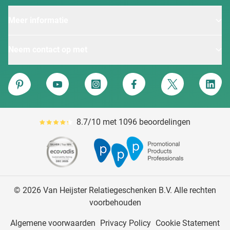
Meer informatie
Neem contact op met
Van Heijster
Pinterest
YouTube
Instagram
Facebook
Twitter
Linke
8.7/10 met 1096 beoordelingen
Gemiddeld reviewpercentage is 87
© 2026 Van Heijster Relatiegeschenken B.V. Alle rechten
voorbehouden
Algemene voorwaarden
Privacy Policy
Cookie Statement