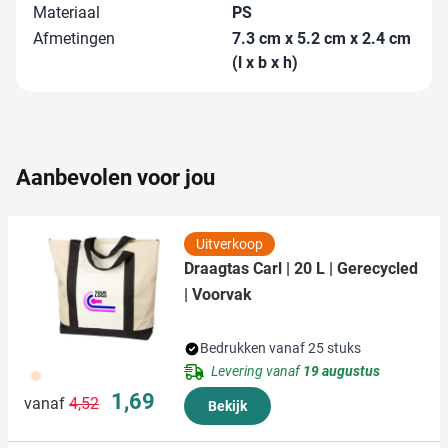
en om ons websiteverkeer te analyseren. Ook delen we
Materiaal
PS
informatie over uw gebruik van onze site met onze
Afmetingen
7.3 cm x 5.2 cm x 2.4 cm
partners voor social media, adverteren en analyse. Deze
(l x b x h)
partners kunnen deze gegevens combineren met andere
informatie die u aan ze heeft verstrekt of die ze hebben
verzameld op basis van uw gebruik van hun services.
Aanbevolen voor jou
Uitverkoop
Draagtas Carl | 20 L | Gerecycled
| Voorvak
Bedrukken vanaf 25 stuks
Levering vanaf
19 augustus
357
Normale prijs
Speciale prijs
1,69
vanaf
4,52
Bekijk