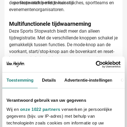
deze stopwatch perfect voor coaches, sportteams en
perfecte match met je huisstijl
evenementenorganisatoren.
Multifunctionele tijdwaarneming
Deze Sports Stopwatch biedt meer dan alleen
tijdregistratie. Met de verschillende knoppen schakel je
gemakkelijk tussen functies. De mode-knop aan de
voorkant, start/stop-knop aan de bovenkant en reset-
knop aan de linkerzijde zorgen voor een intuïtieve
bediening. De knoppen zijn uitgevoerd in de kleur van
jouw keuze, wat zorgt voor een perfecte integratie met
Stopwatch bedrukken met jouw logo
je huisstijl.
Bij Van Heijster Relatiegeschenken maken we van
Toestemming
Details
Advertentie-instellingen
Ov
jouw stopwatch een uniek relatiegeschenk. Kies zelf
hoe je jouw merk wilt presenteren:
Met je bedrijfslogo in full color op de voorkant
Verantwoord gebruik van uw gegevens
Met een tekst of slogan die past bij jouw sportieve
Wij en
onze 1022 partners
verwerken je persoonlijke
imago
gegevens (bijv. uw IP-adres) met behulp van
Met verschillende namen voor een persoonlijke
technologieën zoals cookies om informatie op uw