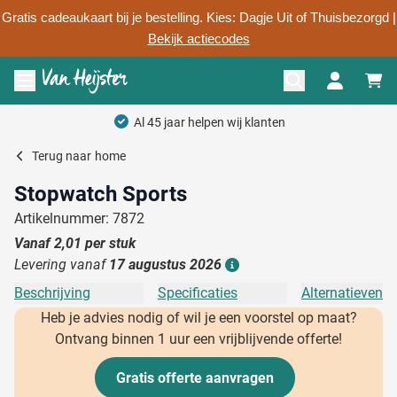
Gratis cadeaukaart bij je bestelling. Kies: Dagje Uit of Thuisbezorgd |
Bekijk actiecodes
Ga naar de inhoud
Menu openen
Al 45 jaar helpen wij klanten
Terug naar
home
Stopwatch Sports
Artikelnummer: 7872
Vanaf
2,01
per stuk
Levering vanaf
17 augustus 2026
Details
Beschrijving
Specificaties
Alternatieven
Heb je advies nodig of wil je een voorstel op maat?
Ontvang binnen 1 uur een vrijblijvende offerte!
Gratis offerte aanvragen