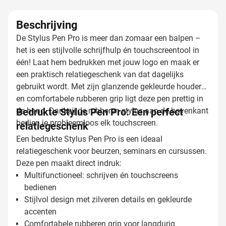
Beschrijving
De Stylus Pen Pro is meer dan zomaar een balpen –
het is een stijlvolle schrijfhulp én touchscreentool in
één! Laat hem bedrukken met jouw logo en maak er
een praktisch relatiegeschenk van dat dagelijks
gebruikt wordt. Met zijn glanzende gekleurde houder
en comfortabele rubberen grip ligt deze pen prettig in
de hand. Dankzij de rubberen stylus aan de bovenkant
Bedrukte Stylus Pen Pro: Een perfect
bedien je probleemloos elk touchscreen.
relatiegeschenk
Een bedrukte Stylus Pen Pro is een ideaal
relatiegeschenk voor beurzen, seminars en cursussen.
Deze pen maakt direct indruk:
Multifunctioneel: schrijven én touchscreens
bedienen
Stijlvol design met zilveren details en gekleurde
accenten
Comfortabele rubberen grip voor langdurig