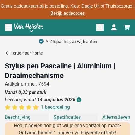
Gratis cadeaukaart bij je bestelling. Kies: Dagje Uit of Thuisbezorgd |
Bekijk actiecodes
Ga naar de inhoud
Menu openen
Al 45 jaar helpen wij klanten
Terug naar
home
Stylus pen Pascaline | Aluminium |
Draaimechanisme
Artikelnummer: 7594
Vanaf
0,33
per stuk
Levering vanaf
14 augustus 2026
Details
1 beoordeling
Beschrijving
Specificaties
Alternatieven
Heb je advies nodig of wil je een voorstel op maat?
Ontvang binnen 1 uur een vrijblijvende offerte!