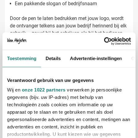
Een pakkende slogan of bedrijfsnaam
Door de pen te laten bedrukken met jouw logo, wordt
de ontvanger telkens aan jouw bedrijf herinnerd bij elk
gebruik – zowel bij het schrijven als bij het bedienen
van een smartphone of tablet.
Gratis digitaal voorbeeld van je bedrukte
Toestemming
Details
Advertentie-instellingen
Ov
stylus pen
Wil je precies zien hoe jouw logo eruitziet op de Stylus
Pen Pro? Vraag een gratis digitaal voorbeeld aan en
Verantwoord gebruik van uw gegevens
kom niet voor verrassingen te staan. Met 45 jaar
Wij en
onze 1022 partners
verwerken je persoonlijke
ervaring in relatiegeschenken zorgen we voor een
gegevens (bijv. uw IP-adres) met behulp van
perfecte bedrukking. Neem vandaag nog contact op
technologieën zoals cookies om informatie op uw
voor een offerte op maat!
Lees meer
apparaat op te slaan en te gebruiken met als doel
gepersonaliseerde advertenties en content, metingen aan
Specificaties
advertenties en content, inzicht in publiek en
productontwikkeling. U kunt kiezen wie uw gegevens
Productnummer
7594