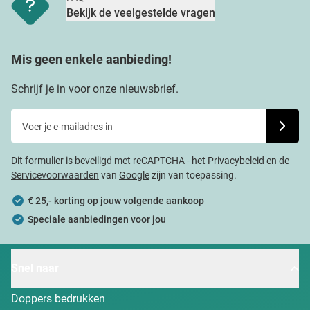
Bekijk de veelgestelde vragen
Mis geen enkele aanbieding!
Schrijf je in voor onze nieuwsbrief.
Voer je e-mailadres in
Schrijf j
Dit formulier is beveiligd met reCAPTCHA - het
Privacybeleid
en de
Servicevoorwaarden
van
Google
zijn van toepassing.
€ 25,- korting op jouw volgende aankoop
Speciale aanbiedingen voor jou
Snel naar
Doppers bedrukken