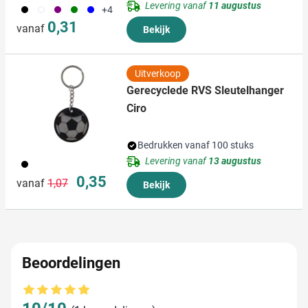
informatie die u aan ze heeft verstrekt of die ze hebben
Levering vanaf
11 augustus
001
002
024
004
005
+4
verzameld op basis van uw gebruik van hun services.
0,31
vanaf
Bekijk
Uitverkoop
Gerecyclede RVS Sleutelhanger
Ciro
Bedrukken vanaf 100 stuks
Levering vanaf
13 augustus
001
Normale prijs
Speciale prijs
0,35
vanaf
1,07
Bekijk
Beoordelingen
Gemiddelde beoordeling: 10 van 10